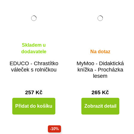
Skladem u
dodavatele
Na dotaz
EDUCO - Chrastítko
MyMoo - Didaktická
váleček s rolničkou
knížka - Procházka
lesem
257 Kč
265 Kč
Přidat do košíku
Zobrazit detail
-10%