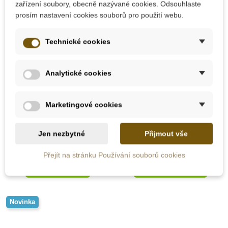
zařízení soubory, obecně nazývané cookies. Odsouhlaste
prosím nastavení cookies souborů pro použití webu.
Technické cookies
Skladem u
Na dotaz
dodavatele
Analytické cookies
PlanToys Box s šátky
EDUCO - Točivý válec
Marketingové cookies
Jen nezbytné
Přijmout vše
392 Kč
865 Kč
435 Kč
Přejít na stránku Používání souborů cookies
Zobrazit detail
Přidat do košíku
Novinka