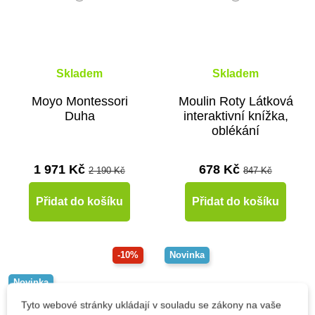
Skladem
Skladem
Moyo Montessori
Moulin Roty Látková
Duha
interaktivní knížka,
oblékání
1 971 Kč
678 Kč
2 190 Kč
847 Kč
Přidat do košíku
Přidat do košíku
-10%
Novinka
Novinka
Do školy
Tyto webové stránky ukládají v souladu se zákony na vaše