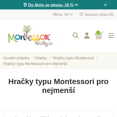
×
⏰
Do školy se slevou -10 %
✏️
Měna: Kč
Seznam přání (
0
)
Úvodní stránka
Hračky
Hračky typu Montessori
Hračky typu Montessori pro nejmenší
Hračky typu Montessori pro
nejmenší