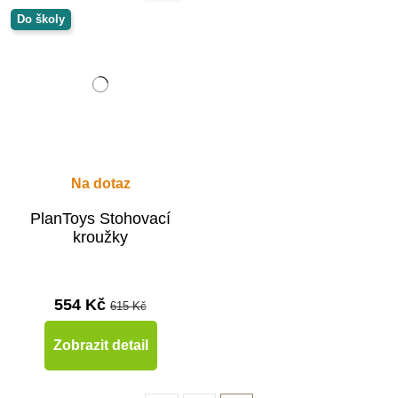
Do školy
Na dotaz
PlanToys Stohovací
kroužky
554 Kč
615 Kč
Zobrazit detail