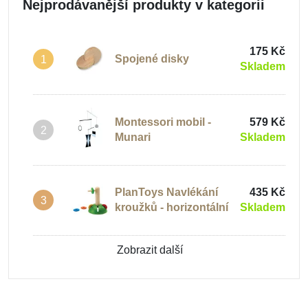
Nejprodávanější produkty v kategorii
175 Kč
Spojené disky
1
Skladem
Montessori mobil -
579 Kč
2
Munari
Skladem
PlanToys Navlékání
435 Kč
3
kroužků - horizontální
Skladem
Zobrazit další