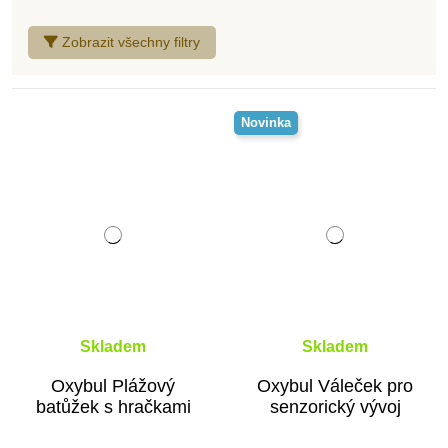
Zobrazit všechny filtry
Hudební hračky pro nejmenší
Novinka
Hračky do vany
Hračky na ven
Látkové hračky pro nejmenší
Skladem
Skladem
Dřevěné hračky pro nejmenší
Oxybul Plážový
Oxybul Váleček pro
batůžek s hračkami
senzorický vývoj
Plastové hračky pro nejmenší