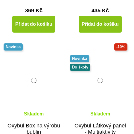
369 Kč
435 Kč
Přidat do košíku
Přidat do košíku
Novinka
-10%
Novinka
Do školy
Skladem
Skladem
Oxybul Box na výrobu
Oxybul Látkový panel
bublin
- Multiaktivity