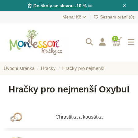
×
⏰
Do školy se slevou -10 %
✏️
Měna: Kč
Seznam přání (
0
)
0
Úvodní stránka
Hračky
Hračky pro nejmenší
Hračky pro nejmenší Oxybul
Chrastítka a kousátka