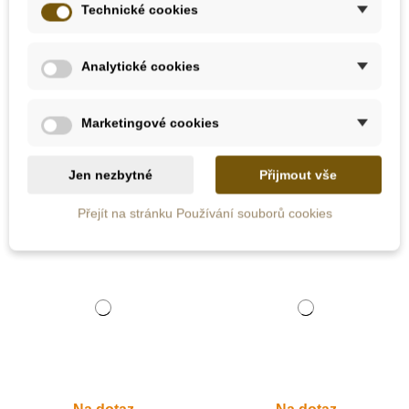
Oxybul Plyšová
Oxybul Chrastítka na
Technické cookies
panenka Lisette
nohu a zápěstí, 4 ks
Analytické cookies
559 Kč
599 Kč
699 Kč
Marketingové cookies
Přidat do košíku
Zobrazit detail
Jen nezbytné
Přijmout vše
Novinka
Přejít na stránku Používání souborů cookies