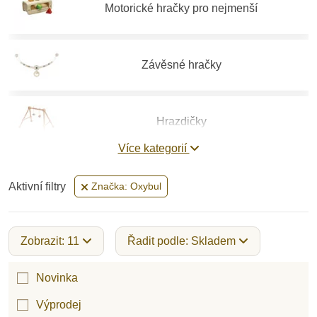
Motorické hračky pro nejmenší
Závěsné hračky
Hrazdičky
Více kategorií
Houpací koně
Aktivní filtry
Značka: Oxybul
Dětská chodítka
Zobrazit: 11
Řadit podle: Skladem
Novinka
Dřevěná autíčka
Výprodej