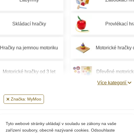
Skládací hračky
Provlékací h
Hračky na jemnou motoriku
Motorické hračky 
Motorické hračky od 3 let
Dřevěné motorick
Více kategorií
Značka: MyMoo
Zobrazení 1-1 z 1 položek
Tyto webové stránky ukládají v souladu se zákony na vaše
zařízení soubory, obecně nazývané cookies. Odsouhlaste