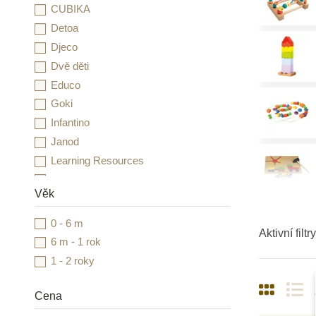
CUBIKA
Detoa
Djeco
Dvě děti
Educo
Goki
Infantino
Janod
Learning Resources
Little Dutch
Věk
Lucy & Leo
MontessoriHracky.cz
0 - 6 m
Aktivní filtry
Moulin Roty
6 m - 1 rok
Moyo Montessori
1 - 2 roky
MyMoo
Nienhuis Montessori
Cena
Oxybul