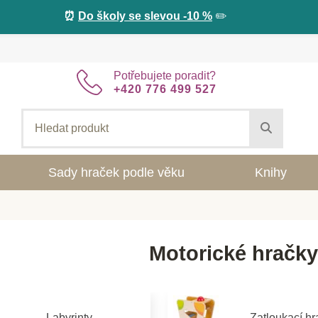
⏰
Do školy se slevou -10 %
✏️
Potřebujete poradit?
+420 776 499 527
Sady hraček podle věku
Knihy
Motorické hračk
Labyrinty
Zatloukací hr