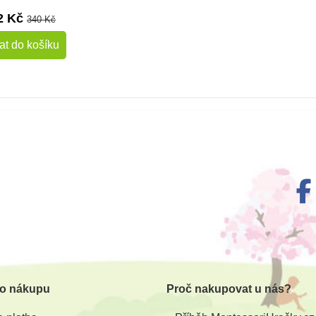
2 Kč
340 Kč
at do košíku
 o nákupu
Proč nakupovat u nás?