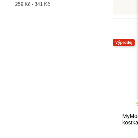
259 Kč - 341 Kč
PlanToys
Play Box
Small Foot
Taf Toys
Toys for Life
Výprodej
Viga
Černá na bílé
MyMoo
kostka