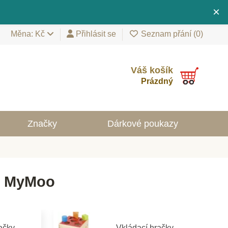
×
Měna: Kč
Přihlásit se
Seznam přání (
0
)
Váš košík
Prázdný
Značky
Dárkové poukazy
y MyMoo
ačky
Vkládací hračky