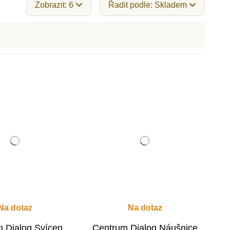
Zobrazit: 6
Řadit podle: Skladem
Na dotaz
Na dotaz
 Dialog Svícen
Centrum Dialog Náušnice