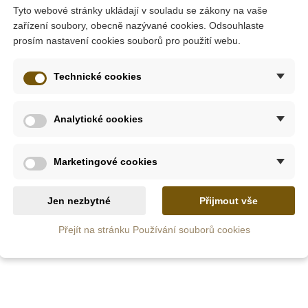
Tyto webové stránky ukládají v souladu se zákony na vaše
na ubrousky
zařízení soubory, obecně nazývané cookies. Odsouhlaste
prosím nastavení cookies souborů pro použití webu.
300 Kč
Technické cookies
tail
Zobrazit detail
Zob
Analytické cookies
Marketingové cookies
Jen nezbytné
Přijmout vše
Přejít na stránku Používání souborů cookies