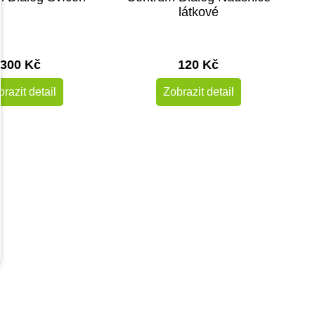
látkové
300 Kč
120 Kč
razit detail
Zobrazit detail