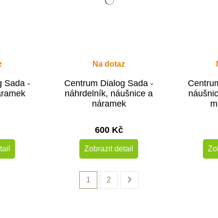
z
Na dotaz
g Sada -
Centrum Dialog Sada -
Centrum
áramek
náhrdelník, náušnice a
náušnic
náramek
m
600 Kč
tail
Zobrazit detail
Zob
1
2