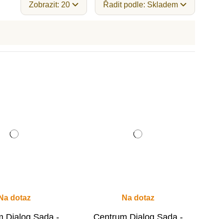
Zobrazit: 20
Řadit podle: Skladem
Na dotaz
Na dotaz
 Dialog Sada -
Centrum Dialog Sada -