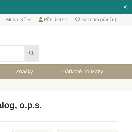
×
Měna: Kč
Přihlásit se
Seznam přání (
0
)
Značky
Dárkové poukazy
log, o.p.s.