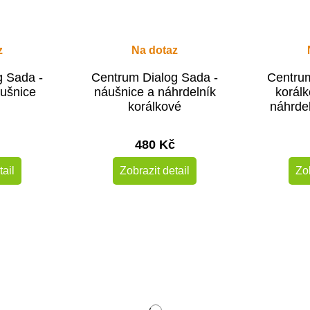
z
Na dotaz
g Sada -
Centrum Dialog Sada -
Centrum
ušnice
náušnice a náhrdelník
korálk
korálkové
náhrde
480 Kč
tail
Zobrazit detail
Zob