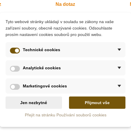
z
Na dotaz
g Sada -
Centrum Dialog Sada -
Centrum
učnice,
šátek a dřevěné náušnice
náhrdel
Tyto webové stránky ukládají v souladu se zákony na vaše
rdelník
k
zařízení soubory, obecně nazývané cookies. Odsouhlaste
prosím nastavení cookies souborů pro použití webu.
530 Kč
Technické cookies
tail
Zobrazit detail
Zob
Analytické cookies
Marketingové cookies
Jen nezbytné
Přijmout vše
Přejít na stránku Používání souborů cookies