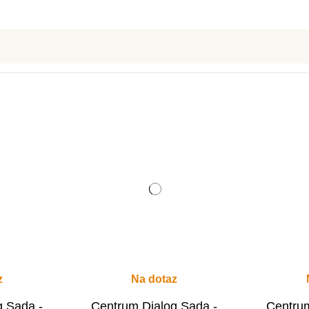
z
Na dotaz
g Sada -
Centrum Dialog Sada -
Centrum