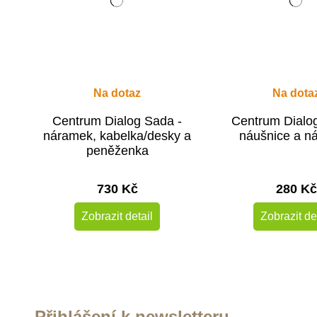
Na dotaz
Na dota
Centrum Dialog Sada -
Centrum Dialo
náramek, kabelka/desky a
náušnice a n
peněženka
730 Kč
280 Kč
Zobrazit detail
Zobrazit de
Přihlášení k newsletteru