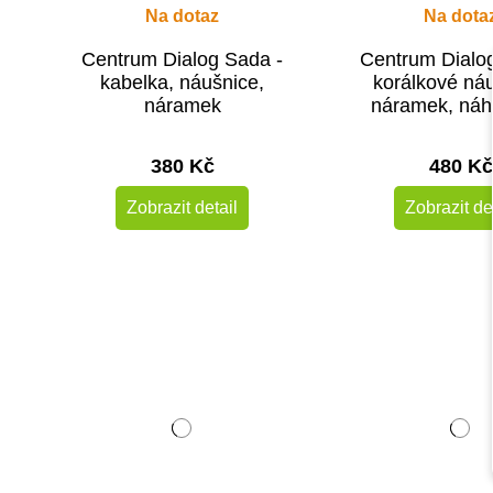
Na dotaz
Na dota
Centrum Dialog Sada -
Centrum Dialo
kabelka, náušnice,
korálkové ná
náramek
náramek, náh
380 Kč
480 Kč
Zobrazit detail
Zobrazit de