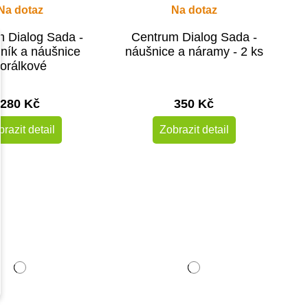
Na dotaz
Na dotaz
 Dialog Sada -
Centrum Dialog Sada -
ník a náušnice
náušnice a náramy - 2 ks
orálkové
280 Kč
350 Kč
razit detail
Zobrazit detail