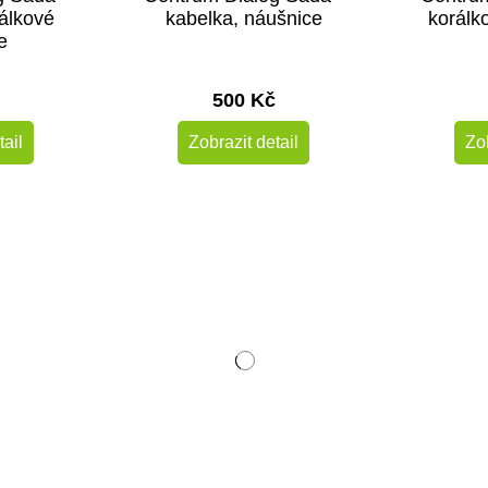
rálkové
kabelka, náušnice
korálk
e
500 Kč
tail
Zobrazit detail
Zob