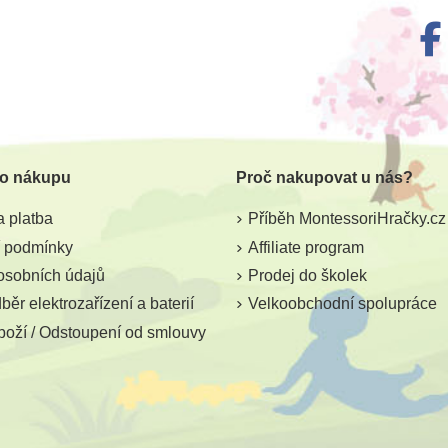
 o nákupu
Proč nakupovat u nás?
 platba
Příběh MontessoriHračky.cz
 podmínky
Affiliate program
osobních údajů
Prodej do školek
ěr elektrozařízení a baterií
Velkoobchodní spolupráce
boží / Odstoupení od smlouvy