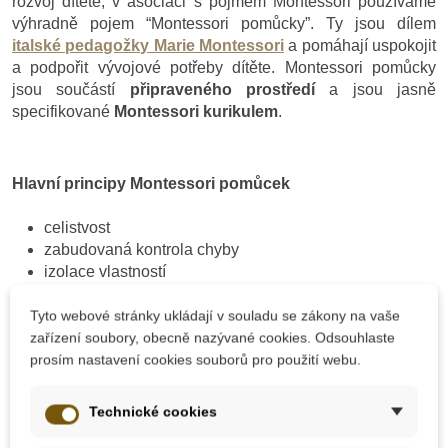
rozvoj dítěte, v asociaci s pojmem Montessori používáme
výhradně pojem “Montessori pomůcky”. Ty jsou dílem
italské pedagožky Marie Montessori
a pomáhají uspokojit
a podpořit vývojové potřeby dítěte. Montessori pomůcky
jsou součástí
připraveného prostředí
a jsou jasně
specifikované
Montessori kurikulem
.
Hlavní principy Montessori pomůcek
celistvost
zabudovaná kontrola chyby
izolace vlastností
estetičnost
Tyto webové stránky ukládají v souladu se zákony na vaše
reálnost
zařízení soubory, obecně nazývané cookies. Odsouhlaste
smysluplnost a propojenost
prosím nastavení cookies souborů pro použití webu.
podporují samostatnost a nezávislost
postupují od jednoduchého ke složitému a od
konkrétního k abstraktnímu
Technické cookies