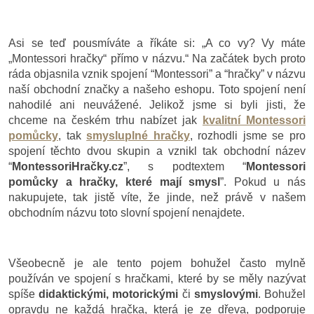
Asi se teď pousmíváte a říkáte si: „A co vy? Vy máte
„Montessori hračky“ přímo v názvu.“ Na začátek bych proto
ráda objasnila vznik spojení “Montessori” a “hračky” v názvu
naší obchodní značky a našeho eshopu. Toto spojení není
nahodilé ani neuvážené. Jelikož jsme si byli jisti, že
chceme na českém trhu nabízet jak
kvalitní Montessori
pomůcky
,
tak
smysluplné hračky
, rozhodli jsme se pro
spojení těchto dvou skupin a vznikl tak obchodní název
“
MontessoriHračky.cz
”, s podtextem “
Montessori
pomůcky a hračky, které mají smysl
”. Pokud u nás
nakupujete, tak jistě víte, že jinde, než právě v našem
obchodním názvu toto slovní spojení nenajdete.
Všeobecně je ale tento pojem bohužel často mylně
používán ve spojení s hračkami, které by se měly nazývat
spíše
didaktickými, motorickými
či
smyslovými
. Bohužel
opravdu ne každá hračka, která je ze dřeva, podporuje