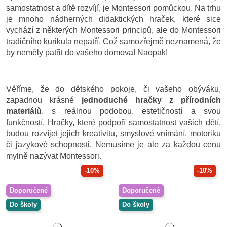
samostatnost a dítě rozvíjí, je Montessori pomůckou. Na trhu
je mnoho nádherných didaktických hraček, které sice
vychází z některých Montessori principů, ale do Montessori
tradičního kurikula nepatří. Což samozřejmě neznamená, že
by neměly patřit do vašeho domova! Naopak!
Věříme, že do dětského pokoje, či vašeho obýváku,
zapadnou krásné
jednoduché hračky z přírodních
materiálů
, s reálnou podobou, estetičností a svou
funkčností. Hračky, které podpoří samostatnost vašich dětí,
budou rozvíjet jejich kreativitu, smyslové vnímání, motoriku
či jazykové schopnosti. Nemusíme je ale za každou cenu
mylně nazývat Montessori.
-10%
-10%
Doporučené
Doporučené
Do školy
Do školy