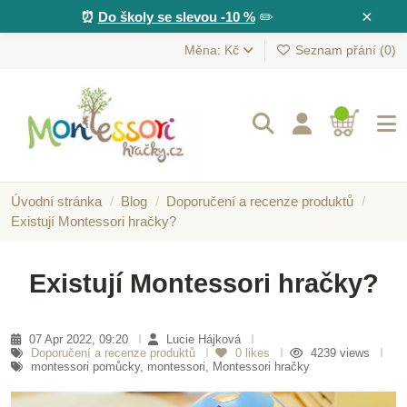
×
⏰
Do školy se slevou -10 %
✏️
Měna: Kč
Seznam přání (
0
)
Úvodní stránka
Blog
Doporučení a recenze produktů
Existují Montessori hračky?
Existují Montessori hračky?
07 Apr 2022, 09:20
Lucie Hájková
Doporučení a recenze produktů
0
likes
4239 views
montessori pomůcky, montessori, Montessori hračky