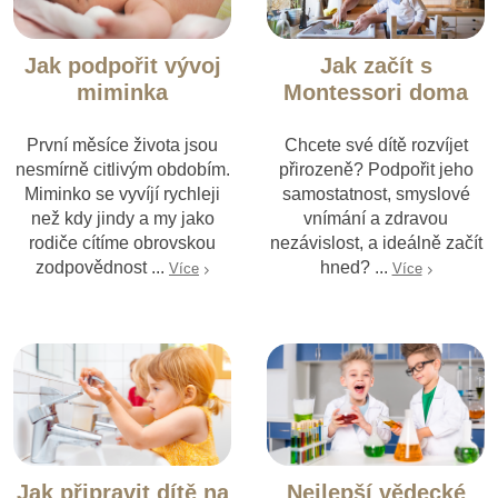
Jak podpořit vývoj
Jak začít s
miminka
Montessori doma
První měsíce života jsou
Chcete své dítě rozvíjet
nesmírně citlivým obdobím.
přirozeně? Podpořit jeho
Miminko se vyvíjí rychleji
samostatnost, smyslové
než kdy jindy a my jako
vnímání a zdravou
rodiče cítíme obrovskou
nezávislost, a ideálně začít
zodpovědnost ...
hned? ...
Více
Více
Jak připravit dítě na
Nejlepší vědecké