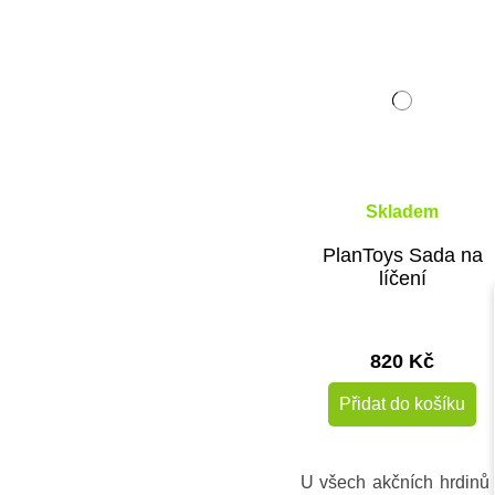
Skladem
PlanToys Sada na
líčení
820 Kč
Přidat do košíku
U všech akčních hrdinů 