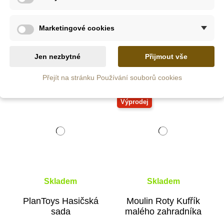
ými pátracími pomůckami, a odvážní hasiči ocení
Hasičskou s
tnostmi ve výbavě správného hasiče. Že máte doma pomocníka, 
řeba
Kufřík malého zahradníka
, v němž nalezne kromě zahradní
Marketingové cookies
ly a pomocníky v díle doporučujeme
Sadu nářadí s kufříkem
, s
t.
Jen nezbytné
Přijmout vše
Přejít na stránku Používání souborů cookies
Doporučené
-30%
Výprodej
Skladem
Skladem
PlanToys Hasičská
Moulin Roty Kufřík
sada
malého zahradníka