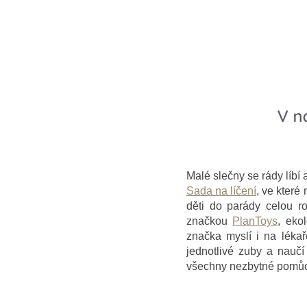
Malé slečny se rády líbí 
Sada na líčení
, ve které
děti do parády celou r
značkou
PlanToys
, eko
značka myslí i na léka
jednotlivé zuby a nauč
všechny nezbytné pomůck