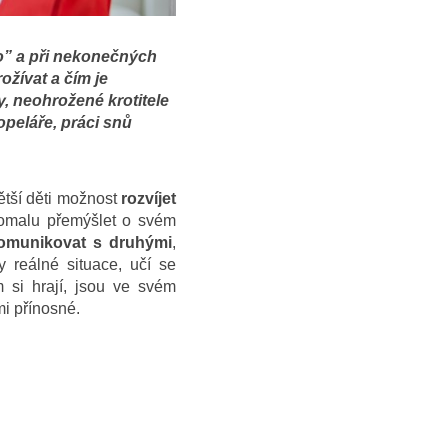
ko” a při nekonečných
ožívat a čím je
, neohrožené krotitele
popeláře, práci snů
větší děti možnost
rozvíjet
pomalu přemýšlet o svém
komunikovat s druhými
,
 reálné situace, učí se
 si hrají, jsou ve svém
mi přínosné.