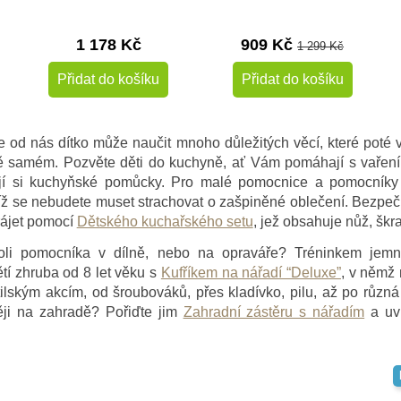
1 178 Kč
909 Kč
1 299 Kč
Přidat do košíku
Přidat do košíku
e od nás dítko může naučit mnoho důležitých věcí, které poté 
obě samém. Pozvěte děti do kuchyně, ať Vám pomáhají s vařen
ají si kuchyňské pomůcky. Pro malé pomocnice a pomocníky
níž se nebudete muset strachovat o zašpiněné oblečení. Bezp
rájet pomocí
Dětského kuchařského setu
, jež obsahuje nůž, škr
roli pomocníka v dílně, nebo na opraváře? Tréninkem jemné 
ětí zhruba od 8 let věku s
Kufříkem na nářadí “Deluxe”
, v němž
lským akcím, od šroubováků, přes kladívko, pilu, až po různá 
ěji na zahradě? Pořiďte jim
Zahradní zástěru s nářadím
a uvi