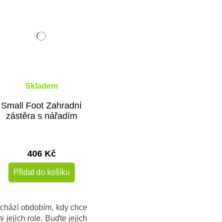
Skladem
Small Foot Zahradní
zástěra s nářadím
406 Kč
Přidat do košíku
ochází obdobím, kdy chce
 jejich role. Buďte jejich