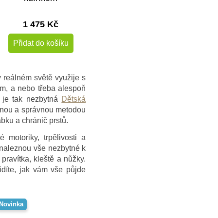
1 475 Kč
Přidat do košíku
v reálném světě využije s
ím, a nebo třeba alespoň
 je tak nezbytná
Dětská
ečnou a správnou metodou
abku a chránič prstů.
motoriky, trpělivosti a
 naleznou vše nezbytné k
pravítka, kleště a nůžky.
díte, jak vám vše půjde
Novinka