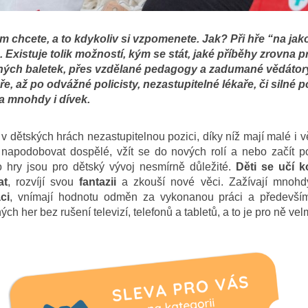
m chcete, a to kdykoliv si vzpomenete. Jak? Při hře “na ja
 Existuje tolik možností, kým se stát, jaké příběhy zrovna pr
ných baletek, přes vzdělané pedagogy a zadumané vědátory
aře, až po odvážné policisty, nezastupitelné lékaře, či silné 
a mnohdy i dívek.
v dětských hrách nezastupitelnou pozici, díky níž mají malé i 
 napodobovat dospělé, vžít se do nových rolí a nebo začít 
 hry jsou pro dětský vývoj nesmírně důležité.
Děti se učí 
at
, rozvíjí svou
fantazii
a zkouší nové věci. Zažívají mnohdy
ci
, vnímají hodnotu odměn za vykonanou práci a především
h her bez rušení televizí, telefonů a tabletů, a to je pro ně vel