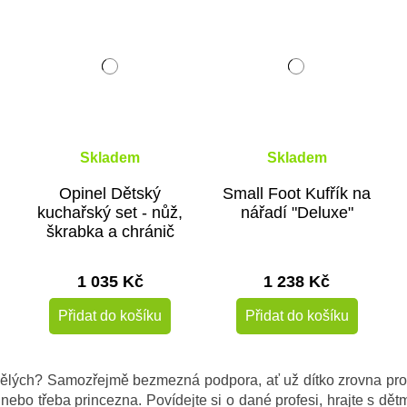
Skladem
Skladem
Opinel Dětský
Small Foot Kufřík na
kuchařský set - nůž,
nářadí "Deluxe"
škrabka a chránič
prstů
1 035 Kč
1 238 Kč
Přidat do košíku
Přidat do košíku
pělých? Samozřejmě bezmezná podpora, ať už dítko zrovna pr
a nebo třeba princezna. Povídejte si o dané profesi, hrajte s dětmi