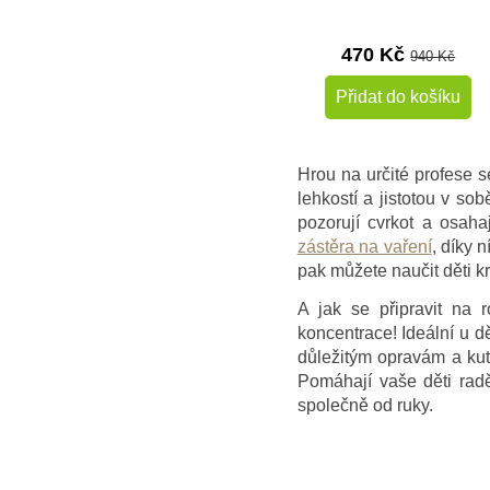
470 Kč
940 Kč
Přidat do košíku
Hrou na určité profese s
lehkostí a jistotou v s
pozorují cvrkot a osah
zástěra na vaření
, díky 
pak můžete naučit děti k
A jak se připravit na 
koncentrace! Ideální u d
důležitým opravám a kuti
Pomáhají vaše děti rad
společně od ruky.