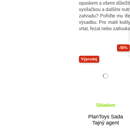
opaskem a všemi důležit
vysílačkou a dalšími nu
zahradu? Pořiďte mu t
výsadbu. Pro malé kuti
vrtat, řezat nebo zatlouka
-50%
Výprodej
Skladem
PlanToys Sada
Tajný agent