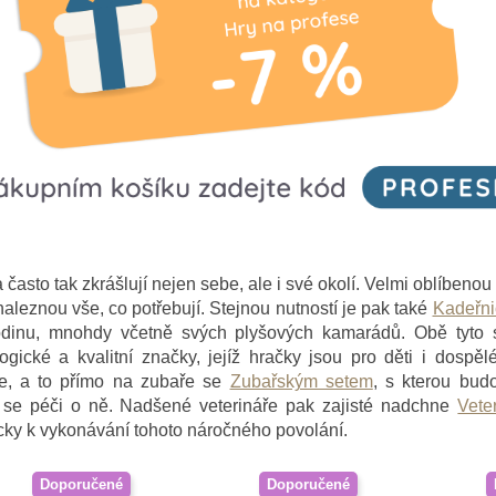
a často tak zkrášlují nejen sebe, ale i své okolí. Velmi oblíbeno
 naleznou vše, co potřebují. Stejnou nutností je pak také
Kadeřni
odinu, mnohdy včetně svých plyšových kamarádů. Obě tyto
logické a kvalitní značky, jejíž hračky jsou pro děti i dospělé
ře, a to přímo na zubaře se
Zubařským setem
, s kterou bud
í se péči o ně. Nadšené veterináře pak zajisté nadchne
Vete
y k vykonávání tohoto náročného povolání.
Doporučené
Doporučené