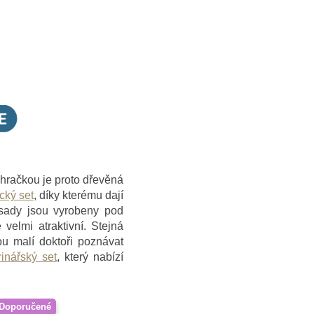
u hračkou je proto dřevěná
cký set
, díky kterému dají
 sady jsou vyrobeny pod
 velmi atraktivní. Stejná
ou malí doktoři poznávat
rinářský set
, který nabízí
Doporučené