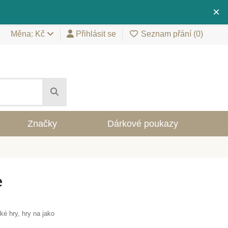
×
Měna: Kč
Přihlásit se
Seznam přání (
0
)
Značky
Dárkové poukazy
e
ké hry, hry na jako