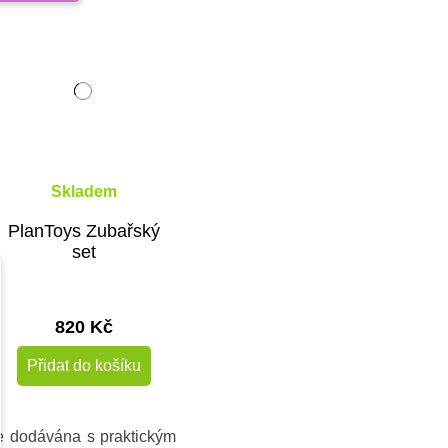
Skladem
PlanToys Zubařský
set
820 Kč
Přidat do košíku
je dodávána s praktickým