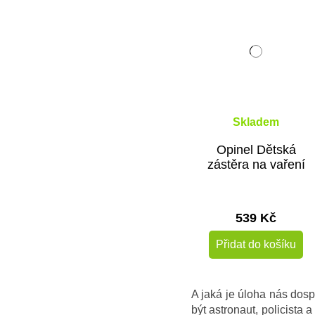
Skladem
Opinel Dětská
zástěra na vaření
539 Kč
Přidat do košíku
A jaká je úloha nás dos
být astronaut, policista 