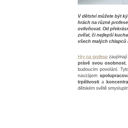
V dětství můžete být ký
hrách na různé profese.
ovlivňovat. Od překrás
zvířat, či nejlepší kuch
všech malých chlapců 
Hry na profese
zaujímají 
právě svou osobnost
,
budoucím povolání. Tyto
navzájem
spolupracov
trpělivosti
a
koncentra
dětském světě smysluplnýc