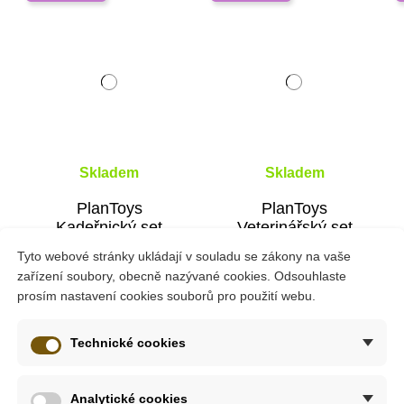
Skladem
Skladem
PlanToys
PlanToys
Kadeřnický set
Veterinářský set
Tyto webové stránky ukládají v souladu se zákony na vaše
zařízení soubory, obecně nazývané cookies. Odsouhlaste
820 Kč
820 Kč
prosím nastavení cookies souborů pro použití webu.
Přidat do košíku
Přidat do košíku
Technické cookies
a tajných agentů najde využití úžasná
Sada tajný agent
, jež 
Analytické cookies