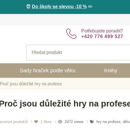
⏰
Do školy se slevou -10 %
✏️
Potřebujete poradit?
+420 776 499 527
Sady hraček podle věku
Knihy
Proč jsou důležité hry na profese
Proč jsou důležité hry na profes
recenze produktů
1
likes
2472 views
hry na profese, děts