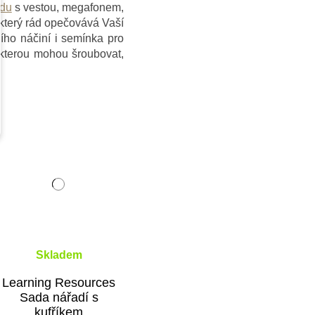
adu
s vestou, megafonem,
který rád opečovává Vaší
ho náčiní i semínka pro
 kterou mohou šroubovat,
Skladem
Learning Resources
Sada nářadí s
kufříkem