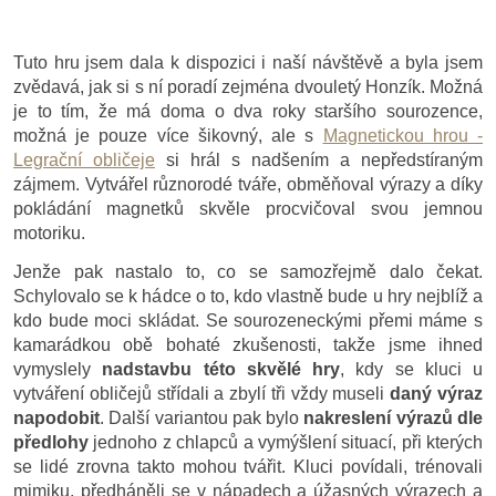
Tuto hru jsem dala k dispozici i naší návštěvě a byla jsem
zvědavá, jak si s ní poradí zejména dvouletý Honzík. Možná
je to tím, že má doma o dva roky staršího sourozence,
možná je pouze více šikovný, ale s
Magnetickou hrou -
Legrační obličeje
si hrál s nadšením a nepředstíraným
zájmem. Vytvářel různorodé tváře, obměňoval výrazy a díky
pokládání magnetků skvěle procvičoval svou jemnou
motoriku.
Jenže pak nastalo to, co se samozřejmě dalo čekat.
Schylovalo se k hádce o to, kdo vlastně bude u hry nejblíž a
kdo bude moci skládat. Se sourozeneckými přemi máme s
kamarádkou obě bohaté zkušenosti, takže jsme ihned
vymyslely
nadstavbu této skvělé hry
, kdy se kluci u
vytváření obličejů střídali a zbylí tři vždy museli
daný výraz
napodobit
. Další variantou pak bylo
nakreslení výrazů dle
předlohy
jednoho z chlapců a vymýšlení situací, při kterých
se lidé zrovna takto mohou tvářit. Kluci povídali, trénovali
mimiku, předháněli se v nápadech a úžasných výrazech a