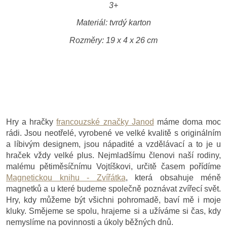
3+
Materiál: tvrdý karton
Rozměry: 19 x 4 x 26 cm
Hry a hračky
francouzské značky Janod
máme doma moc
rádi. Jsou neotřelé, vyrobené ve velké kvalitě s originálním
a líbivým designem, jsou nápadité a vzdělávací a to je u
hraček vždy velké plus. Nejmladšímu členovi naší rodiny,
malému pětiměsíčnímu Vojtíškovi, určitě časem pořídíme
Magnetickou knihu - Zvířátka
, která obsahuje méně
magnetků a u které budeme společně poznávat zvířecí svět.
Hry, kdy můžeme být všichni pohromadě, baví mě i moje
kluky. Smějeme se spolu, hrajeme si a užíváme si čas, kdy
nemyslíme na povinnosti a úkoly běžných dnů.