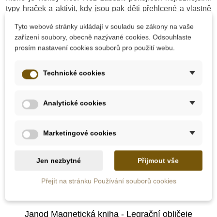
typy hraček a aktivit, kdy jsou pak děti přehlcené a vlastně
pořádně neví, co dělat, je lepší dát prostor jedné hlavní, na
Tyto webové stránky ukládají v souladu se zákony na vaše
kterou lze pak napasovat více herních aktivit. Z vlastní
zařízení soubory, obecně nazývané cookies. Odsouhlaste
zkušenosti vím, že pak děti nebudou roztěkané, nebudou se
prosím nastavení cookies souborů pro použití webu.
nudit a vymýšlet lumpárny.
-10%
Technické cookies
Do školy
Analytické cookies
Marketingové cookies
Jen nezbytné
Přijmout vše
Přejít na stránku Používání souborů cookies
Skladem
Janod Magnetická kniha - Legrační obličeje