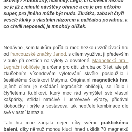
aktivity? Autodráhy, mašinky, Lego, či Člověče nezlob
se je již z minulé návštěvy ohrané a co je pro někoho
super, pro jiného může být nuda. Zkrátka, zabavit čtyři
veselé kluky s vlastním názorem a paličatou povahou, a
co chvíli neposedí, je mnohdy oříšek.
Nedávno jsem klukům pořídila moc hezkou vzdělávací hru
od
francouzské značky Janod
, s cílem využívat ji především
v autě při cestách na výlety a dovolené.
Magnetická hra -
Legrační obličeje
je určena pro děti zhruba od 3 let, ale při
zkušebním víkendovém výletování skvěle posloužila i
šestiletému školákovi Matymu. Originální
magnetická hra
,
jejímž cílem je skládání legračních obličejů, se líbilo i
čtyřletému Kubíkovi, který moc rád vymýšlel své vlastní
kašpárky, střídal mračivé i usměvavé výrazy, přidával
kloboučky i brýle a sestavoval tak neotřelé kombinace dle
své vlastní fantazie.
Tato hra mne zaujala nejen díky svému
praktickému
balení
, díky němuž mohou kluci ihned uklidit 70 magnetků