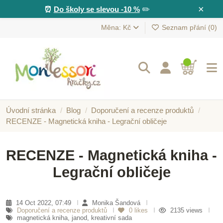
×
⏰
Do školy se slevou -10 %
✏️
Měna: Kč
Seznam přání (
0
)
Úvodní stránka
Blog
Doporučení a recenze produktů
RECENZE - Magnetická kniha - Legrační obličeje
RECENZE - Magnetická kniha -
Legrační obličeje
14 Oct 2022, 07:49
Monika Šandová
Doporučení a recenze produktů
0
likes
2135 views
magnetická kniha, janod, kreativní sada