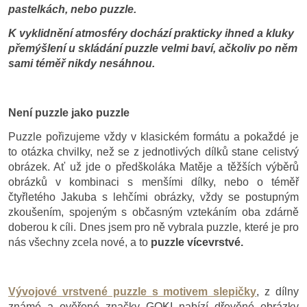
pastelkách, nebo puzzle.
K vyklidnění atmosféry dochází prakticky ihned a kluky
přemýšlení u skládání puzzle velmi baví, ačkoliv po něm
sami téměř nikdy nesáhnou.
Není puzzle jako puzzle
Puzzle pořizujeme vždy v klasickém formátu a pokaždé je
to otázka chvilky, než se z jednotlivých dílků stane celistvý
obrázek. Ať už jde o předškoláka Matěje a těžších výběrů
obrázků v kombinaci s menšími dílky, nebo o téměř
čtyřletého Jakuba s lehčími obrázky, vždy se postupným
zkoušením, spojeným s občasným vztekáním oba zdárně
doberou k cíli. Dnes jsem pro ně vybrala puzzle, které je pro
nás všechny zcela nové, a to
puzzle vícevrstvé.
Vývojové vrstvené puzzle s motivem slepičky
, z dílny
známé a ověřené značky GOKI nabízí dřevěné obrázky