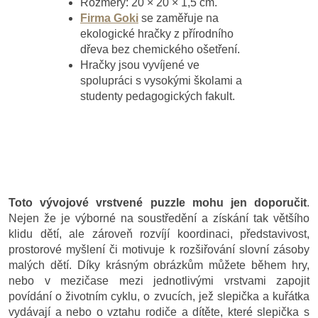
Rozměry: 20 × 20 × 1,5 cm.
Firma Goki
se zaměřuje na
ekologické hračky z přírodního
dřeva bez chemického ošetření.
Hračky jsou vyvíjené ve
spolupráci s vysokými školami a
studenty pedagogických fakult.
Toto vývojové vrstvené puzzle mohu jen doporučit
.
Nejen že je výborné na soustředění a získání tak většího
klidu dětí, ale zároveň rozvíjí koordinaci, představivost,
prostorové myšlení či motivuje k rozšiřování slovní zásoby
malých dětí. Díky krásným obrázkům můžete během hry,
nebo v mezičase mezi jednotlivými vrstvami zapojit
povídání o životním cyklu, o zvucích, jež slepička a kuřátka
vydávají a nebo o vztahu rodiče a dítěte, které slepička s