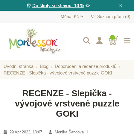
×
⏰
Do školy se slevou -10 %
✏️
Měna: Kč
Seznam přání (
0
)
Úvodní stránka
Blog
Doporučení a recenze produktů
RECENZE - Slepička - vývojové vrstvené puzzle GOKI
RECENZE - Slepička -
vývojové vrstvené puzzle
GOKI
29 Apr 2022, 13:07
Monika Šandová