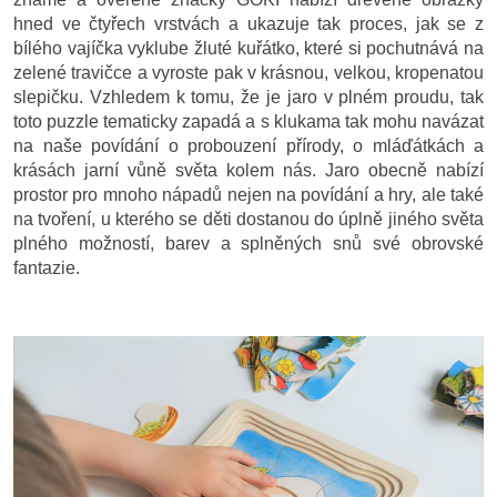
hned ve čtyřech vrstvách a ukazuje tak proces, jak se z
bílého vajíčka vyklube žluté kuřátko, které si pochutnává na
zelené travičce a vyroste pak v krásnou, velkou, kropenatou
slepičku. Vzhledem k tomu, že je jaro v plném proudu, tak
toto puzzle tematicky zapadá a s klukama tak mohu navázat
na naše povídání o probouzení přírody, o mláďátkách a
krásách jarní vůně světa kolem nás. Jaro obecně nabízí
prostor pro mnoho nápadů nejen na povídání a hry, ale také
na tvoření, u kterého se děti dostanou do úplně jiného světa
plného možností, barev a splněných snů své obrovské
fantazie.