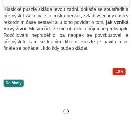
U staršího Matěje jsem neměla strach, že by něco nezvládl.
Klasické puzzle skládá levou zadní, dokáže se soustředit a
přemýšlet. Ačkoliv je to trošku nervák, zvládl všechny části v
rekordním čase sestavit a u toho povídat o tom,
jak vzniká
nový život
. Musím říct, že mě oba kluci příjemně překvapili.
Rozčilování neproběhlo, ba naopak se povzbuzovali a
přemýšleli, kam se kterým dílkem. Puzzle je bavilo a ve
finále se pohádali, kdo kdy bude skládat.
-10%
Do školy