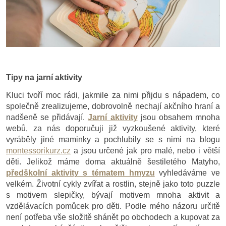
Tipy na jarní aktivity
Kluci tvoří moc rádi, jakmile za nimi přijdu s nápadem, co
společně zrealizujeme, dobrovolně nechají akčního hraní a
nadšeně se přidávají.
Jarní aktivity
jsou obsahem mnoha
webů, za nás doporučuji již vyzkoušené aktivity, které
vyráběly jiné maminky a pochlubily se s nimi na blogu
montessorikurz.cz
a jsou určené jak pro malé, nebo i větší
děti. Jelikož máme doma aktuálně šestiletého Matyho,
předškolní aktivity s tématem hmyzu
vyhledáváme ve
velkém. Životní cykly zvířat a rostlin, stejně jako toto puzzle
s motivem slepičky, bývají motivem mnoha aktivit a
vzdělávacích pomůcek pro děti. Podle mého názoru určitě
není potřeba vše složitě shánět po obchodech a kupovat za