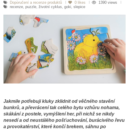
Doporučení a recenze produktů
0
likes
1390 views
recenze, puzzle, životní cyklus, goki, slepice
Jakmile potřebuji kluky zklidnit od věčného stavění
bunkrů, a převrácení tak celého bytu vzhůru nohama,
skákání z postele, vymýšlení her, při nichž se nikdy
nesedí a od neustálého pošťuchování, burácivého řevu
a provokatérství, které končí brekem, sáhnu po