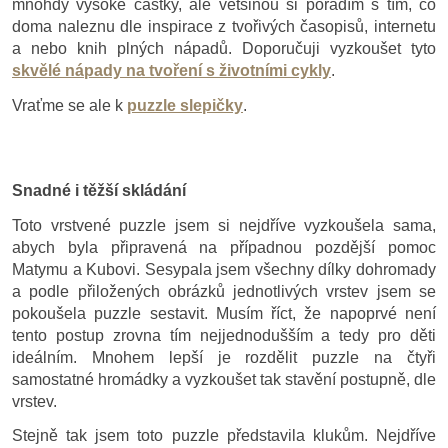
mnohdy vysoké částky, ale většinou si poradím s tím, co
doma naleznu dle inspirace z tvořivých časopisů, internetu
a nebo knih plných nápadů. Doporučuji vyzkoušet tyto
skvělé nápady na tvoření s životními cykly
.
Vraťme se ale k
puzzle slepičky
.
Snadné i těžší skládání
Toto vrstvené puzzle jsem si nejdříve vyzkoušela sama,
abych byla připravená na případnou pozdější pomoc
Matymu a Kubovi. Sesypala jsem všechny dílky dohromady
a podle přiložených obrázků jednotlivých vrstev jsem se
pokoušela puzzle sestavit. Musím říct, že napoprvé není
tento postup zrovna tím nejjednodušším a tedy pro děti
ideálním. Mnohem lepší je rozdělit puzzle na čtyři
samostatné hromádky a vyzkoušet tak stavění postupně, dle
vrstev.
Stejně tak jsem toto puzzle představila klukům. Nejdříve