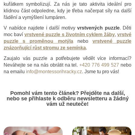
kuřátkem symbolizují. Za nás je tato aktivita ideální pro
klidnou část odpoledne, kdy je třeba načerpat síly na další
řádění a vymýšlení lumpáren.
V nabídce najdete i další motivy
vrstvených puzzle
. Děti
moc baví
vrstvené puzzle s životním cyklem žáby
,
vrstvé
puzzle s proměnou motýla
nebo
vrstvené puzzle
znázorňující růst stromu ze semínka
.
Zaujalo vás puzzle a potřebujete vědět více informací?
Neváhejte se na nás obrátit na tel.
+420 776 499 527
nebo
na emailu
info@montessorihracky.cz
. Jsme tu pro vás!
Pomohl vám tento článek? Přejděte na další,
nebo se přihlaste k odběru newsletteru a žádný
vám už neuteče!