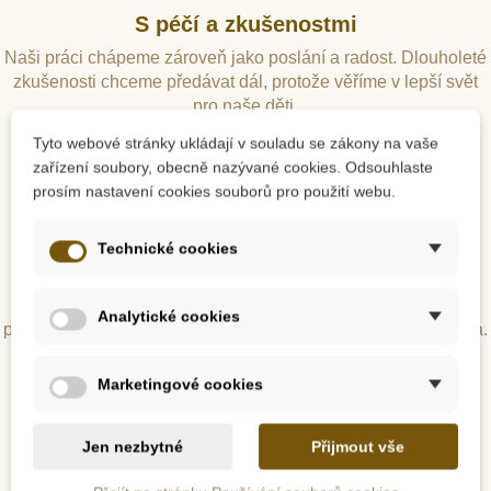
S péčí a zkušenostmi
Naši práci chápeme zároveň jako poslání a radost. Dlouholeté
zkušenosti chceme předávat dál, protože věříme v lepší svět
pro naše děti.
Tyto webové stránky ukládají v souladu se zákony na vaše
zařízení soubory, obecně nazývané cookies. Odsouhlaste
prosím nastavení cookies souborů pro použití webu.
Technické cookies
S láskou k přírodě
Kontakt dětí s přírodou a láskyplný vztah ke všemu, co nám
Analytické cookies
planeta nabízí, vnímáme jako důležitou součást našeho života.
Marketingové cookies
Jen nezbytné
Přijmout vše