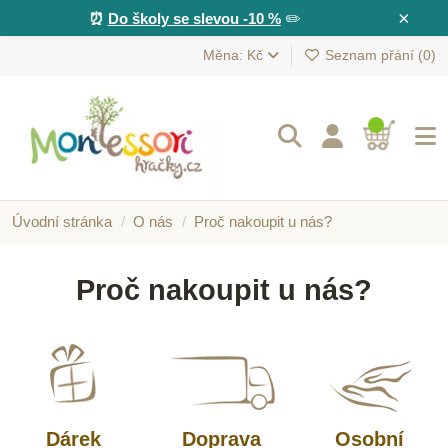
×
⏰
Do školy se slevou -10 %
✏️
Měna: Kč
Seznam přání (
0
)
Úvodní stránka
O nás
Proč nakoupit u nás?
Proč nakoupit u nás?
Dárek
Doprava
Osobní