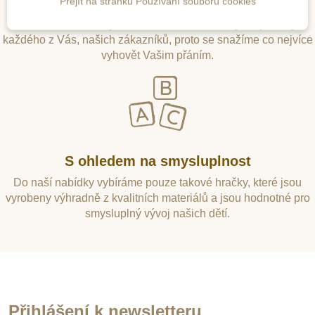
S laskavostí k Vám
Přejít na stránku Používání souborů cookies
Dobře si uvědomujeme, že na druhé straně jsou příběhy
každého z Vás, našich zákazníků, proto se snažíme co nejvíce
vyhovět Vašim přáním.
S ohledem na smysluplnost
Do naší nabídky vybíráme pouze takové hračky, které jsou
vyrobeny výhradně z kvalitních materiálů a jsou hodnotné pro
smysluplný vývoj našich dětí.
Přihlášení k newsletteru