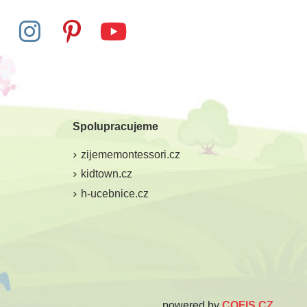
Spolupracujeme
zijememontessori.cz
kidtown.cz
h-ucebnice.cz
powered by
COFIS CZ