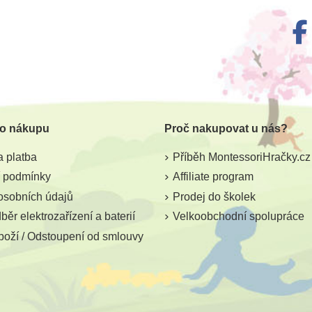
 o nákupu
Proč nakupovat u nás?
 platba
Příběh MontessoriHračky.cz
 podmínky
Affiliate program
osobních údajů
Prodej do školek
ěr elektrozařízení a baterií
Velkoobchodní spolupráce
boží / Odstoupení od smlouvy