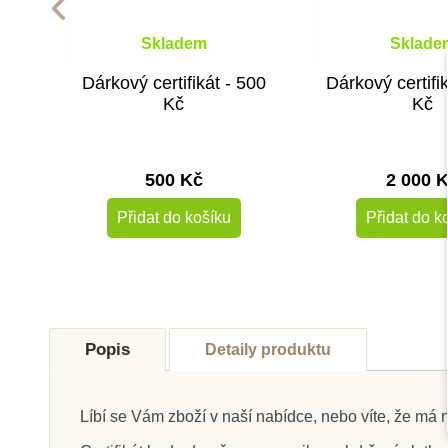
Skladem
Sklade
Dárkový certifikát - 500
Dárkový certifi
Kč
Kč
500 Kč
2 000 
Přidat do košíku
Přidat do k
Popis
Detaily produktu
Líbí se Vám zboží v naší nabídce, nebo víte, že má n