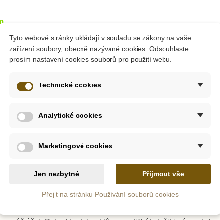
m
Tyto webové stránky ukládají v souladu se zákony na vaše
kát - 2000
zařízení soubory, obecně nazývané cookies. Odsouhlaste
prosím nastavení cookies souborů pro použití webu.
Technické cookies
Kč
ošíku
Analytické cookies
Marketingové cookies
Jen nezbytné
Přijmout vše
Přejít na stránku Používání souborů cookies
ěkdo z Vašich blízkých rád náš eshop, ale raději byste, aby si z