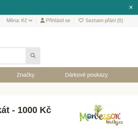
×
Měna: Kč
Přihlásit se
Seznam přání (
0
)
Značky
Dárkové poukazy
kát - 1000 Kč