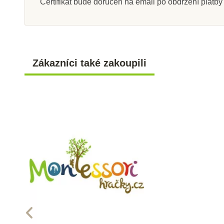
Certifikát bude doručen na email po obdržení platb
Zákazníci také zakoupili