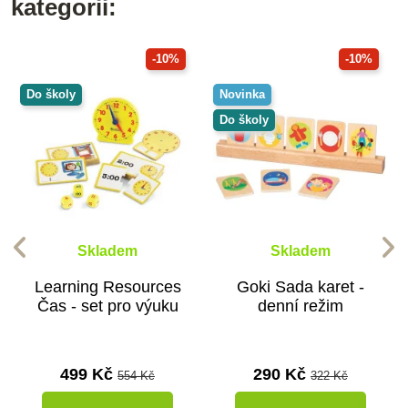
kategorii:
-10%
-10%
Do školy
Novinka
Do školy
Skladem
Skladem
Learning Resources
Goki Sada karet -
Čas - set pro výuku
denní režim
499 Kč
290 Kč
554 Kč
322 Kč