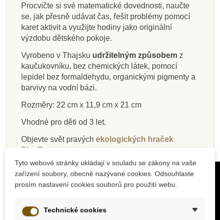
Procvičte si své matematické dovednosti, naučte
Přidat do košíku
Přidat do košíku
Zobrazit detail
Zobrazit detail
Přidat do košíku
Přidat do košíku
Přidat do košíku
Přidat do košíku
se, jak přesně udávat čas, řešit problémy pomocí
karet aktivit a využijte hodiny jako originální
výzdobu dětského pokoje.
Vyrobeno v Thajsku
udržitelným způsobem
z
kaučukovníku, bez chemických látek, pomocí
lepidel bez formaldehydu, organickými pigmenty a
barvivy na vodní bázi.
Rozměry: 22 cm x 11,9 cm x 21 cm
Vhodné pro děti od 3 let.
Objevte svět pravých
ekologických hraček
PlanToys
.
Tyto webové stránky ukládají v souladu se zákony na vaše
zařízení soubory, obecně nazývané cookies. Odsouhlaste
prosím nastavení cookies souborů pro použití webu.
Technické cookies