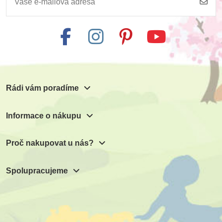
Learning Resources
Čas - set pro výuku
499 Kč
554 Kč
Přidat do košíku
Rádi vám poradíme
Informace o nákupu
Proč nakupovat u nás?
Spolupracujeme