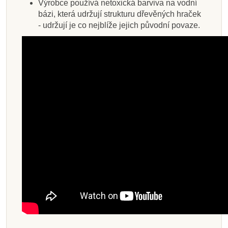
Výrobce používá netoxická barviva na vodní
bázi, která udržují strukturu dřevěných hraček
- udržují je co nejblíže jejich původní povaze.