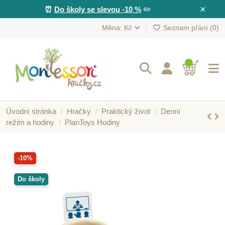
×
⏰
Do školy se slevou -10 %
✏️
Měna: Kč
Seznam přání (
0
)
Úvodní stránka
Hračky
Praktický život
Denní
režim a hodiny
PlanToys Hodiny
-10%
Do školy