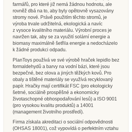
farmářů, pro které již nemá žádnou hodnotu, ale
rovněž dbá na to, aby byly opětovně vysazovány
stromy nové. Právě použitím těchto stromů, je
výroba trvale udržitelná, ekologická a navíc
z vysoce kvalitního materiálu. Výrobní proces je
navržen tak, aby se za využití solární energie a
biomasy maximálně šetřila energie a nedocházelo
k žádné produkci odpadu.
PlanToys používá ve své výrobě hraček lepidlo bez
formaldehydů a barvy na vodní bázi, které jsou
bezpečné, bez olova a jiných těžkých kovů. Pro
obaly a tištěné materiály se využívá recyklovaný
papír. Hračky mají certifikát FSC (pro ekologicky
šetrné, sociálně prospěšné a ekonomicky
životaschopné obhospodařování lesů) a ISO 9001
(pro vysokou kvalitu produktů) a 14001
(management životního prostředí).
Firma získala akreditaci o sociální odpovědnosti
(OHSAS 18001), což vypovídá o perfektním vztahu