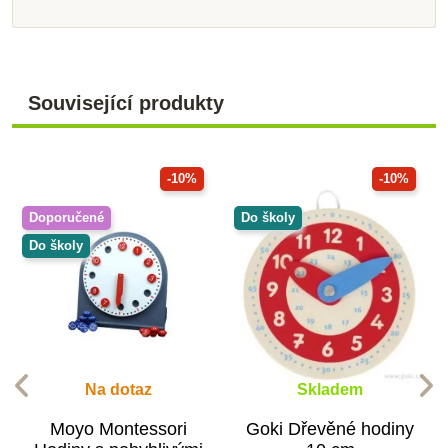
Související produkty
-10%
-10%
Doporučené
Do školy
Do školy
Na dotaz
Skladem
Moyo Montessori
Goki Dřevěné hodiny