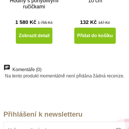
Hodiny s pohyblivými
10 cm
ručičkami
1 580 Kč
132 Kč
1 755 Kč
147 Kč
Zobrazit detail
Přidat do košíku
-10%
Do školy
Komentáře (0)
Na tento produkt momentálně není přidána žádná recenze.
Přihlášení k newsletteru
Skladem