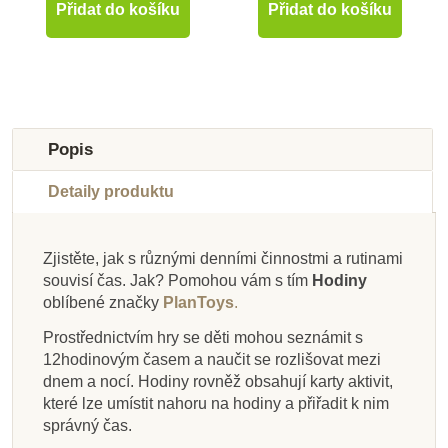
Přidat do košíku
Přidat do košíku
-10%
-10%
-10%
-10%
-10%
-10%
-10%
-50%
Novinka
Do školy
Doporučené
Doporučené
Novinka
Novinka
Do školy
Výprodej
Popis
Do školy
Do školy
Do školy
Do školy
Do školy
Do školy
Detaily produktu
Zjistěte, jak s různými denními činnostmi a rutinami
souvisí čas. Jak? Pomohou vám s tím
Hodiny
Na dotaz
Na dotaz
Skladem
Skladem
Skladem
Skladem
Skladem
Skladem
oblíbené značky
PlanToys
.
Learning Resources
CUBIKA Hodiny s
Moyo Montessori
Goki Můj den -
Lucy & Leo Učíme se
Goki Dřevěné hodiny
Lucy & Leo Kalendář
Learning Resources
Prostřednictvím hry se děti mohou seznámit s
Hodiny s pohyblivými
vrstvené puzzle ze
Školní hodiny -
magnetickými
Hodiny k rozložení -
přírody
hodiny
10 cm
12hodinovým časem a naučit se rozlišovat mezi
ručičkami, skládačka
popisovatelné - sada
ručičkami
dřeva
sada pro učebny
dnem a nocí.
Hodiny rovněž obsahují karty aktivit,
10ks
které lze umístit nahoru na hodiny a přiřadit k nim
správný čas.
1 580 Kč
296 Kč
224 Kč
376 Kč
4 150 Kč
341 Kč
719 Kč
132 Kč
329 Kč
249 Kč
418 Kč
1 755 Kč
379 Kč
799 Kč
147 Kč
8 300 Kč