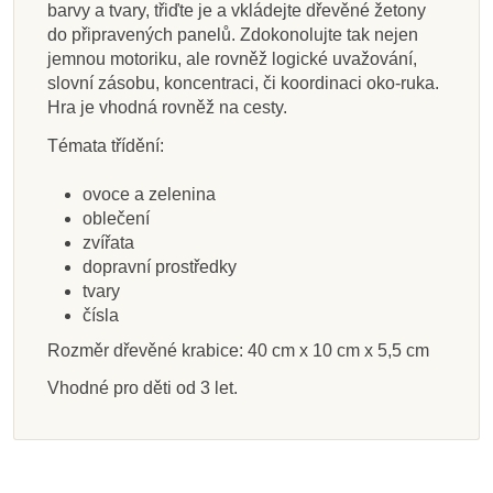
barvy a tvary, třiďte je a vkládejte dřevěné žetony
do připravených panelů. Zdokonolujte tak nejen
Přidat do košíku
Přidat do košíku
Přidat do košíku
Přidat do košíku
Přidat do košíku
Přidat do košíku
Přidat do košíku
Přidat do košíku
jemnou motoriku, ale rovněž logické uvažování,
slovní zásobu, koncentraci, či koordinaci oko-ruka.
Hra je vhodná rovněž na cesty.
Témata třídění:
ovoce a zelenina
oblečení
zvířata
dopravní prostředky
tvary
čísla
Rozměr dřevěné krabice: 40 cm x 10 cm x 5,5 cm
Vhodné pro děti od 3 let.