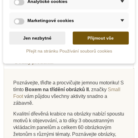
Analytické cookies
Přidat do košíku
Přidat do košíku
Marketingové cookies
Do školy
Do školy
-10%
-10%
-10%
-10%
-10%
-10%
Jen nezbytné
Přijmout vše
Do školy
Do školy
Do školy
Doporučené
Novinka
Do školy
Popis
Do školy
Do školy
Přejít na stránku Používání souborů cookies
Detaily produktu
Poznávejte, třiďte a procvičujte jemnou motoriku! S
Skladem u
tímto
Boxem na třídění obrázků II.
značky
Small
Skladem
Skladem
Skladem
Skladem
dodavatele
Skladem
Skladem
Skladem
Foot
vám půjdou všechny aktivity snadno a
zábavně.
PlanToys Píšťalka -
Toys for life - Najdi
Malý záchranář
Toys for life -
Learning Resources
EDUCO - Příčina a
Toys for life - Čtyři
Toys for life - Hra
Počítání od 1 do 10
dvojice
delfín
Zrcadlo mých pocitů
vyprávění příběhů
roční období
následek
Kvalitní dřevěná krabice na obrázky nabízí spoustu
motivů k objevování, a to díky 3 oboustranným
vkládacím panelům a celkem 60 obrázkovým
žetonům s různými tématy. Poznávejte obrázky,
356 Kč
842 Kč
614 Kč
149 Kč
1 557 Kč
553 Kč
349 Kč
311 Kč
395 Kč
936 Kč
346 Kč
614 Kč
388 Kč
1 730 Kč