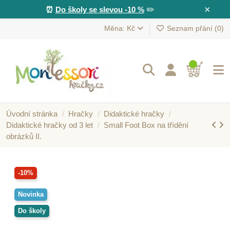
×
⏰
Do školy se slevou -10 %
✏️
Měna: Kč
Seznam přání (
0
)
Úvodní stránka
Hračky
Didaktické hračky
Didaktické hračky od 3 let
Small Foot Box na třídění
obrázků II.
-10%
Novinka
Do školy