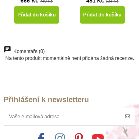
666 Kč
481 Kč
740 Kč
534 Kč
Přidat do košíku
Přidat do košíku
-10%
-10%
Do školy
Do školy
Komentáře (0)
Na tento produkt momentálně není přidána žádná recenze.
Přihlášení k newsletteru
Skladem
Skladem
Toys for life - Třídění
Toys for life - Řazení
medvídků podle
obrázků, objem
velikosti