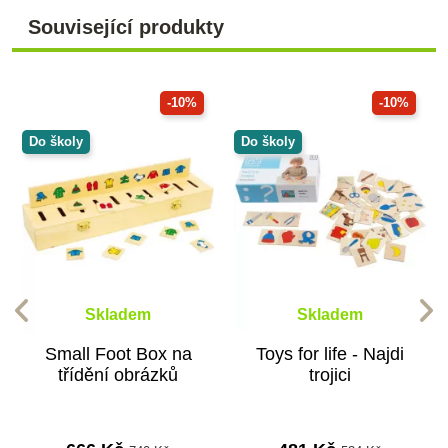
Související produkty
-10%
-10%
Do školy
Do školy
Skladem
Skladem
Small Foot Box na
Toys for life - Najdi
třídění obrázků
trojici