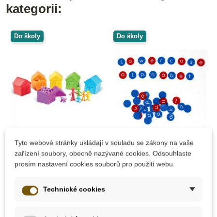
kategorii:
Do školy
Do školy
Skladem
Skladem
Tyto webové stránky ukládají v souladu se zákony na vaše
zařízení soubory, obecně nazývané cookies. Odsouhlaste
Learning Resources
Learning Resources
prosím nastavení cookies souborů pro použití webu.
Třídící domečky
Žetony malá
abeceda, 156 ks
Technické cookies
629 Kč
810 Kč