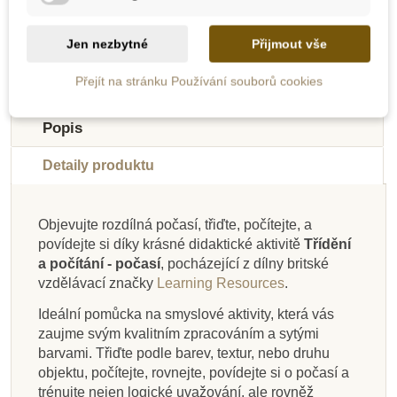
Přidat do košíku
Přidat do košíku
Jen nezbytné
Přijmout vše
-10%
-10%
-10%
-10%
-10%
-10%
-10%
Přejít na stránku Používání souborů cookies
Do školy
Novinka
Do školy
Do školy
Do školy
Do školy
Do školy
Popis
Do školy
Detaily produktu
Objevujte rozdílná počasí, třiďte, počítejte, a
povídejte si díky krásné didaktické aktivitě
Třídění
Skladem
Skladem
Skladem
Skladem
Na dotaz
Skladem
Skladem
Skladem
a počítání - počasí
, pocházející z dílny britské
vzdělávací značky
Learning Resources
.
Small Foot Zvonkový
Toys for life - Stavění
Goki Pexeso zvířata
EDUCO - Měření a
JIRI MODELS Moje
Toys for life - Hra
Toys for life - Hra
PlanToys Sada
hudební kolotoč
a symboly
porovnání
z korálků
první úkoly - Barvy a
figurek - pracovníci
vyprávění příběhů
dokonči obrázek
Ideální pomůcka na smyslové aktivity, která vás
tvary
zaujme svým kvalitním zpracováním a sytými
barvami. Třiďte podle barev, textur, nebo druhu
objektu, počítejte, rovnejte, povídejte si o počasí a
1 805 Kč
1 202 Kč
644 Kč
611 Kč
134 Kč
648 Kč
311 Kč
399 Kč
679 Kč
716 Kč
2 005 Kč
1 336 Kč
346 Kč
149 Kč
720 Kč
trénujte nejen logické uvažování, ale rovněž