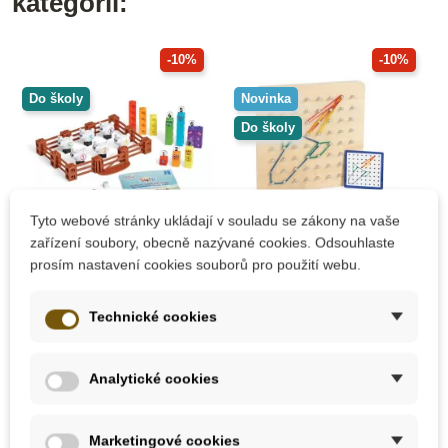
kategorii:
-10%
-10%
Do školy
Novinka
Do školy
Tyto webové stránky ukládají v souladu se zákony na vaše
zařízení soubory, obecně nazývané cookies. Odsouhlaste
prosím nastavení cookies souborů pro použití webu.
Skladem
Skladem
Learning Resources
Small Foot Geoboard
Technické cookies
Aktivity set -
dřevěná destička
Matematická ovčí
farma
Analytické cookies
572 Kč
395 Kč
635 Kč
439 Kč
Marketingové cookies