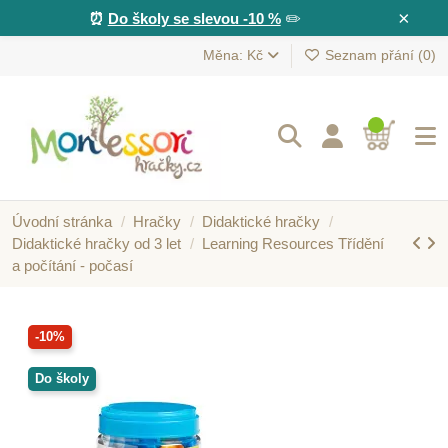
×
⏰
Do školy se slevou -10 %
✏️
Měna: Kč
Seznam přání (
0
)
Úvodní stránka
Hračky
Didaktické hračky
Didaktické hračky od 3 let
Learning Resources Třídění
a počítání - počasí
-10%
Do školy