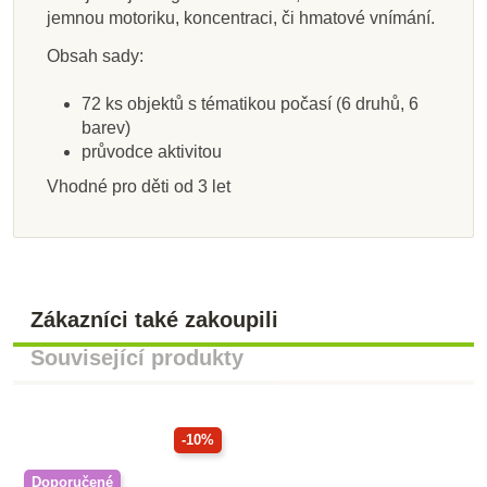
jemnou motoriku, koncentraci, či hmatové vnímání.
Přidat do košíku
Přidat do košíku
Přidat do košíku
Přidat do košíku
Přidat do košíku
Přidat do košíku
Přidat do košíku
Zobrazit detail
Obsah sady:
72 ks objektů s tématikou počasí (6 druhů, 6
barev)
průvodce aktivitou
Vhodné pro děti od 3 let
Zákazníci také zakoupili
Související produkty
-10%
Doporučené