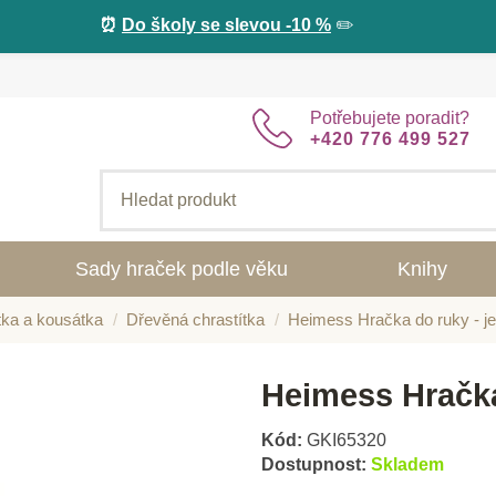
⏰
Do školy se slevou -10 %
✏️
Potřebujete poradit?
+420 776 499 527
Sady hraček podle věku
Knihy
tka a kousátka
Dřevěná chrastítka
Heimess Hračka do ruky - j
Heimess Hračka
Kód:
GKI65320
Dostupnost:
Skladem