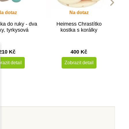
Na dotaz
Na dotaz
ka do ruky - dva
Heimess Chrastítko
ky, tyrkysová
kostka s korálky
210 Kč
400 Kč
razit detail
Zobrazit detail