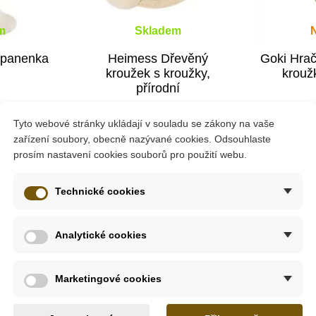
m
Skladem
 panenka
Heimess Dřevěný
Goki Hrač
kroužek s kroužky,
krouž
přírodní
Tyto webové stránky ukládají v souladu se zákony na vaše
č
275 Kč
zařízení soubory, obecně nazývané cookies. Odsouhlaste
ošíku
Přidat do košíku
Zob
prosím nastavení cookies souborů pro použití webu.
Technické cookies
Novinka
Analytické cookies
Marketingové cookies