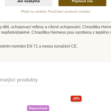
Jen nezbytné
Přijmout vše
Přejít na stránku Používání souborů cookies
 barvami na vodní bázi. Lazurové barvy nechávají viditelnou je
m
Skladem
 dětí, uchopovací reflexy a cílené uchopování. Chrastítka He
nepředvídatelné. Chrastítka Heimess jsou vyrobena z teplého mat
uhové
Heimess Hrkadlo s
Goki Hr
ko
korálky
Ptáče
nostním normám EN 71 a nesou označení CE.
č
393 Kč
ošíku
Přidat do košíku
Zob
isející produkty
-10%
Doporučené