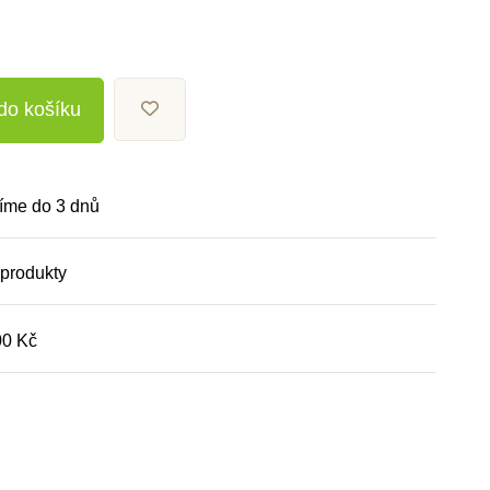
 do košíku
íme do 3 dnů
 produkty
00 Kč