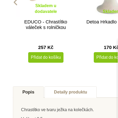
Skladem u
dodavatele
Sklade
EDUCO - Chrastítko
Detoa Hrkadlo
váleček s rolničkou
257 Kč
170 K
Přidat do košíku
Přidat do k
Doporučené
Novinka
Popis
Detaily produktu
Chrastítko ve tvaru ježka na kolečkách.