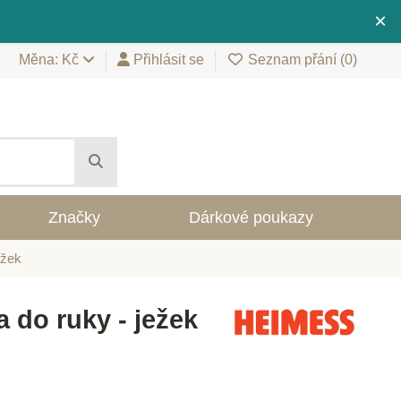
×
Měna: Kč
Přihlásit se
Seznam přání (
0
)
Značky
Dárkové poukazy
ežek
 do ruky - ježek