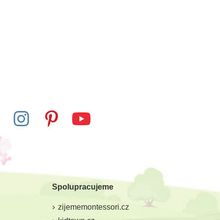
Spolupracujeme
zijememontessori.cz