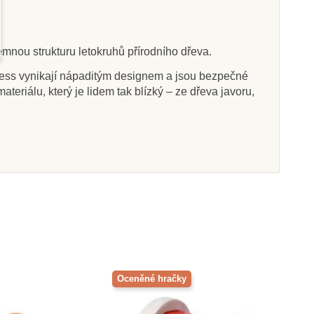
mnou strukturu letokruhů přírodního dřeva.
Na dotaz
Skladem
imess vynikají nápaditým designem a jsou bezpečné
eriálu, který je lidem tak blízký – ze dřeva javoru,
ačka do ruky -
Goki Hračka do ruky -
k s kroužkem
srdce, růžová
320 Kč
304 Kč
razit detail
Přidat do košíku
Oceněné hračky