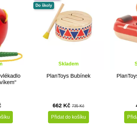
Do školy
m
Skladem
ovlékadlo
PlanToys Bubínek
PlanToy
rvíkem"
č
662 Kč
735 Kč
ošíku
Přidat do košíku
Přid