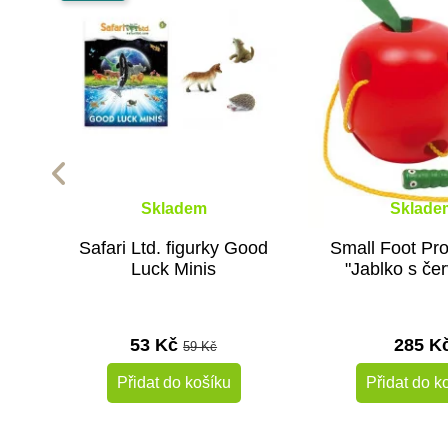
Skladem
Sklade
Safari Ltd. figurky Good
Small Foot Pr
Luck Minis
"Jablko s če
53 Kč
285 K
59 Kč
Přidat do košíku
Přidat do k