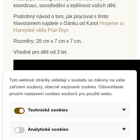
Přidat do košíku
Přidat do košíku
Zobrazit detail
Zobrazit detail
Přidat do košíku
Přidat do košíku
Přidat do košíku
Zobrazit detail
koordinaci, soustředění a trpělivost vašich dětí.
Podrobný návod o tom, jak pracovat s tímto
hlavolamem najdete v článku od Karol
Hrajeme si:
Hanojské věže PlanToys
Rozměry: 28 cm x 7 cm x 7 cm.
Vhodné pro děti od 3 let.
Tyto webové stránky ukládají v souladu se zákony na vaše
zařízení soubory, obecně nazývané cookies. Odsouhlaste
prosím nastavení cookies souborů pro použití webu.
Technické cookies
Analytické cookies