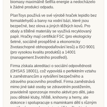
biomasy maximálně šetřila energie a nedocházelo
k žádné produkci odpadu.
PlanToys používá ve své výrobě hraček lepidlo bez
formaldehydů a barvy na vodní bázi, které jsou
bezpečné, bez olova a jiných těžkých kovů. Pro
obaly a tištěné materiály se využívá recyklovaný
papír. Hračky mají certifikát FSC (pro ekologicky
šetrné, sociálně prospěšné a ekonomicky
životaschopné obhospodařování lesů) a ISO 9001
(pro vysokou kvalitu produktů) a 14001
(management životního prostředí).
Firma získala akreditaci o sociální odpovědnosti
(OHSAS 18001), což vypovídá o perfektním vztahu
k zaměstnancům a vytváření bezpečného a
zdravého pracovního prostředí. Firma zaměstnává
mimo jiné také osoby se zdravotním postižením,
pravidelně sponzoruje mnoho aktivit pro děti, jako
jsou dětské kluby, hřiště, knihovny a herny, ale
dokonce i spolupracuje s maminkami dětí s různým