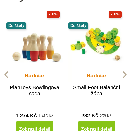
-10%
-10%
Do školy
Do školy
Na dotaz
Na dotaz
PlanToys Bowlingová
Small Foot Balanční
sada
žába
1 274 Kč
232 Kč
1 415 Kč
258 Kč
Zobrazit detail
Zobrazit detail