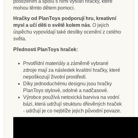
postižením a spolu s nimi vytváří hračky, které
mohou těmto dětem pomoci.
Hračky od PlanToys podporují hru, kreativní
mysl a učí děti o světě kolem nás.
O jejich
úspěchu vypovídají také desítky ocenění z celého
světa.
Přednosti PlanToys hraček:
Prvotřídní materiály a záměrně vybrané
zdroje mají za následek kvalitní hračky, které
nepoškozují životní prostředí.
Díky jednoduchému designu jsou hračky
PlanToys stylové, odolné a nadčasové.
Výrobce používá netoxická barviva na vodní
bázi, která udržují strukturu dřevěných hraček
- udržují je co nejblíže jejich původní povaze.