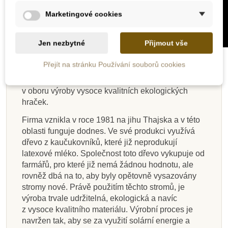
Marketingové cookies
Jen nezbytné
Přijmout vše
PLAN TOYS
Přejít na stránku Používání souborů cookies
Plan Toys je již 40 let úspěšně fungující firma
v oboru výroby vysoce kvalitních ekologických
hraček.
Firma vznikla v roce 1981 na jihu Thajska a v této
oblasti funguje dodnes. Ve své produkci využívá
dřevo z kaučukovníků, které již neprodukují
latexové mléko. Společnost toto dřevo vykupuje od
farmářů, pro které již nemá žádnou hodnotu, ale
rovněž dbá na to, aby byly opětovně vysazovány
stromy nové. Právě použitím těchto stromů, je
výroba trvale udržitelná, ekologická a navíc
z vysoce kvalitního materiálu. Výrobní proces je
navržen tak, aby se za využití solární energie a