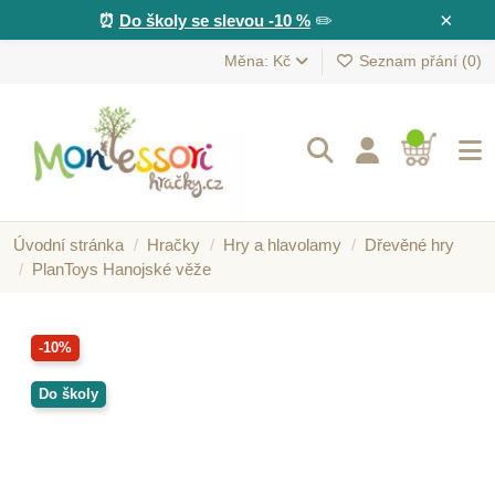
×
⏰
Do školy se slevou -10 %
✏️
Měna: Kč
Seznam přání (
0
)
Úvodní stránka
Hračky
Hry a hlavolamy
Dřevěné hry
PlanToys Hanojské věže
-10%
Do školy