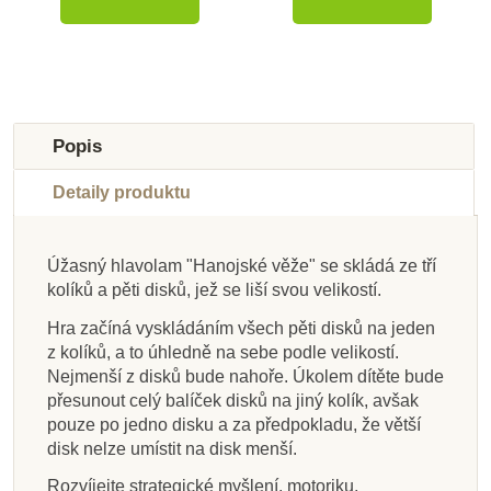
-10%
-10%
-10%
-10%
-10%
-10%
-10%
-10%
Do školy
Novinka
Do školy
Do školy
Do školy
Do školy
Oceněné hračky
Do školy
Popis
Do školy
Do školy
Detaily produktu
Úžasný hlavolam "Hanojské věže" se skládá ze tří
kolíků a pěti disků, jež se liší svou velikostí.
Na dotaz
Na dotaz
Skladem
Skladem
Na dotaz
Skladem
Skladem
Skladem
Hra začíná vyskládáním všech pěti disků na jeden
Goki Hra s mozaikou
Goki Logické pexeso
Goki Dovednostní
Goki Mikádo v
PlanToys Pexeso -
PlanToys Fotbálek
PlanToys Pinball
PlanToys Kroket
z kolíků, a to úhledně na sebe podle velikostí.
dřevěné krabičce, 28
hra – Balanční delfín
- povolání
Zvířátka
Nejmenší z disků bude nahoře. Úkolem dítěte bude
cm
přesunout celý balíček disků na jiný kolík, avšak
pouze po jedno disku a za předpokladu, že větší
disk nelze umístit na disk menší.
177 Kč
869 Kč
369 Kč
563 Kč
2 149 Kč
1 060 Kč
2 149 Kč
536 Kč
197 Kč
965 Kč
410 Kč
626 Kč
595 Kč
2 388 Kč
1 178 Kč
2 388 Kč
Rozvíjejte strategické myšlení, motoriku,