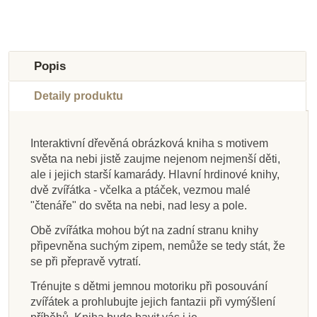
Novinka
Novinka
Popis
Detaily produktu
Interaktivní dřevěná obrázková kniha s motivem
Skladem u
Skladem u
světa na nebi jistě zaujme nejenom nejmenší děti,
dodavatele
Skladem
dodavatele
ale i jejich starší kamarády. Hlavní hrdinové knihy,
dvě zvířátka - včelka a ptáček, vezmou malé
Nienhuis - Moje první
Goki Obrázková
Nienhuis - Moje první
"čtenáře" do světa na nebi, nad lesy a pole.
knížka pro nejmenší -
knížka, zvířátka
knížka, ovoce
slon, dům,
Obě zvířátka mohou být na zadní stranu knihy
lokomotiva
připevněna suchým zipem, nemůže se tedy stát, že
se při přepravě vytratí.
687 Kč
160 Kč
687 Kč
Trénujte s dětmi jemnou motoriku při posouvání
Přidat do košíku
Přidat do košíku
Přidat do košíku
zvířátek a prohlubujte jejich fantazii při vymýšlení