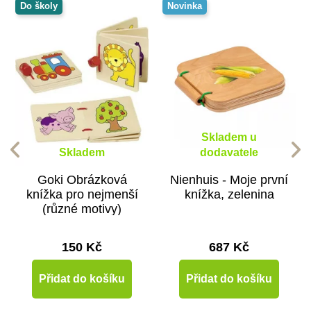
Do školy
Novinka
Skladem u
Skladem
dodavatele
Goki Obrázková
Nienhuis - Moje první
knížka pro nejmenší
knížka, zelenina
(různé motivy)
150 Kč
687 Kč
Přidat do košíku
Přidat do košíku