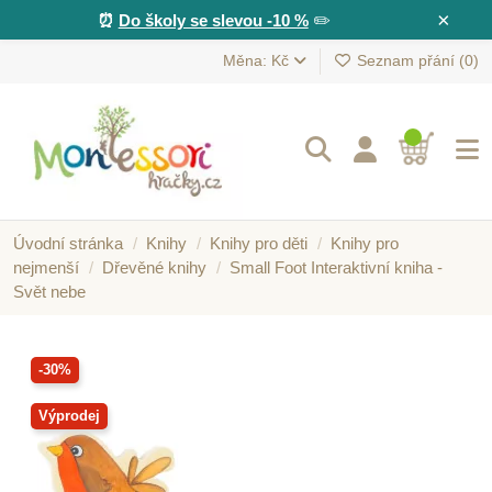
×
⏰
Do školy se slevou -10 %
✏️
Měna: Kč
Seznam přání (
0
)
Úvodní stránka
Knihy
Knihy pro děti
Knihy pro
nejmenší
Dřevěné knihy
Small Foot Interaktivní kniha -
Svět nebe
-30%
Výprodej