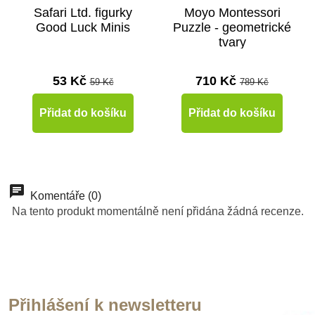
Safari Ltd. figurky
Moyo Montessori
Good Luck Minis
Puzzle - geometrické
tvary
53 Kč
710 Kč
59 Kč
789 Kč
Přidat do košíku
Přidat do košíku
-10%
Doporučené
Komentáře (0)
Na tento produkt momentálně není přidána žádná recenze.
Do školy
Přihlášení k newsletteru
Skladem
Skladem