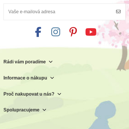
Moyo Montessori
MiniPedie -
Duha
Objevujeme svět!
Ovoce
1 971 Kč
249 Kč
2 190 Kč
Přidat do košíku
Přidat do košíku
Rádi vám poradíme
Informace o nákupu
Proč nakupovat u nás?
Spolupracujeme