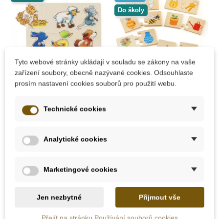
Do školy
Tyto webové stránky ukládají v souladu se zákony na vaše
zařízení soubory, obecně nazývané cookies. Odsouhlaste
Skladem
Skladem
prosím nastavení cookies souborů pro použití webu.
Goki Odkrývací
Bigjigs Toys Puzzle -
Technické cookies
dřevěné puzzle
Co k sobě patří?
zvířátka - rodiče a
děti
Analytické cookies
319 Kč
348 Kč
354 Kč
387 Kč
Přidat do košíku
Přidat do košíku
Marketingové cookies
Jen nezbytné
Přijmout vše
Doporučené
Novinka
-10%
-10%
-30%
Přejít na stránku Používání souborů cookies