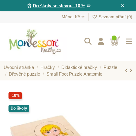
×
⏰
Do školy se slevou -10 %
✏️
Měna: Kč
Seznam přání (
0
)
Úvodní stránka
Hračky
Didaktické hračky
Puzzle
Dřevěné puzzle
Small Foot Puzzle Anatomie
-10%
Do školy