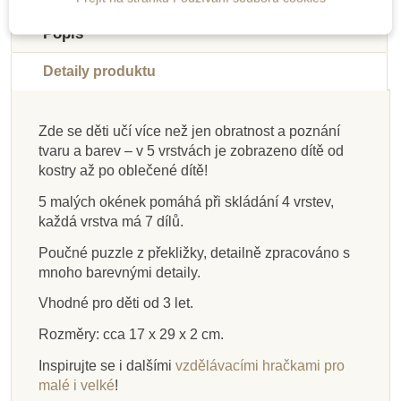
Oceněné hračky
Doporučené
Do školy
Výprodej
Popis
Do školy
Novinka
Detaily produktu
Zde se děti učí více než jen obratnost a poznání
tvaru a barev – v 5 vrstvách je zobrazeno dítě od
Na dotaz
Na dotaz
Skladem
Skladem
Na dotaz
Na dotaz
Skladem
Skladem
kostry až po oblečené dítě!
Goki Stavebnice -
Moyo Montessori
Moyo Montessori
Goki Dřevěný
Goki Dřevěné puzzle
Small Foot Dřevěné
Small Foot Puzzle -
Moyo Montessori
5 malých okének pomáhá při skládání 4 vrstev,
Puzzle - Velký strom
hlavolam – Mozaika
Puzzle - motýl
Pod hladinou
puzzle - lesní zvířata
– Kdo kde bydlí?
Puzzle - žába
Kdo co jí?
každá vrstva má 7 dílů.
Poučné puzzle z překližky, detailně zpracováno s
mnoho barevnými detaily.
1 301 Kč
225 Kč
347 Kč
365 Kč
257 Kč
207 Kč
225 Kč
265 Kč
1 859 Kč
285 Kč
230 Kč
Vhodné pro děti od 3 let.
Přidat do košíku
Přidat do košíku
Zobrazit detail
Zobrazit detail
Přidat do košíku
Přidat do košíku
Zobrazit detail
Zobrazit detail
Rozměry: cca 17 x 29 x 2 cm.
Inspirujte se i dalšími
vzdělávacími hračkami pro
malé i velké
!