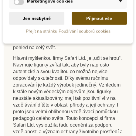
zvířat. V roce 1986 firma podepsala licenční
Marketingové cookies
smlouvu s Carnegie Museum of Natural
History. Tato licence umožnila vyrábět autentické
Jen nezbytné
Přijmout vše
modely dinosaurů ve spolupráci s jejich nejlepšími
paleontology. S postupným rozrůstáním firmy se
Přejít na stránku Používání souborů cookies
začala rozšiřovat i série modelů, které se už
neomezovaly jen na dinosaury, ale nabízely
pohled na celý svět.
Hlavní myšlenkou firmy Safari Ltd. je „učit se hrou“.
Navrhuje figurky zvířat tak, aby byly naprosto
autentické a svou kvalitou co možná nejvíce
odpovídaly skutečnosti. Díky svému ručnímu
zpracování je každý výrobek jedinečný. Vzhledem
k stále novým vědeckým objevům jsou figurky
neustále aktualizovány, mají tak pozitivní vliv na
vzdělávání dítěte v oblasti přírody a její ochrany. I
proto jsou velmi oblíbenou vzdělávací pomůckou
pedagogů celého světa. Touto koncepcí si firma
Safari Ltd. vysloužila řadu ocenění za podporu
vzdělanosti a význam ochrany životního prostředí a