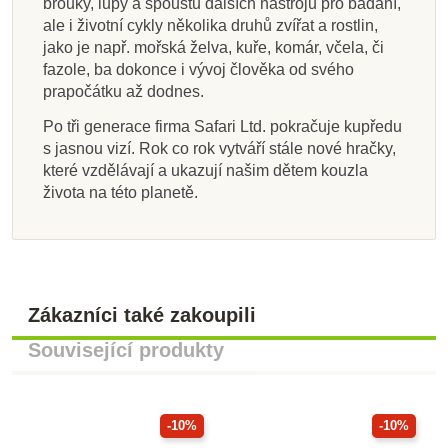
brouky, lupy a spoustu dalších nástrojů pro bádání,
ale i životní cykly několika druhů zvířat a rostlin,
jako je např. mořská želva, kuře, komár, včela, či
fazole, ba dokonce i vývoj člověka od svého
prapočátku až dodnes.
Po tři generace firma Safari Ltd. pokračuje kupředu
s jasnou vizí. Rok co rok vytváří stále nové hračky,
které vzdělávají a ukazují našim dětem kouzla
života na této planetě.
Zákazníci také zakoupili
Související produkty
-10%
-10%