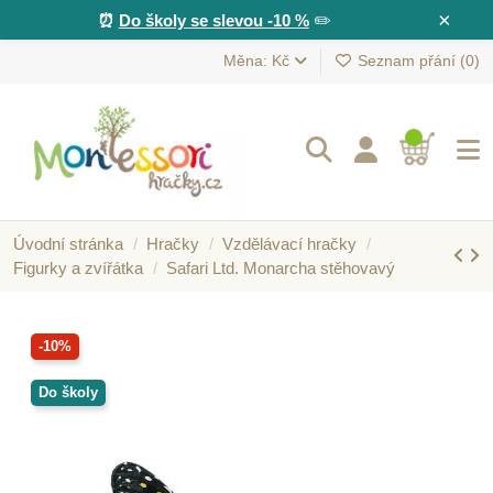
×
⏰
Do školy se slevou -10 %
✏️
Měna: Kč
Seznam přání (
0
)
Úvodní stránka
Hračky
Vzdělávací hračky
Figurky a zvířátka
Safari Ltd. Monarcha stěhovavý
-10%
Do školy