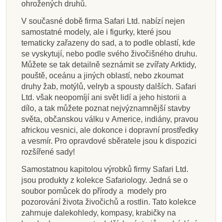
ohrožených druhů.
V současné době firma Safari Ltd. nabízí nejen
samostatné modely, ale i figurky, které jsou
tematicky zařazeny do sad, a to podle oblastí, kde
se vyskytují, nebo podle svého živočišného druhu.
Můžete se tak detailně seznámit se zvířaty Arktidy,
pouště, oceánu a jiných oblastí, nebo zkoumat
druhy žab, motýlů, velryb a spousty dalších. Safari
Ltd. však neopomíjí ani svět lidí a jeho historii a
dílo, a tak můžete poznat nejvýznamnější stavby
světa, občanskou válku v Americe, indiány, pravou
africkou vesnici, ale dokonce i dopravní prostředky
a vesmír. Pro opravdové sběratele jsou k dispozici
rozšířené sady!
Samostatnou kapitolou výrobků firmy Safari Ltd.
jsou produkty z kolekce Safariology. Jedná se o
soubor pomůcek do přírody a modely pro
pozorování života živočichů a rostlin. Tato kolekce
zahrnuje dalekohledy, kompasy, krabičky na