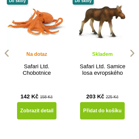
Do školy
Do školy
Na dotaz
Skladem
Safari Ltd.
Safari Ltd. Samice
Chobotnice
losa evropského
142 Kč
203 Kč
158 Kč
225 Kč
Zobrazit detail
Přidat do košíku
-10%
-10%
-10%
-10%
-10%
-10%
-10%
-10%