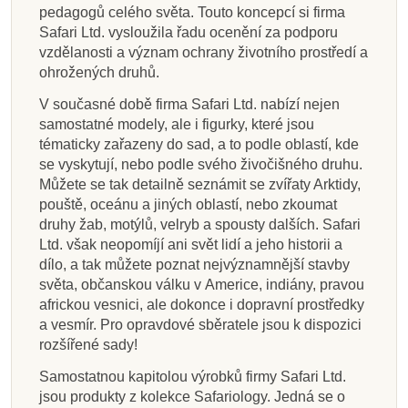
pedagogů celého světa. Touto koncepcí si firma
Safari Ltd. vysloužila řadu ocenění za podporu
vzdělanosti a význam ochrany životního prostředí a
ohrožených druhů.
V současné době firma Safari Ltd. nabízí nejen
samostatné modely, ale i figurky, které jsou
tématicky zařazeny do sad, a to podle oblastí, kde
se vyskytují, nebo podle svého živočišného druhu.
Můžete se tak detailně seznámit se zvířaty Arktidy,
pouště, oceánu a jiných oblastí, nebo zkoumat
druhy žab, motýlů, velryb a spousty dalších. Safari
Ltd. však neopomíjí ani svět lidí a jeho historii a
dílo, a tak můžete poznat nejvýznamnější stavby
světa, občanskou válku v Americe, indiány, pravou
africkou vesnici, ale dokonce i dopravní prostředky
a vesmír. Pro opravdové sběratele jsou k dispozici
rozšířené sady!
Samostatnou kapitolou výrobků firmy Safari Ltd.
jsou produkty z kolekce Safariology. Jedná se o