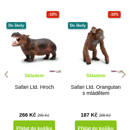
-10%
-10%
Do školy
Do školy
Skladem
Skladem
Safari Ltd. Hroch
Safari Ltd. Orangutan
s mládětem
266 Kč
187 Kč
295 Kč
208 Kč
Přidat do košíku
Přidat do košíku