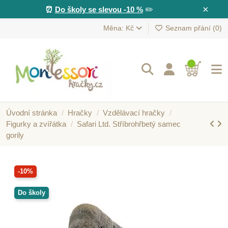
×
⏰
Do školy se slevou -10 %
✏️
Měna: Kč
Seznam přání (
0
)
Úvodní stránka
Hračky
Vzdělávací hračky
Figurky a zvířátka
Safari Ltd. Stříbrohřbetý samec
gorily
-10%
Do školy