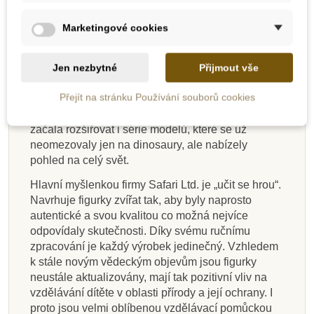
Přidat do košíku
Přidat do košíku
Přidat do košíku
Zobrazit detail
Přidat do košíku
Přidat do košíku
Přidat do košíku
Zobrazit detail
Safari Ltd. je americká firma zaměřená na výrobu
ekologických hraček. Na jejím počátku v roce 1982
Marketingové cookies
byla dětská karetní hra na téma ohrožené druhy
zvířat. V roce 1986 firma podepsala licenční
Jen nezbytné
Přijmout vše
smlouvu s Carnegie Museum of Natural
History. Tato licence umožnila vyrábět autentické
Přejít na stránku Používání souborů cookies
modely dinosaurů ve spolupráci s jejich nejlepšími
paleontology. S postupným rozrůstáním firmy se
začala rozšiřovat i série modelů, které se už
neomezovaly jen na dinosaury, ale nabízely
pohled na celý svět.
Hlavní myšlenkou firmy Safari Ltd. je „učit se hrou“.
Navrhuje figurky zvířat tak, aby byly naprosto
autentické a svou kvalitou co možná nejvíce
odpovídaly skutečnosti. Díky svému ručnímu
zpracování je každý výrobek jedinečný. Vzhledem
k stále novým vědeckým objevům jsou figurky
neustále aktualizovány, mají tak pozitivní vliv na
vzdělávání dítěte v oblasti přírody a její ochrany. I
proto jsou velmi oblíbenou vzdělávací pomůckou