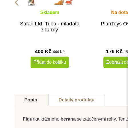
Skladem
Na dota
Safari Ltd. Tuba - mláďata
PlanToys O
z farmy
400 Kč
176 Kč
444 Kč
19
Přidat do košíku
Zobrazit de
-10%
Do školy
Do školy
Popis
Detaily produktu
Figurka
krásného
berana
se zatočenými rohy. Tent