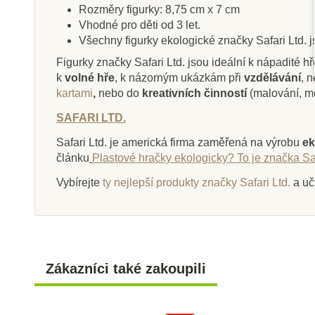
Rozměry figurky: 8,75 cm x 7 cm
Vhodné pro děti od 3 let.
Všechny figurky ekologické značky Safari Ltd. 
Figurky značky Safari Ltd. jsou ideální k nápadité hř
Skladem
Sklade
k
volné hře
, k názorným ukázkám při
vzdělávání
, 
kartami
,
nebo do
kreativních činností
(malování, m
Safari Ltd. Tuba - Koně
Safari Ltd. K
SAFARI LTD.
Safari Ltd. je americká firma zaměřená na výrobu
ek
článku
Plastové hračky ekologicky? To je značka Saf
400 Kč
287 Kč
444 Kč
31
Vybírejte
ty nejlepší produkty značky Safari Ltd.
a uč
Přidat do košíku
Přidat do k
Zákazníci také zakoupili