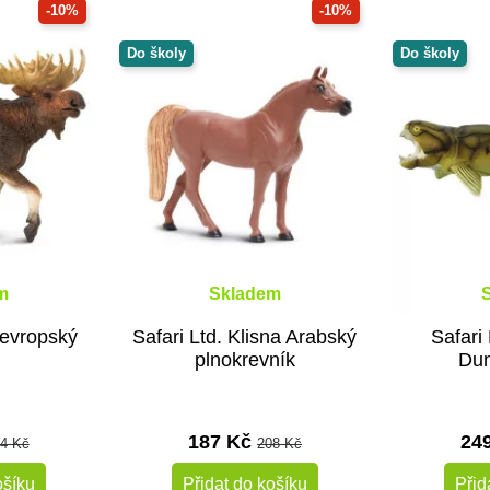
-10%
-10%
Do školy
Do školy
m
Skladem
 evropský
Safari Ltd. Klisna Arabský
Safari 
plnokrevník
Dun
187 Kč
24
4 Kč
208 Kč
ošíku
Přidat do košíku
Přid