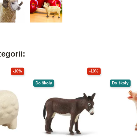
egorii:
-10%
-10%
Do školy
Do školy