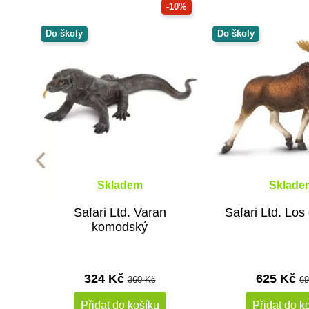
-10%
Do školy
Do školy
Skladem
Sklade
Safari Ltd. Varan
Safari Ltd. Los
komodský
324 Kč
625 Kč
360 Kč
69
Přidat do košíku
Přidat do k