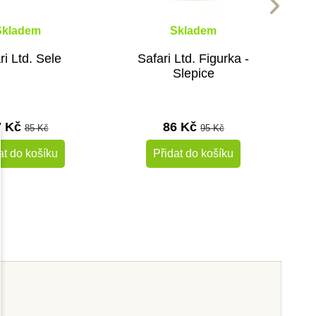
Skladem
Skladem
ri Ltd. Sele
Safari Ltd. Figurka -
Slepice
7 Kč
86 Kč
85 Kč
95 Kč
at do košíku
Přidat do košíku
-10%
-10%
Do školy