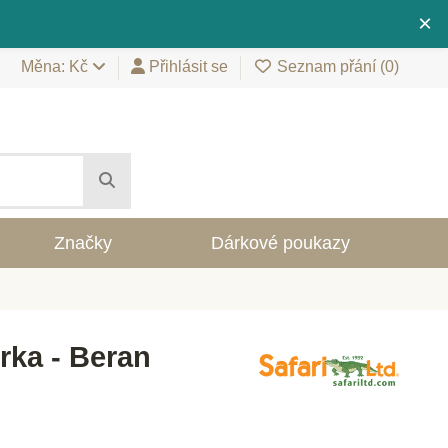
×
Měna: Kč
Přihlásit se
Seznam přání (
0
)
Značky
Dárkové poukazy
urka - Beran