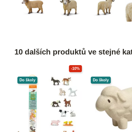
10 dalších produktů ve stejné kat
-10%
Do školy
Do školy