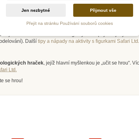
Jen nezbytné
Přijmout vše
jsou
ručně zpracované
,
netoxické, neobsahují škodlivé olovo,
Přejít na stránku Používání souborů cookies
e jak pro jednotlivce, tak i skupiny, a pomáhají tak dětem hrát s
m
Skladem
nebo jako součást
sběratelství
. Figurky lze zapojit do jakýchkoli
odelování).
Další
tipy a nápady na aktivity s figurkami Safari Ltd
achňátko
Safari Ltd. Figurka -
Safari 
Prasnice
ologických hraček
, jejíž hlavní myšlenkou je „učit se hrou“. V
ari Ltd.
100 Kč
40
9 Kč
111 Kč
te se hrou!
ošíku
Přidat do košíku
Přid