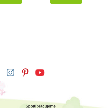
-10%
-10%
Do školy
Skladem
Skladem
Ltd. Figurka -
Safari Ltd. Figurka - Jelen
Slepice
lesní
Spolupracujeme