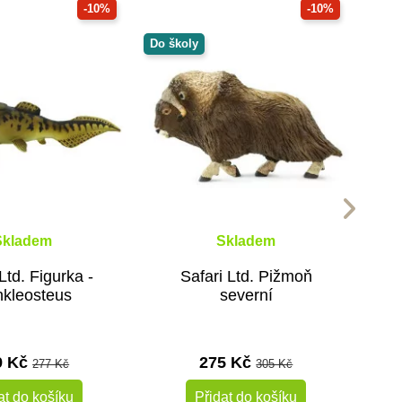
-10%
-10%
Do školy
Skladem
Skladem
Ltd. Figurka -
Safari Ltd. Pižmoň
kleosteus
severní
9 Kč
275 Kč
277 Kč
305 Kč
at do košíku
Přidat do košíku