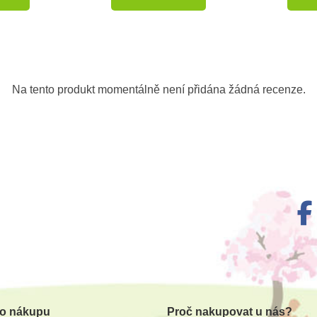
-10%
-10%
Do školy
Do školy
Na tento produkt momentálně není přidána žádná recenze.
m
Skladem
hřestýš
Safari Ltd. Figurka -
Safari 
ový
Kronosaurus
 o nákupu
Proč nakupovat u nás?