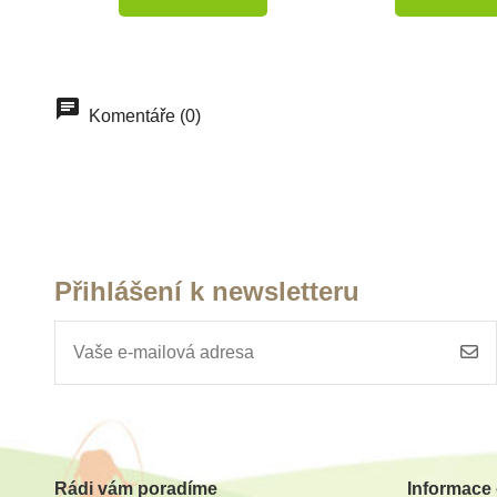
-10%
Do školy
Do školy
Komentáře (0)
Přihlášení k newsletteru
Skladem
Sklade
Safari Ltd. Figurka - Želva
Safari Ltd. C
nádherná
diamant
Rádi vám poradíme
Informace