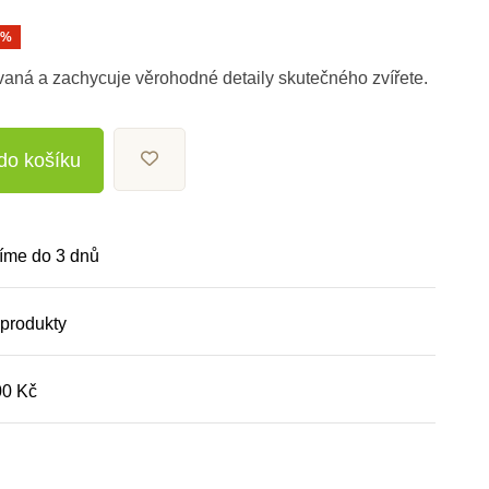
0%
vaná a zachycuje věrohodné detaily skutečného zvířete.
 do košíku
íme do 3 dnů
 produkty
00 Kč