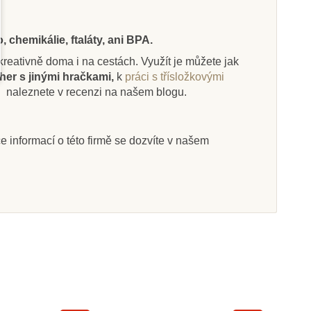
 chemikálie, ftaláty, ani BPA.
i kreativně doma i na cestách. Využít je můžete jak
Skladem
Skladem
her s jinými hračkami,
k
práci s třísložkovými
.
naleznete v recenzi na našem blogu.
Ltd. Tuba - Na
Safari Ltd. Život na farmě
statku
íce informací o této firmě se dozvíte v našem
0 Kč
1 049 Kč
444 Kč
1 166 Kč
at do košíku
Přidat do košíku