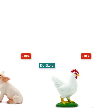
-10%
-10%
Do školy