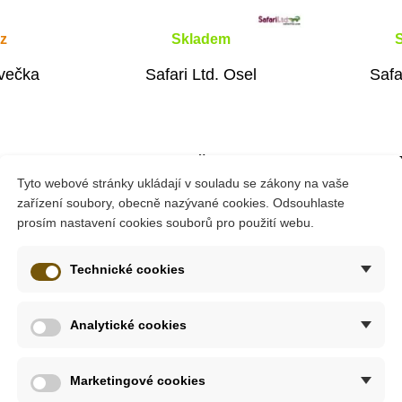
z
Skladem
večka
Safari Ltd. Osel
Safa
162 Kč
7
5 Kč
180 Kč
Tyto webové stránky ukládají v souladu se zákony na vaše
tail
Přidat do košíku
Přid
zařízení soubory, obecně nazývané cookies. Odsouhlaste
prosím nastavení cookies souborů pro použití webu.
-10%
-10%
Technické cookies
Do školy
Do školy
Analytické cookies
o beran žije převážně v Kouřových horách Severní Ameriky.
Marketingové cookies