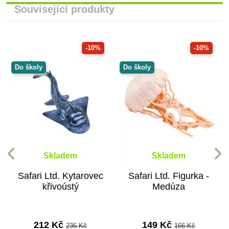
Související produkty
-10%
-10%
Do školy
Do školy
Skladem
Skladem
Safari Ltd. Kytarovec
Safari Ltd. Figurka -
křivoústý
Medúza
212 Kč
149 Kč
236 Kč
166 Kč