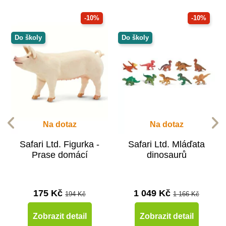
-10%
-10%
Do školy
Do školy
Na dotaz
Na dotaz
Safari Ltd. Figurka -
Safari Ltd. Mláďata
Prase domácí
dinosaurů
175 Kč
1 049 Kč
194 Kč
1 166 Kč
Zobrazit detail
Zobrazit detail