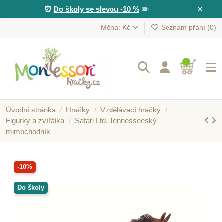
×
⏰
Do školy se slevou -10 %
✏️
Měna: Kč
Seznam přání (
0
)
Úvodní stránka
Hračky
Vzdělávací hračky
Figurky a zvířátka
Safari Ltd. Tennesseeský
mimochodník
-10%
Do školy