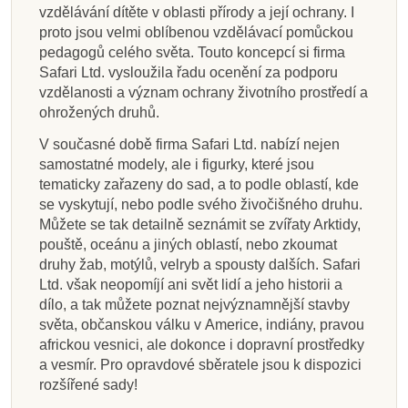
vzdělávání dítěte v oblasti přírody a její ochrany. I
proto jsou velmi oblíbenou vzdělávací pomůckou
pedagogů celého světa. Touto koncepcí si firma
Safari Ltd. vysloužila řadu ocenění za podporu
vzdělanosti a význam ochrany životního prostředí a
ohrožených druhů.
V současné době firma Safari Ltd. nabízí nejen
samostatné modely, ale i figurky, které jsou
tematicky zařazeny do sad, a to podle oblastí, kde
se vyskytují, nebo podle svého živočišného druhu.
Můžete se tak detailně seznámit se zvířaty Arktidy,
pouště, oceánu a jiných oblastí, nebo zkoumat
druhy žab, motýlů, velryb a spousty dalších. Safari
Ltd. však neopomíjí ani svět lidí a jeho historii a
dílo, a tak můžete poznat nejvýznamnější stavby
světa, občanskou válku v Americe, indiány, pravou
africkou vesnici, ale dokonce i dopravní prostředky
a vesmír. Pro opravdové sběratele jsou k dispozici
rozšířené sady!