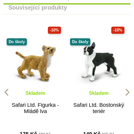
Související produkty
-10%
-10%
Do školy
Do školy
Skladem
Skladem
Safari Ltd. Figurka -
Safari Ltd. Bostonský
Mládě lva
teriér
175 Kč
149 Kč