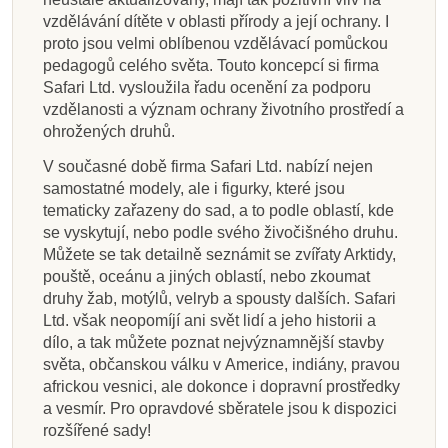
vzdělávání dítěte v oblasti přírody a její ochrany. I
proto jsou velmi oblíbenou vzdělávací pomůckou
pedagogů celého světa. Touto koncepcí si firma
Safari Ltd. vysloužila řadu ocenění za podporu
vzdělanosti a význam ochrany životního prostředí a
ohrožených druhů.
V současné době firma Safari Ltd. nabízí nejen
samostatné modely, ale i figurky, které jsou
tematicky zařazeny do sad, a to podle oblastí, kde
se vyskytují, nebo podle svého živočišného druhu.
Můžete se tak detailně seznámit se zvířaty Arktidy,
pouště, oceánu a jiných oblastí, nebo zkoumat
druhy žab, motýlů, velryb a spousty dalších. Safari
Ltd. však neopomíjí ani svět lidí a jeho historii a
dílo, a tak můžete poznat nejvýznamnější stavby
světa, občanskou válku v Americe, indiány, pravou
africkou vesnici, ale dokonce i dopravní prostředky
a vesmír. Pro opravdové sběratele jsou k dispozici
rozšířené sady!