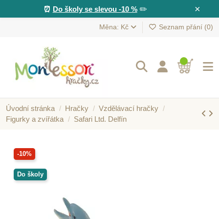
×
⏰
Do školy se slevou -10 %
✏️
Měna: Kč
Seznam přání (
0
)
Úvodní stránka
Hračky
Vzdělávací hračky
Figurky a zvířátka
Safari Ltd. Delfín
-10%
Do školy