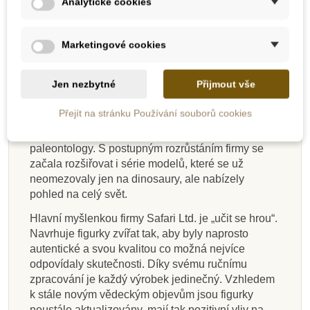
Analytické cookies
Safari Ltd.
Safari Ltd. je americká firma zaměřená na výrobu
Marketingové cookies
ekologických hraček. Na jejím počátku v roce 1982
byla dětská karetní hra na téma ohrožené druhy
Jen nezbytné
Přijmout vše
zvířat. V roce 1986 firma podepsala licenční
smlouvu s Carnegie Museum of Natural
Přejít na stránku Používání souborů cookies
History. Tato licence umožnila vyrábět autentické
modely dinosaurů ve spolupráci s jejich nejlepšími
paleontology. S postupným rozrůstáním firmy se
začala rozšiřovat i série modelů, které se už
neomezovaly jen na dinosaury, ale nabízely
pohled na celý svět.
Hlavní myšlenkou firmy Safari Ltd. je „učit se hrou“.
Navrhuje figurky zvířat tak, aby byly naprosto
autentické a svou kvalitou co možná nejvíce
odpovídaly skutečnosti. Díky svému ručnímu
zpracování je každý výrobek jedinečný. Vzhledem
k stále novým vědeckým objevům jsou figurky
neustále aktualizovány, mají tak pozitivní vliv na