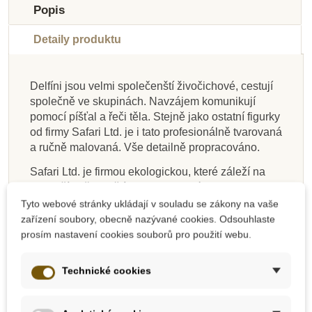
Popis
Detaily produktu
Delfíni jsou velmi společenští živočichové, cestují
společně ve skupinách. Navzájem komunikují
Na dotaz
Na dotaz
Skladem
Skladem
Na dotaz
Skladem
Skladem
Skladem
pomocí píšťal a řeči těla. Stejně jako ostatní figurky
od firmy Safari Ltd. je i tato profesionálně tvarovaná
Safari Ltd. Figurka -
Safari Ltd. Figurka -
Safari Ltd. Tuba -
PlanToys Delfín
Safari Ltd. Figurka -
Safari Ltd.
Safari Ltd.
Safari Ltd.
a ručně malovaná. Vše detailně propracováno.
Dětský koutek v Zoo
Klokan (Wallaby)
Jaguar
Designerská Tuba -
Designerská Tuba -
Varan komodský
Holštýnské tele
Britská armáda
Draci 1
Safari Ltd. je firmou ekologickou, které záleží na
bezpečí našich dětí a planety. Také proto jsou
všechny výrobky bez ftalátů a jsou velmi důkladně
Tyto webové stránky ukládají v souladu se zákony na vaše
132 Kč
176 Kč
574 Kč
400 Kč
224 Kč
427 Kč
427 Kč
107 Kč
147 Kč
195 Kč
638 Kč
444 Kč
249 Kč
474 Kč
474 Kč
119 Kč
testovány.
zařízení soubory, obecně nazývané cookies. Odsouhlaste
prosím nastavení cookies souborů pro použití webu.
Přidat do košíku
Přidat do košíku
Zobrazit detail
Zobrazit detail
Přidat do košíku
Přidat do košíku
Přidat do košíku
Zobrazit detail
Rozměry: 12,5 cm x 4,5 cm x 4,5 cm
Vhodné pro děti od 3 let.
Technické cookies
O delfínech se také můžete dočíst na blogu firmy
Safari Ltd.
zde
(text v aj).