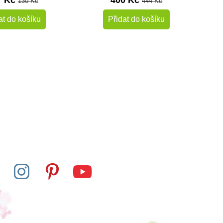
7 Kč
400 Kč
130 Kč
444 Kč
at do košíku
Přidat do košíku
-10%
-10%
Do školy
Skladem
Skladem
 Ltd. Velryba
Safari Ltd. Figurka - Ara
grónská
zelenokřídlý