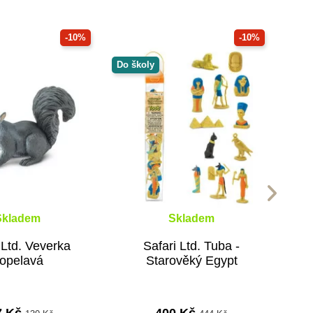
-10%
-10%
Do školy
Skladem
Skladem
 Ltd. Veverka
Safari Ltd. Tuba -
opelavá
Starověký Egypt