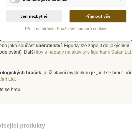
e nosorožci srstnatí blížili dnešním slonům. Délka jejich těla 
Jen nezbytné
Přijmout vše
z
Skladem
Přejít na stránku Používání souborů cookies
jsou
ručně zpracované
,
netoxické, neobsahují škodlivé olovo,
e jak pro jednotlivce, tak i skupiny, a pomáhají tak dětem hrát s
igurka -
Safari Ltd. Ovečka
Plan
nebo jako součást
sběratelství
. Figurky lze zapojit do jakýchkoli
fornská
odelování).
Další
tipy a nápady na aktivity s figurkami Safari Ltd
107 Kč
17
8 Kč
119 Kč
ologických hraček
, jejíž hlavní myšlenkou je „učit se hrou“. V
ari Ltd.
tail
Přidat do košíku
Přid
te se hrou!
isející produkty