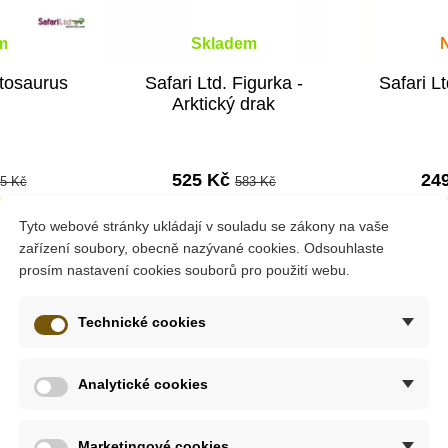
m
Skladem
atosaurus
Safari Ltd. Figurka -
Safari Lt
Arktický drak
525 Kč
24
5 Kč
583 Kč
ošíku
Přidat do košíku
Zob
Tyto webové stránky ukládají v souladu se zákony na vaše
zařízení soubory, obecně nazývané cookies. Odsouhlaste
prosím nastavení cookies souborů pro použití webu.
-10%
-10%
Technické cookies
Do školy
Do školy
Analytické cookies
avce, připomínajícího
dnešního nosorožce. Avšak na rozdíl od no
 doby ledové. Na zádech měl nosorožec srstnatý výrazný hrbol
Marketingové cookies