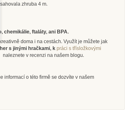
dosahovala zhruba 4 m.
Skladem
Skladem
 chemikálie, ftaláty, ani BPA.
i kreativně doma i na cestách. Využít je můžete jak
Toys Delfín
Safari Ltd. Poušť - Good
her s jinými hračkami, k
práci s třísložkovými
Luck Minis Funpack
.
naleznete v recenzi na našem blogu.
6 Kč
187 Kč
195 Kč
208 Kč
íce informací o této firmě se dozvíte v našem
at do košíku
Přidat do košíku