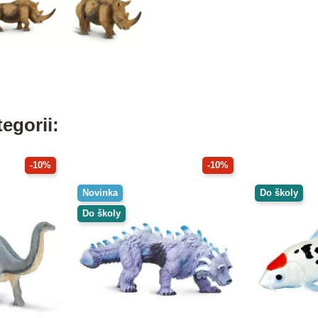
egorii:
-10%
-10%
Novinka
Do školy
Do školy