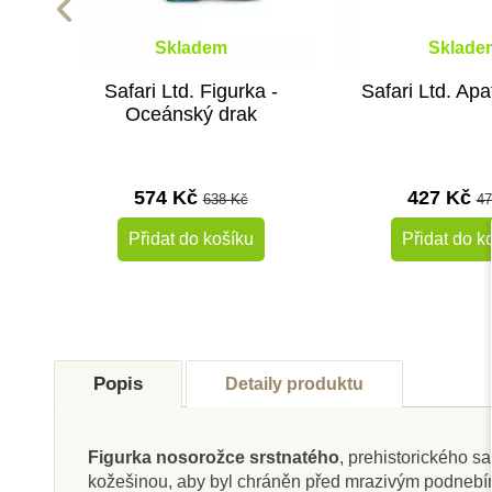
Skladem
Sklade
Safari Ltd. Figurka -
Safari Ltd. Ap
Oceánský drak
574 Kč
427 Kč
638 Kč
47
Přidat do košíku
Přidat do k
-10%
Do školy
Do školy
Popis
Detaily produktu
Figurka nosorožce srstnatého
, prehistorického s
kožešinou, aby byl chráněn před mrazivým podnebím