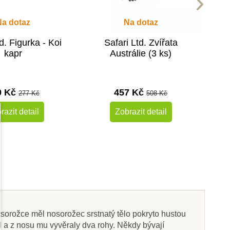
Na dotaz
Na dotaz
d. Figurka - Koi
Safari Ltd. Zvířata
kapr
Austrálie (3 ks)
9 Kč
457 Kč
277 Kč
508 Kč
razit detail
Zobrazit detail
-10%
-10%
Do školy
sorožce měl nosorožec srstnatý tělo pokryto hustou
 a z nosu mu vyvěraly dva rohy. Někdy bývají