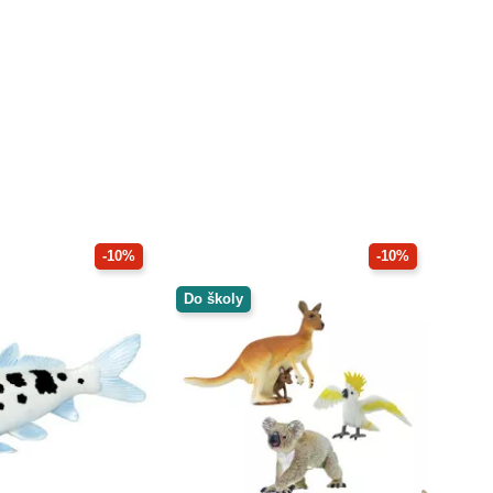
-10%
-10%
Do školy