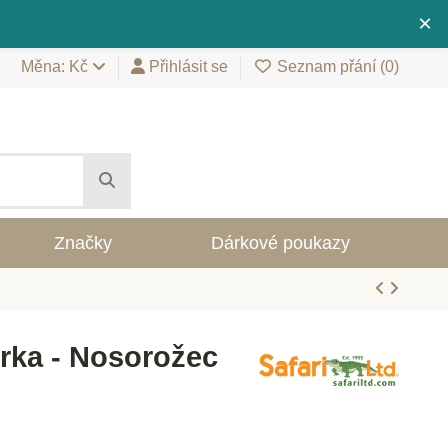
×
Měna: Kč
Přihlásit se
Seznam přání (
0
)
Značky
Dárkové poukazy
urka - Nosorožec