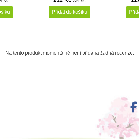
212 Kč
11
4 Kč
236 Kč
ošíku
Přidat do košíku
Přid
-10%
-10%
Do školy
Do školy
Na tento produkt momentálně není přidána žádná recenze.
m
Skladem
igurka -
Safari Ltd. Kachna
Safari
rovský