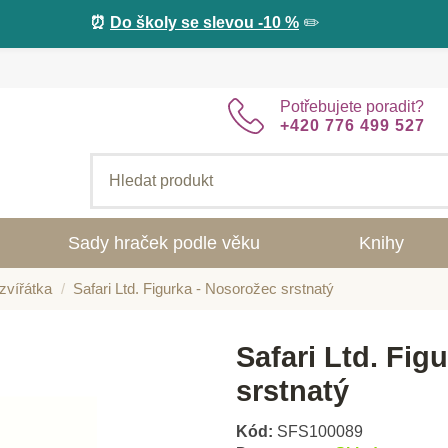
⏰
Do školy se slevou -10 %
✏️
Potřebujete poradit?
+420 776 499 527
Sady hraček podle věku
Knihy
zvířátka
Safari Ltd. Figurka - Nosorožec srstnatý
Safari Ltd. Fig
srstnatý
Kód:
SFS100089