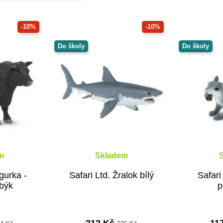
-10%
-10%
Do školy
Do školy
m
Skladem
igurka -
Safari Ltd. Žralok bílý
Safari
býk
p