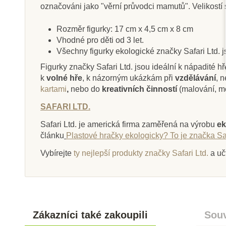
označováni jako "věrní průvodci mamutů". Velikostí s
Rozměr figurky: 17 cm x 4,5 cm x 8 cm
Vhodné pro děti od 3 let.
Skladem
Na dota
Všechny figurky ekologické značky Safari Ltd. 
Figurky značky Safari Ltd. jsou ideální k nápadité hř
Safari Ltd. Ve vodě
Safari Ltd. F
k
volné hře
, k názorným ukázkám při
vzdělávání
, 
Sviňucha kali
kartami
,
nebo do
kreativních činností
(malování, m
SAFARI LTD.
1 049 Kč
142 Kč
1 166 Kč
15
Safari Ltd. je americká firma zaměřená na výrobu
ek
článku
Plastové hračky ekologicky? To je značka Saf
Přidat do košíku
Zobrazit de
Vybírejte
ty nejlepší produkty značky Safari Ltd.
a uč
Zákazníci také zakoupili
Souv