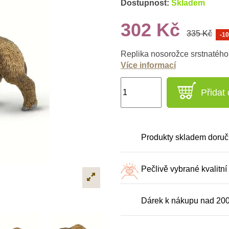
Dostupnost:
Skladem
302 Kč
335 Kč
-1
Replika nosorožce srstnatého 
Více informací
Přidat
Produkty skladem doruč
Pečlivě vybrané kvalitní
Dárek k nákupu nad 20