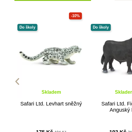
-10%
Do školy
Do školy
Skladem
Sklade
Safari Ltd. Levhart sněžný
Safari Ltd. F
Anguský 