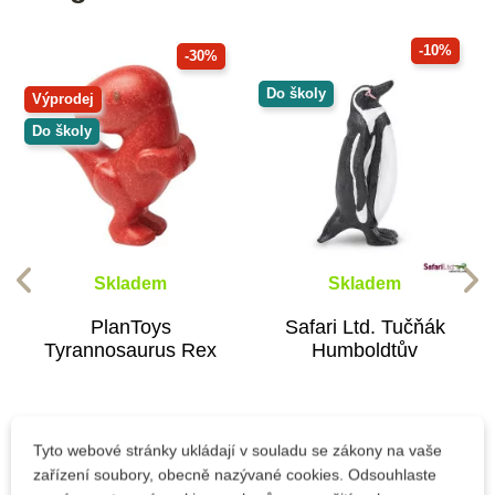
-10%
-30%
Do školy
Výprodej
Do školy
Skladem
Skladem
PlanToys
Safari Ltd. Tučňák
Tyrannosaurus Rex
Humboldtův
150 Kč
158 Kč
214 Kč
175 Kč
Tyto webové stránky ukládají v souladu se zákony na vaše
zařízení soubory, obecně nazývané cookies. Odsouhlaste
Přidat do košíku
Přidat do košíku