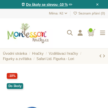
×
⏰
Do školy se slevou -10 %
✏️
Měna: Kč
Seznam přání (
0
)
Úvodní stránka
Hračky
Vzdělávací hračky
Figurky a zvířátka
Safari Ltd. Figurka - Lori
-10%
Do školy