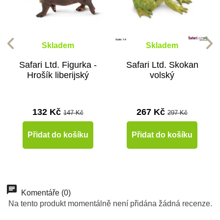
Skladem
Skladem
Safari Ltd. Figurka -
Safari Ltd. Skokan
Hrošík liberijský
volský
132 Kč
267 Kč
147 Kč
297 Kč
Přidat do košíku
Přidat do košíku
-10%
-10%
-10%
-10%
-10%
-10%
-10%
-10%
Do školy
Do školy
Do školy
Do školy
Do školy
Do školy
Do školy
Do školy
Komentáře (0)
Na tento produkt momentálně není přidána žádná recenze.