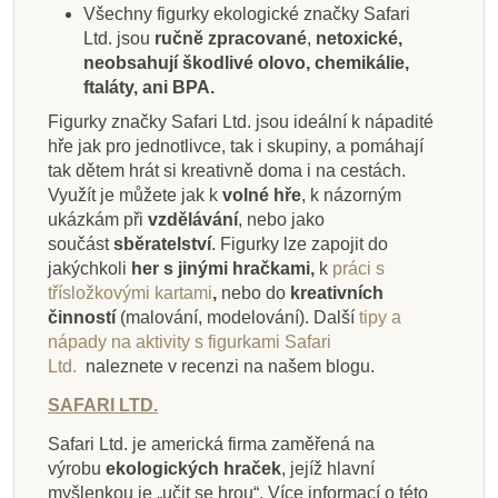
Přidat do košíku
Přidat do košíku
Zobrazit detail
Zobrazit detail
Přidat do košíku
Přidat do košíku
Přidat do košíku
Zobrazit detail
Všechny figurky ekologické značky Safari
Ltd. jsou
ručně zpracované
,
netoxické,
neobsahují škodlivé olovo, chemikálie,
ftaláty, ani BPA.
Figurky značky Safari Ltd. jsou ideální k nápadité
hře jak pro jednotlivce, tak i skupiny, a pomáhají
tak dětem hrát si kreativně doma i na cestách.
Využít je můžete jak k
volné hře
, k názorným
ukázkám při
vzdělávání
, nebo jako
součást
sběratelství
. Figurky lze zapojit do
jakýchkoli
her s jinými hračkami,
k
práci s
třísložkovými kartami
,
nebo do
kreativních
činností
(malování, modelování).
Další
tipy a
nápady na aktivity s figurkami Safari
Ltd.
naleznete v recenzi na našem blogu.
SAFARI LTD.
Safari Ltd. je americká firma zaměřená na
výrobu
ekologických hraček
, jejíž hlavní
myšlenkou je „učit se hrou“. Více informací o této