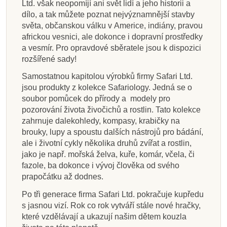
Ltd. však neopomíjí ani svět lidí a jeho historii a
dílo, a tak můžete poznat nejvýznamnější stavby
světa, občanskou válku v Americe, indiány, pravou
africkou vesnici, ale dokonce i dopravní prostředky
a vesmír. Pro opravdové sběratele jsou k dispozici
rozšířené sady!
Samostatnou kapitolou výrobků firmy Safari Ltd.
jsou produkty z kolekce Safariology. Jedná se o
soubor pomůcek do přírody a modely pro
pozorování života živočichů a rostlin. Tato kolekce
zahrnuje dalekohledy, kompasy, krabičky na
brouky, lupy a spoustu dalších nástrojů pro bádání,
ale i životní cykly několika druhů zvířat a rostlin,
jako je např. mořská želva, kuře, komár, včela, či
fazole, ba dokonce i vývoj člověka od svého
prapočátku až dodnes.
Po tři generace firma Safari Ltd. pokračuje kupředu
s jasnou vizí. Rok co rok vytváří stále nové hračky,
které vzdělávají a ukazují našim dětem kouzla