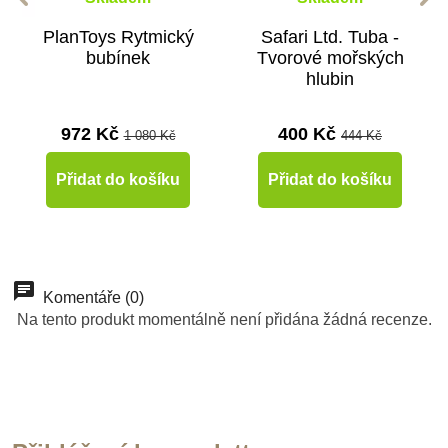
PlanToys Rytmický
Safari Ltd. Tuba -
bubínek
Tvorové mořských
hlubin
972 Kč
400 Kč
1 080 Kč
444 Kč
Přidat do košíku
Přidat do košíku
-10%
-10%
-10%
-10%
-10%
-10%
-10%
-10%
Do školy
Doporučené
Do školy
Do školy
Do školy
Doporučené
Do školy
Doporučené
Komentáře (0)
Na tento produkt momentálně není přidána žádná recenze.
Do školy
Do školy
Do školy