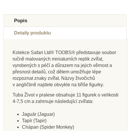
-10%
-10%
-10%
-10%
-10%
-10%
-10%
-10%
Do školy
Do školy
Do školy
Do školy
Do školy
Do školy
Do školy
Do školy
Popis
Detaily produktu
Kolekce Safari Ltd® TOOBS® představuje soubor
ručně malovaných miniaturních replik zvířat,
Skladem
Skladem
Skladem
Skladem
Na dotaz
Skladem
Skladem
Skladem
vyrobených s péčí a důrazem na jejich věrnost a
přesnost detailů, což dětem umožňuje lépe
Safari Ltd. Divočina -
Safari Ltd. Tuba - Na
Safari Ltd. Tuba -
Safari Ltd. Tuba -
Safari Ltd. Zvířata ze
Safari Ltd. Statek (5
Safari Ltd. Žraloci
Safari Ltd. Tuba -
rozpoznat znaky zvířat. Názvy živočichů
Good Luck Minis
Starověký Egypt
Stavby světa
silnici
ZOO (5 ks)
Pacifik
ks)
v angličtině najdete obvykle na břiše figurky.
Funpack
Tuba Život v pralese obsahuje 11 figurek o velikosti
4-7,5 cm a zahrnuje následující zvířata:
400 Kč
400 Kč
400 Kč
187 Kč
1 049 Kč
1 250 Kč
692 Kč
400 Kč
444 Kč
444 Kč
444 Kč
208 Kč
769 Kč
444 Kč
1 166 Kč
1 389 Kč
Jaguár (Jaguar)
Přidat do košíku
Přidat do košíku
Přidat do košíku
Přidat do košíku
Přidat do košíku
Přidat do košíku
Přidat do košíku
Zobrazit detail
Tapír (Tapir)
Chápan (Spider Monkey)