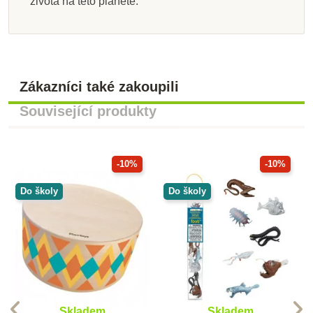
života na této planetě.
Zákazníci také zakoupili
Související produkty
-10%
-10%
Do školy
Do školy
Skladem
Skladem