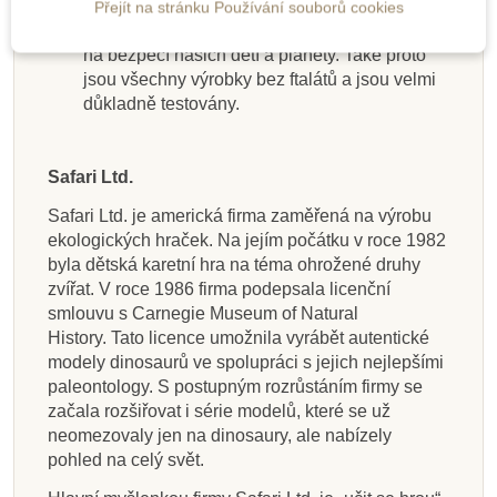
opět uklidit.
Přejít na stránku Používání souborů cookies
Safari Ltd. je firmou ekologickou, které záleží
na bezpečí našich dětí a planety. Také proto
jsou všechny výrobky bez ftalátů a jsou velmi
důkladně testovány.
Safari Ltd.
Safari Ltd. je americká firma zaměřená na výrobu
ekologických hraček. Na jejím počátku v roce 1982
byla dětská karetní hra na téma ohrožené druhy
zvířat. V roce 1986 firma podepsala licenční
smlouvu s Carnegie Museum of Natural
History. Tato licence umožnila vyrábět autentické
modely dinosaurů ve spolupráci s jejich nejlepšími
paleontology. S postupným rozrůstáním firmy se
začala rozšiřovat i série modelů, které se už
neomezovaly jen na dinosaury, ale nabízely
pohled na celý svět.