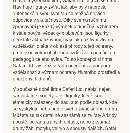
Hlavní myšlenkou firmy Safari Ltd. je „učit se hrou“.
Navrhuje figurky zvířat tak, aby byly naprosto
autentické a svou kvalitou co možná nejvíce
odpovídaly skutečnosti. Díky svému ručnímu
zpracování je každý výrobek jedinečný. Vzhledem
k stále novým vědeckým objevům jsou figurky
neustále aktualizovány, mají tak pozitivní vliv na
vzdělávání dítěte v oblasti přírody a její ochrany. I
proto jsou velmi oblíbenou vzdělávací pomůckou
pedagogů celého světa. Touto koncepcí si firma
Safari Ltd. vysloužila řadu ocenění za podporu
vzdělanosti a význam ochrany životního prostředí a
ohrožených druhů.
V současné době firma Safari Ltd. nabízí nejen
samostatné modely, ale i figurky, které jsou
tématicky zařazeny do sad, a to podle oblastí, kde
se vyskytují, nebo podle svého živočišného druhu.
Můžete se tak detailně seznámit se zvířaty Arktidy,
pouště, oceánu a jiných oblastí, nebo zkoumat
druhy žab, motýlů, velryb a spousty dalších. Safari