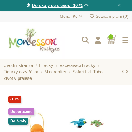
×
⏰
Do školy se slevou -10 %
✏️
Měna: Kč
Seznam přání (
0
)
Úvodní stránka
Hračky
Vzdělávací hračky
Figurky a zvířátka
Mini repliky
Safari Ltd. Tuba -
Život v pralese
-10%
Doporučené
Do školy