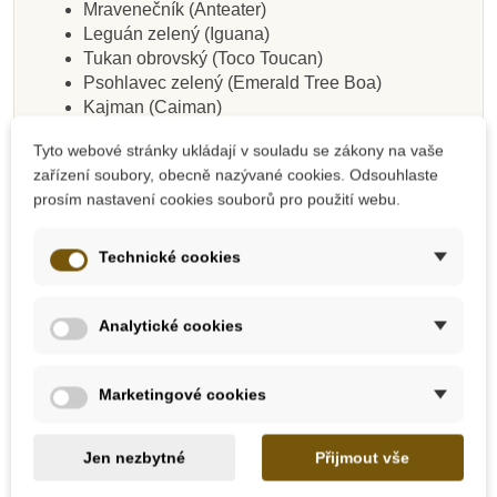
Mravenečník (Anteater)
Leguán zelený (Iguana)
Tukan obrovský (Toco Toucan)
Psohlavec zelený (Emerald Tree Boa)
Kajman (Caiman)
Pralesničkovitá žabka (Poison Dart Frog)
Tyto webové stránky ukládají v souladu se zákony na vaše
Listovnice červenooká (Red Eye Tree Frog)
zařízení soubory, obecně nazývané cookies. Odsouhlaste
Ara Arakanga (Red &
Blue Macaw)
prosím nastavení cookies souborů pro použití webu.
Velikost figurek: 4-7,5 cm
Doporučený věk: 3+
Technické cookies
Analytické cookies
Safari Ltd. Toobs
Rozměr tuby 5 x 5 x 33 cm
Marketingové cookies
Každá figurka je detailně navržená a ručně
malovaná
Balení se dá používat opakovaně, dítko tak
Jen nezbytné
Přijmout vše
má perfektní krabičku, do které může repliky