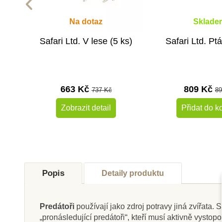
Na dotaz
Sklade
Safari Ltd. V lese (5 ks)
Safari Ltd. Ptá
663 Kč
809 Kč
737 Kč
89
Zobrazit detail
Přidat do k
-10%
Do školy
Doporučené
Popis
Detaily produktu
Do školy
Predátoři
používají jako zdroj potravy jiná zvířata.
„pronásledující predátoři“, kteří musí aktivně vystopo