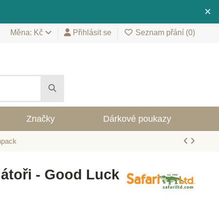
×
Měna: Kč
Přihlásit se
Seznam přání (
0
)
Značky
Dárkové poukazy
unpack
dátoři - Good Luck