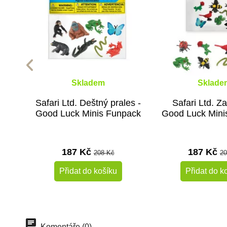
Skladem
Sklade
Safari Ltd. Deštný prales -
Safari Ltd. Z
Good Luck Minis Funpack
Good Luck Mini
187 Kč
187 Kč
208 Kč
20
Přidat do košíku
Přidat do k
-10%
Do školy
Komentáře (0)