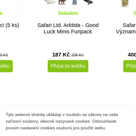
m
Skladem
ci (5 ks)
Safari Ltd. Arktida - Good
Safar
Luck Minis Funpack
Významn
187 Kč
40
9 Kč
208 Kč
ošíku
Přidat do košíku
Přid
-10%
-10%
Do školy
Do školy
Tyto webové stránky ukládají v souladu se zákony na vaše
zařízení soubory, obecně nazývané cookies. Odsouhlaste
 Svou kořist musí lovit a zabíjet buď aktivním hledáním, nebo kli
prosím nastavení cookies souborů pro použití webu.
vat svou kořist, zatímco zvířata jako aligátoři a další krokodýli j