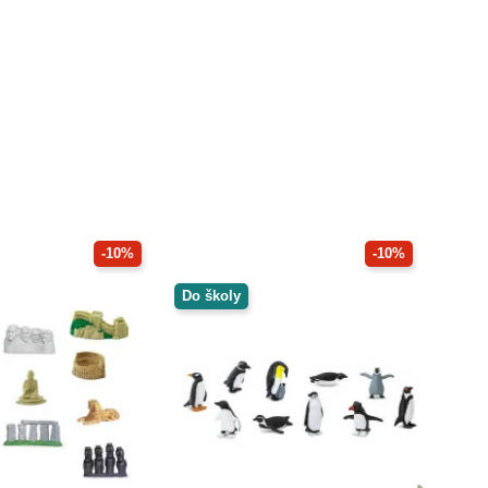
-10%
-10%
Do školy