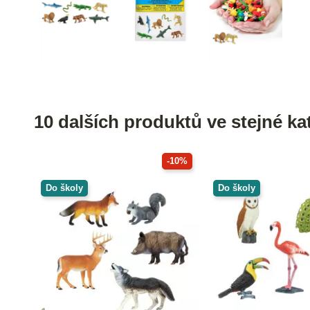
10 dalších produktů ve stejné kat
-10%
Do školy
Do školy