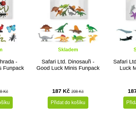
m
Skladem
ahrada -
Safari Ltd. Dinosauři -
Safari L
s Funpack
Good Luck Minis Funpack
Luck M
187 Kč
18
8 Kč
208 Kč
ošíku
Přidat do košíku
Přid