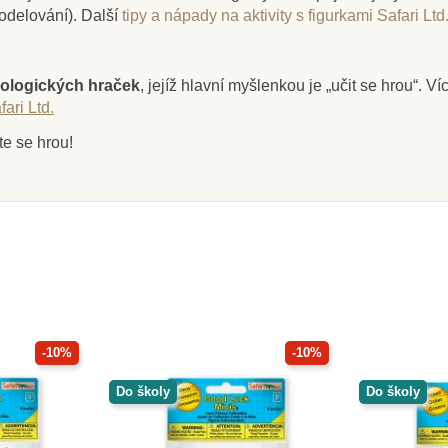
odelování).
Další
tipy a nápady na aktivity s figurkami Safari Ltd
ologických hraček
, jejíž hlavní myšlenkou je „učit se hrou“. V
ari Ltd.
te se hrou!
-10%
-10%
Do školy
Do školy