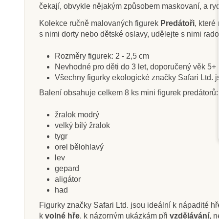
čekají, obvykle nějakým způsobem maskovaní, a rychle
Kolekce ručně malovaných figurek
Predátoři
, kter
s nimi dorty nebo dětské oslavy, udělejte s nimi rad
Skladem
Sklade
Rozměry figurek: 2 - 2,5 cm
Safari Ltd. Tuba - Draci
Safari Ltd. Tuba
Nevhodné pro děti do 3 let, doporučený věk 5+
živlů
ze ZO
Všechny figurky ekologické značky Safari Ltd. 
Balení obsahuje celkem 8 ks mini figurek predátorů:
400 Kč
400 Kč
žralok modrý
444 Kč
44
velký bílý žralok
Přidat do košíku
Přidat do k
tygr
orel bělohlavý
lev
gepard
aligátor
had
Figurky značky Safari Ltd. jsou ideální k nápadité hř
k
volné hře
, k názorným ukázkám při
vzdělávání
, 