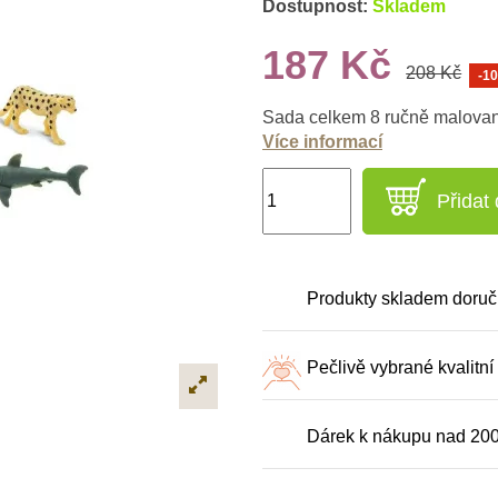
Dostupnost:
Skladem
187 Kč
208 Kč
-1
Sada celkem 8 ručně malovaný
Více informací
Přidat
Produkty skladem doruč
Pečlivě vybrané kvalitní
Dárek k nákupu nad 20