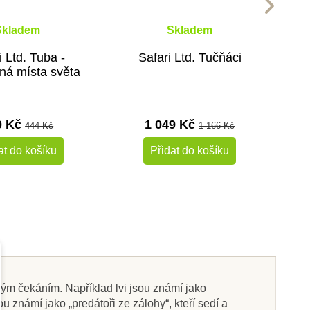
Skladem
Skladem
i Ltd. Tuba -
Safari Ltd. Tučňáci
á místa světa
0 Kč
1 049 Kč
444 Kč
1 166 Kč
at do košíku
Přidat do košíku
-10%
-10%
Doporučené
Do školy
dným čekáním. Například lvi jsou známí jako
sou známí jako „predátoři ze zálohy“, kteří sedí a