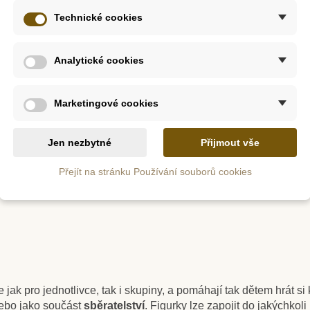
 udeří, když se zvíře kořist blíží.
Technické cookies
é nejsou větší než kancelářská sponka. Figurky jsou vhodné jako
ost formou dárečků a nebo je využijte při matematických aktivitác
Analytické cookies
m
Skladem
 - mláďata
Safari Ltd. Savana - Good
Safar
Marketingové cookies
O
Luck Minis Funpack
Osadníc
jsou
ručně zpracované
,
netoxické, neobsahují škodlivé olovo,
Jen nezbytné
Přijmout vše
187 Kč
40
4 Kč
208 Kč
Přejít na stránku Používání souborů cookies
ošíku
Přidat do košíku
Přid
e jak pro jednotlivce, tak i skupiny, a pomáhají tak dětem hrát s
nebo jako součást
sběratelství
. Figurky lze zapojit do jakýchkoli