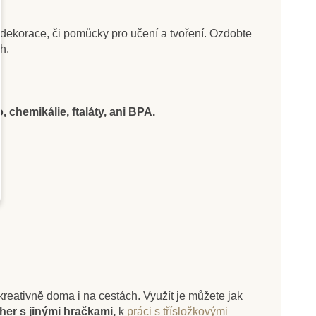
 dekorace, či pomůcky pro učení a tvoření. Ozdobte
h.
Skladem
Skladem
i Ltd. Tuba -
Safari Ltd. Tuba - Hmyz
i z Jamestownu
 chemikálie, ftaláty, ani BPA.
0 Kč
400 Kč
444 Kč
444 Kč
at do košíku
Přidat do košíku
i kreativně doma i na cestách. Využít je můžete jak
her s jinými hračkami,
k
práci s třísložkovými