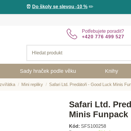
⏰
Do školy se slevou -10 %
✏️
Potřebujete poradit?
+420 776 499 527
Sady hraček podle věku
Knihy
zvířátka
Mini repliky
Safari Ltd. Predátoři - Good Luck Minis F
Safari Ltd. Pre
Minis Funpack
Kód:
SFS100258