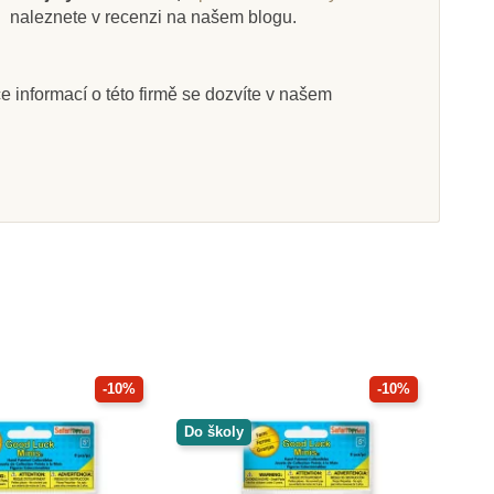
.
naleznete v recenzi na našem blogu.
íce informací o této firmě se dozvíte v našem
-10%
-10%
Do školy