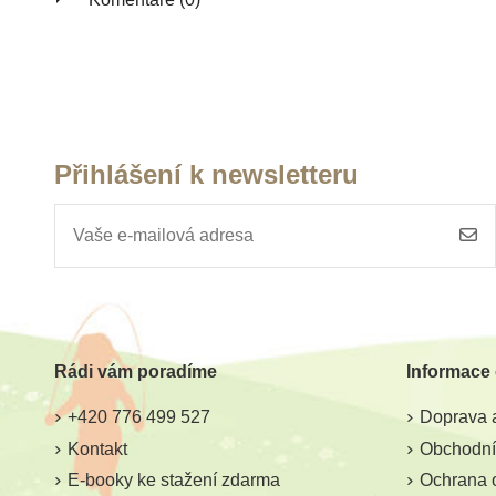
Přihlášení k newsletteru
Skladem
Safari Ltd. Divoká
Amerika - Good Luck
Minis Funpack
Rádi vám poradíme
Informace
187 Kč
208 Kč
+420 776 499 527
Doprava a
Přidat do košíku
Kontakt
Obchodní
E-booky ke stažení zdarma
Ochrana 