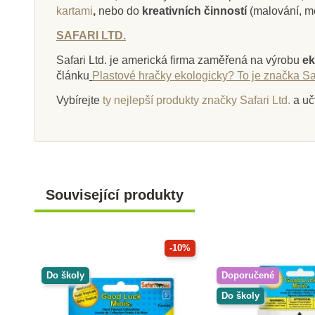
kartami
,
nebo do
kreativních činností
(malování, m
SAFARI LTD.
Safari Ltd. je americká firma zaměřená na výrobu
ek
článku
Plastové hračky ekologicky? To je značka Saf
Vybírejte
ty nejlepší produkty značky Safari Ltd.
a uč
Související produkty
-10%
Do školy
Doporučené
Do školy