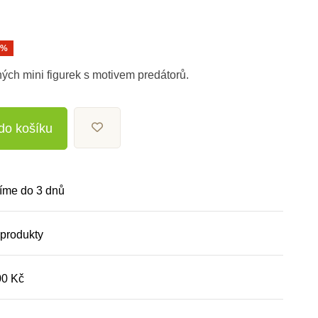
0%
ch mini figurek s motivem predátorů.
 do košíku
íme do 3 dnů
 produkty
00 Kč