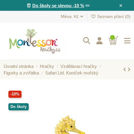
×
⏰
Do školy se slevou -10 %
✏️
Měna: Kč
Seznam přání (
0
)
Úvodní stránka
Hračky
Vzdělávací hračky
Figurky a zvířátka
Safari Ltd. Koníček mořský
-10%
Do školy