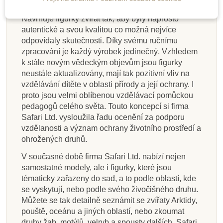
Hlavní myšlenkou firmy Safari Ltd. je „učit se hrou“.
Navrhuje figurky zvířat tak, aby byly naprosto
autentické a svou kvalitou co možná nejvíce
odpovídaly skutečnosti. Díky svému ručnímu
zpracování je každý výrobek jedinečný. Vzhledem
k stále novým vědeckým objevům jsou figurky
neustále aktualizovány, mají tak pozitivní vliv na
vzdělávání dítěte v oblasti přírody a její ochrany. I
proto jsou velmi oblíbenou vzdělávací pomůckou
pedagogů celého světa. Touto koncepcí si firma
Safari Ltd. vysloužila řadu ocenění za podporu
vzdělanosti a význam ochrany životního prostředí a
ohrožených druhů.
V současné době firma Safari Ltd. nabízí nejen
samostatné modely, ale i figurky, které jsou
tématicky zařazeny do sad, a to podle oblastí, kde
se vyskytují, nebo podle svého živočišného druhu.
Můžete se tak detailně seznámit se zvířaty Arktidy,
pouště, oceánu a jiných oblastí, nebo zkoumat
druhy žab, motýlů, velryb a spousty dalších. Safari