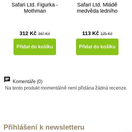
Safari Ltd. Figurka -
Safari Ltd. Mládě
Mothman
medvěda ledního
312 Kč
113 Kč
347 Kč
125 Kč
Přidat do košíku
Přidat do košíku
-10%
-10%
-10%
-10%
-10%
-10%
-10%
-10%
Do školy
Do školy
Do školy
Doporučené
Do školy
Do školy
Do školy
Do školy
Komentáře (0)
Na tento produkt momentálně není přidána žádná recenze.
Do školy
Přihlášení k newsletteru
Skladem
Skladem
Skladem
Skladem
Skladem
Skladem
Skladem
Skladem