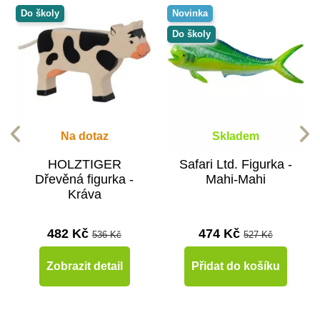
Do školy
Novinka
Do školy
Na dotaz
Skladem
HOLZTIGER
Safari Ltd. Figurka -
Dřevěná figurka -
Mahi-Mahi
Kráva
482 Kč
474 Kč
536 Kč
527 Kč
Zobrazit detail
Přidat do košíku