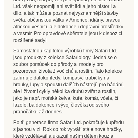
Ltd. však neopomíjí ani svět lidí a jeho historii a
dílo, a tak můžete poznat nejvýznamnější stavby
světa, občanskou válku v Americe, idiány, pravou
africkou vesnici, ale dokonce i dopravní prostředky
a vesmír. Pro opravdové sběratele jsou k dispozici
rozšířené sady!
Samostatnou kapitolou výrobků firmy Safari Ltd.
jsou produkty z kolekce Safariology. Jedná se o
soubor pomůcek do přírody a modely pro
pozorování života živočichů a rostlin. Tato kolekce
zahrnuje dalokohledy, kompasy, krabičky na
brouky, lupy a spoustu dalších nástrojů pro bádání,
ale i životní cykly několika druhů zvířat a rostlin,
jako je např. mořská želva, kuře, komár, včela, či
fazole, ba dokonce i vývoj člověka od svého
prapočátku až dodnes.
Po tři generace firma Safari Ltd. pokračuje kupředu
s jasnou vizí. Rok co rok vytváří stále nové hračky,
které vzdělávají a ukazují našim dětem kouzla