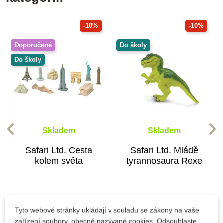
-10%
-10%
Doporučené
Do školy
Do školy
Skladem
Skladem
Safari Ltd. Cesta
Safari Ltd. Mládě
kolem světa
tyrannosaura Rexe
1 049 Kč
124 Kč
1 166 Kč
138 Kč
Tyto webové stránky ukládají v souladu se zákony na vaše
zařízení soubory, obecně nazývané cookies. Odsouhlaste
Přidat do košíku
Přidat do košíku