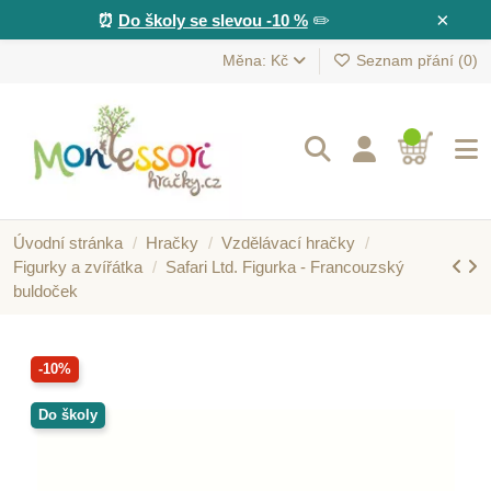
×
⏰
Do školy se slevou -10 %
✏️
Měna: Kč
Seznam přání (
0
)
Úvodní stránka
Hračky
Vzdělávací hračky
Figurky a zvířátka
Safari Ltd. Figurka - Francouzský
buldoček
-10%
Do školy