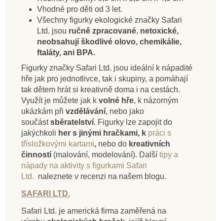
Přidat do košíku
Přidat do košíku
Zobrazit detail
Zobrazit detail
Přidat do košíku
Přidat do košíku
Přidat do košíku
Zobrazit detail
Vhodné pro děti od 3 let.
Všechny figurky ekologické značky Safari
Ltd. jsou
ručně zpracované
,
netoxické,
neobsahují škodlivé olovo, chemikálie,
ftaláty, ani BPA.
Figurky značky Safari Ltd. jsou ideální k nápadité
hře jak pro jednotlivce, tak i skupiny, a pomáhají
tak dětem hrát si kreativně doma i na cestách.
Využít je můžete jak k
volné hře
, k názorným
ukázkám při
vzdělávání
, nebo jako
součást
sběratelství
. Figurky lze zapojit do
jakýchkoli
her s jinými hračkami, k
práci s
třísložkovými kartami
,
nebo do
kreativních
činností
(malování, modelování).
Další
tipy a
nápady na aktivity s figurkami Safari
Ltd.
naleznete v recenzi na našem blogu.
SAFARI LTD.
Safari Ltd. je americká firma zaměřená na