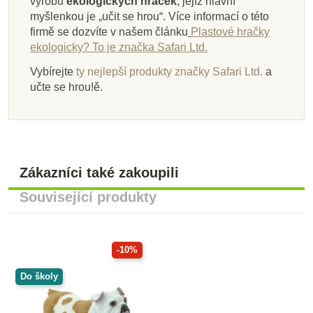
výrobu
ekologických hraček
, jejíž hlavní
myšlenkou je „učit se hrou“. Více informací o této
firmě se dozvíte v našem článku
Plastové hračky
ekologicky? To je značka Safari Ltd.
Vybírejte
ty nejlepší produkty značky Safari Ltd.
a
učte se hrou!ě.
Zákazníci také zakoupili
Související produkty
-10%
Do školy