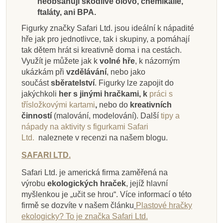
neobsahují škodlivé olovo, chemikálie,
Přidat do košíku
Přidat do košíku
Přidat do košíku
Zobrazit detail
Přidat do košíku
Přidat do košíku
Přidat do košíku
Přidat do košíku
ftaláty, ani BPA.
Figurky značky Safari Ltd. jsou ideální k nápadité
hře jak pro jednotlivce, tak i skupiny, a pomáhají
tak dětem hrát si kreativně doma i na cestách.
Využít je můžete jak k
volné hře
, k názorným
ukázkám při
vzdělávání
, nebo jako
součást
sběratelství
. Figurky lze zapojit do
jakýchkoli
her s jinými hračkami, k
práci s
třísložkovými kartami
,
nebo do
kreativních
činností
(malování, modelování).
Další
tipy a
nápady na aktivity s figurkami Safari
Ltd.
naleznete v recenzi na našem blogu.
SAFARI LTD.
Safari Ltd. je americká firma zaměřená na
výrobu
ekologických hraček
, jejíž hlavní
myšlenkou je „učit se hrou“. Více informací o této
firmě se dozvíte v našem článku
Plastové hračky
ekologicky? To je značka Safari Ltd.