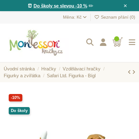
×
⏰
Do školy se slevou -10 %
✏️
Měna: Kč
Seznam přání (
0
)
Úvodní stránka
Hračky
Vzdělávací hračky
Figurky a zvířátka
Safari Ltd. Figurka - Bígl
-10%
Do školy