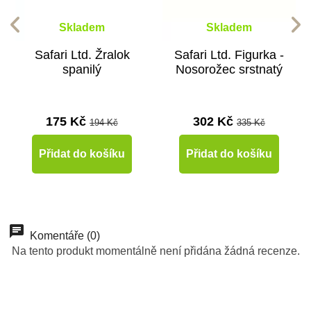
Skladem
Skladem
Safari Ltd. Žralok
Safari Ltd. Figurka -
spanilý
Nosorožec srstnatý
175 Kč
302 Kč
194 Kč
335 Kč
Přidat do košíku
Přidat do košíku
-10%
-10%
-10%
-10%
-10%
-10%
-10%
-10%
Do školy
Do školy
Do školy
Do školy
Do školy
Do školy
Do školy
Do školy
Komentáře (0)
Na tento produkt momentálně není přidána žádná recenze.