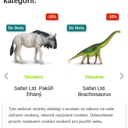
kategorii:
-10%
-10%
Do školy
Do školy
Skladem
Skladem
Safari Ltd. Pakůň
Safari Ltd.
žíhaný
Brachiosaurus
Tyto webové stránky ukládají v souladu se zákony na vaše
zařízení soubory, obecně nazývané cookies. Odsouhlaste
238 Kč
449 Kč
264 Kč
499 Kč
prosím nastavení cookies souborů pro použití webu.