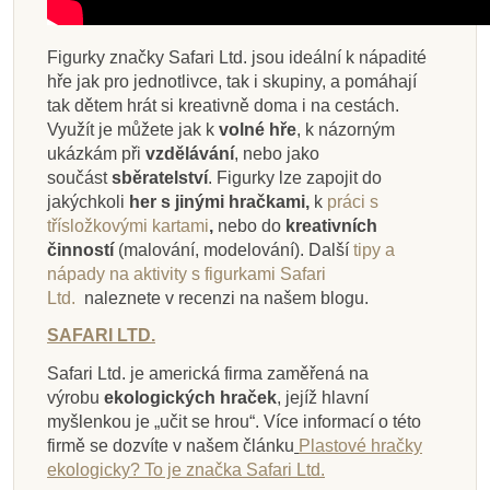
Figurky značky Safari Ltd. jsou ideální k nápadité
hře jak pro jednotlivce, tak i skupiny, a pomáhají
tak dětem hrát si kreativně doma i na cestách.
Využít je můžete jak k
volné hře
, k názorným
ukázkám při
vzdělávání
, nebo jako
součást
sběratelství
. Figurky lze zapojit do
jakýchkoli
her s jinými hračkami,
k
práci s
třísložkovými kartami
,
nebo do
kreativních
činností
(malování, modelování).
Další
tipy a
nápady na aktivity s figurkami Safari
Ltd.
naleznete v recenzi na našem blogu.
SAFARI LTD.
Safari Ltd. je americká firma zaměřená na
výrobu
ekologických hraček
, jejíž hlavní
myšlenkou je „učit se hrou“. Více informací o této
firmě se dozvíte v našem článku
Plastové hračky
ekologicky? To je značka Safari Ltd.