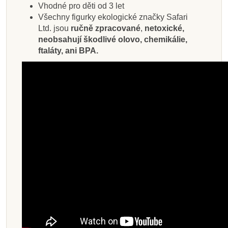
Vhodné pro děti od 3 let
Všechny figurky ekologické značky Safari
Ltd. jsou
ručně zpracované
,
netoxické,
neobsahují škodlivé olovo, chemikálie,
ftaláty, ani BPA.