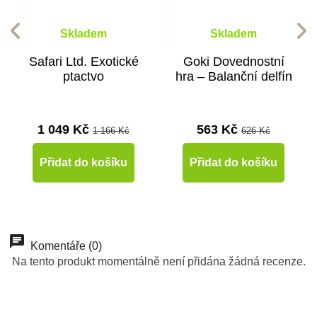
Skladem
Skladem
Safari Ltd. Exotické
Goki Dovednostní
ptactvo
hra – Balanční delfín
1 049 Kč
563 Kč
1 166 Kč
626 Kč
Přidat do košíku
Přidat do košíku
Doporučené
-10%
-10%
-10%
Doporučené
Doporučené
-10%
-10%
Doporučené
Do školy
Do školy
Do školy
Do školy
Komentáře (0)
Na tento produkt momentálně není přidána žádná recenze.
Do školy