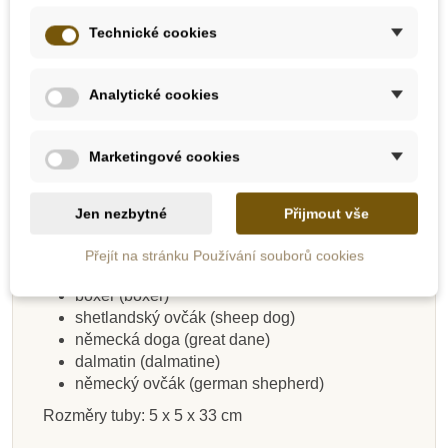
ras. Ručně malované figurky vyvedené v detailech
Technické cookies
dokáží dítěti pomoci rozeznat typické znaky
jednotlivých ras. Názvy zvířat v angličtině najdete
obvykle na břiše figurky.
Analytické cookies
Tuba - Psi
obsahuje celkem 11 figurek:
Marketingové cookies
bígl (beagle)
buldog (bulldog)
kolie (colie)
Jen nezbytné
Přijmout vše
zlatý retrívr (golden retriever)
dobrman (doberman pincer)
Přejít na stránku Používání souborů cookies
jezevčík (dachshund hound)
boxer (boxer)
shetlandský ovčák (sheep dog)
německá doga (great dane)
dalmatin (dalmatine)
německý ovčák (german shepherd)
Rozměry tuby: 5 x 5 x 33 cm