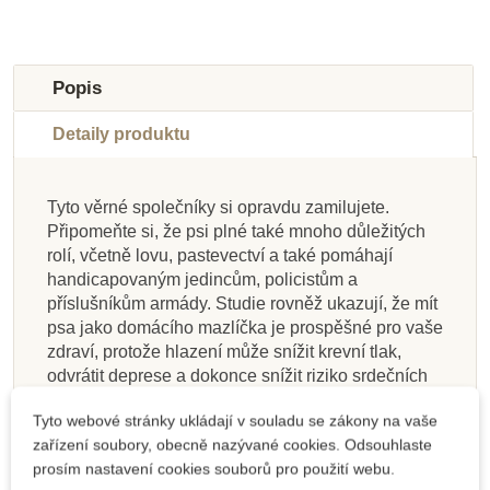
-10%
-10%
-10%
-10%
-10%
-10%
-10%
-10%
Doporučené
Do školy
Do školy
Do školy
Doporučené
Do školy
Do školy
Do školy
Popis
Do školy
Do školy
Detaily produktu
Tyto věrné společníky si opravdu zamilujete.
Připomeňte si, že psi plné také mnoho důležitých
Skladem
Skladem
Skladem
Skladem
Na dotaz
Skladem
Skladem
Skladem
rolí, včetně lovu, pastevectví a také pomáhají
handicapovaným jedincům, policistům a
Safari Ltd. Rytíři a
Safari Ltd. Tuba -
Safari Ltd. Tuba -
Safari Ltd. Tuba -
Safari Ltd. Figurka -
Safari Ltd. Životní
Safari Ltd. Tuba -
Safari Ltd. Tuba -
příslušníkům armády. Studie rovněž ukazují, že mít
Významná místa
Mořské panny
Dinosauři
draci
Ohrožené druhy -
cyklus - Žížala
Činčila
Ptáci
psa jako domácího mazlíčka je prospěšné pro vaše
světa
mořské
zdraví, protože hlazení může snížit krevní tlak,
odvrátit deprese a dokonce snížit riziko srdečních
1 049 Kč
400 Kč
400 Kč
427 Kč
400 Kč
313 Kč
400 Kč
400 Kč
onemocnění!
444 Kč
444 Kč
474 Kč
1 166 Kč
444 Kč
348 Kč
444 Kč
444 Kč
Tyto webové stránky ukládají v souladu se zákony na vaše
Pokud vaše dítě miluje psy a chce rozeznávat
zařízení soubory, obecně nazývané cookies. Odsouhlaste
Přidat do košíku
Přidat do košíku
Přidat do košíku
Přidat do košíku
Přidat do košíku
Přidat do košíku
Přidat do košíku
Zobrazit detail
jejich rasy, tubu Psi od Safari Ltd. bude milovat.
prosím nastavení cookies souborů pro použití webu.
Tuba obsahuje 11 figurek zástupců různých psích