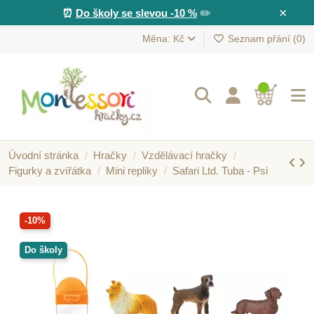
×
⏰
Do školy se slevou -10 %
✏️
Měna: Kč
Seznam přání (
0
)
Úvodní stránka
Hračky
Vzdělávací hračky
Figurky a zvířátka
Mini repliky
Safari Ltd. Tuba - Psi
-10%
Do školy