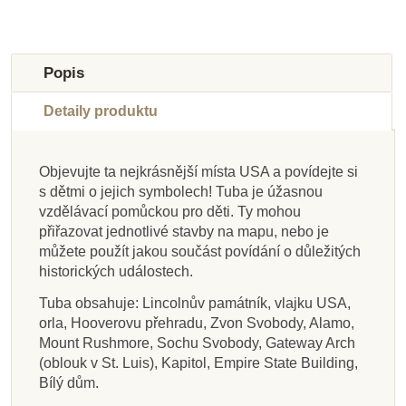
-10%
-10%
-10%
-10%
-10%
-10%
-10%
-10%
Do školy
Do školy
Do školy
Do školy
Do školy
Do školy
Do školy
Do školy
Popis
Detaily produktu
Objevujte ta nejkrásnější místa USA a povídejte si
s dětmi o jejich symbolech! Tuba je úžasnou
Na dotaz
Na dotaz
Na dotaz
Skladem
Na dotaz
Na dotaz
Skladem
Skladem
vzdělávací pomůckou pro děti. Ty mohou
přiřazovat jednotlivé stavby na mapu, nebo je
Safari Ltd. Figurka -
Safari Ltd.
Safari Ltd.
Safari Ltd.
Safari Ltd. Figurka -
Safari Ltd. Figurka -
Safari Ltd. Figurka -
Safari Ltd. Figurka -
můžete použít jakou součást povídání o důležitých
Mamut srstnatý
Archaeopteryx
Brachiosaurus
Ceratosaurus
Camarasaurus
Mosasaurus
Diplodokus
Allosaurus
historických událostech.
Tuba obsahuje: Lincolnův památník, vlajku USA,
orla, Hooverovu přehradu, Zvon Svobody, Alamo,
249 Kč
287 Kč
324 Kč
324 Kč
574 Kč
249 Kč
224 Kč
537 Kč
277 Kč
319 Kč
360 Kč
360 Kč
638 Kč
277 Kč
249 Kč
597 Kč
Mount Rushmore, Sochu Svobody, Gateway Arch
(oblouk v St. Luis), Kapitol, Empire State Building,
Přidat do košíku
Zobrazit detail
Zobrazit detail
Zobrazit detail
Přidat do košíku
Přidat do košíku
Zobrazit detail
Zobrazit detail
Bílý dům.