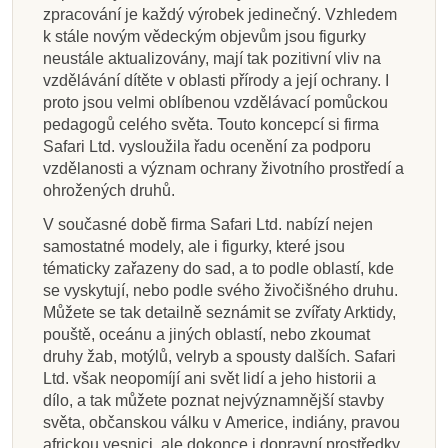
zpracování je každý výrobek jedinečný. Vzhledem
k stále novým vědeckým objevům jsou figurky
neustále aktualizovány, mají tak pozitivní vliv na
vzdělávání dítěte v oblasti přírody a její ochrany. I
proto jsou velmi oblíbenou vzdělávací pomůckou
pedagogů celého světa. Touto koncepcí si firma
Safari Ltd. vysloužila řadu ocenění za podporu
vzdělanosti a význam ochrany životního prostředí a
ohrožených druhů.
V současné době firma Safari Ltd. nabízí nejen
samostatné modely, ale i figurky, které jsou
tématicky zařazeny do sad, a to podle oblastí, kde
se vyskytují, nebo podle svého živočišného druhu.
Můžete se tak detailně seznámit se zvířaty Arktidy,
pouště, oceánu a jiných oblastí, nebo zkoumat
druhy žab, motýlů, velryb a spousty dalších. Safari
Ltd. však neopomíjí ani svět lidí a jeho historii a
dílo, a tak můžete poznat nejvýznamnější stavby
světa, občanskou válku v Americe, indiány, pravou
africkou vesnici, ale dokonce i dopravní prostředky