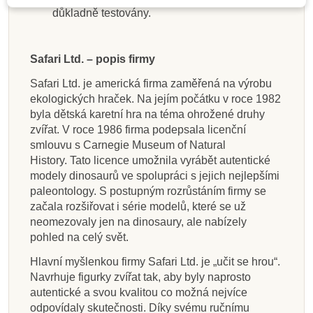
důkladně testovány.
Safari Ltd. – popis firmy
Safari Ltd. je americká firma zaměřená na výrobu
ekologických hraček. Na jejím počátku v roce 1982
byla dětská karetní hra na téma ohrožené druhy
zvířat. V roce 1986 firma podepsala licenční
smlouvu s Carnegie Museum of Natural
History. Tato licence umožnila vyrábět autentické
modely dinosaurů ve spolupráci s jejich nejlepšími
paleontology. S postupným rozrůstáním firmy se
začala rozšiřovat i série modelů, které se už
neomezovaly jen na dinosaury, ale nabízely
pohled na celý svět.
Hlavní myšlenkou firmy Safari Ltd. je „učit se hrou“.
Navrhuje figurky zvířat tak, aby byly naprosto
autentické a svou kvalitou co možná nejvíce
odpovídaly skutečnosti. Díky svému ručnímu