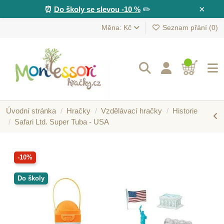
×
⏰
Do školy se slevou -10 %
✏️
Měna: Kč
Seznam přání (
0
)
Úvodní stránka
Hračky
Vzdělávací hračky
Historie
Safari Ltd. Super Tuba - USA
-10%
Do školy