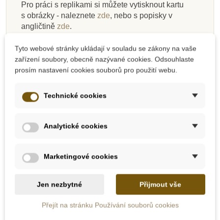
Pro práci s replikami si můžete vytisknout kartu
s obrázky - naleznete
zde
, nebo s popisky v
angličtině
zde
.
Jak pracovat s tímto druhem pomůcky, se můžete
Tyto webové stránky ukládají v souladu se zákony na vaše
inspirovat i
zde
.
zařízení soubory, obecně nazývané cookies. Odsouhlaste
prosím nastavení cookies souborů pro použití webu.
Vhodné pro děti od 3 let.
Safari ltd. Toobs
Technické cookies
Rozměr tuby 4.75 cm x 4.75 cm x 31.25 cm
Každá figurka je detailně navržená a ručně
Analytické cookies
malovaná
Balení se dá používat opakovaně, dítko tak
má perfektní krabičku, do které může repliky
Marketingové cookies
opět uklidit.
Zeměkoule na vrchu balení se točí a tím si
Jen nezbytné
Přijmout vše
celé balení ještě více přiláká pozornost dítka.
Safari Ltd. je firmou ekologickou, které záleží
Přejít na stránku Používání souborů cookies
na bezpečí našich dětí a planety. Také proto
jsou všechny výrobky bez ftalátů a jsou velmi