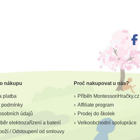
m
Skladem
igurka -
Safari Ltd. Figurka -
Safari 
 tygr
Tapejara (pterosaurus)
Mas
 o nákupu
Proč nakupovat u nás?
267 Kč
31
8 Kč
297 Kč
 platba
Příběh MontessoriHračky.cz
ošíku
Přidat do košíku
Přid
 podmínky
Affiliate program
osobních údajů
Prodej do školek
ěr elektrozařízení a baterií
Velkoobchodní spolupráce
boží / Odstoupení od smlouvy