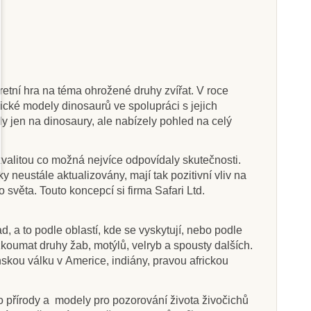
Skladem
Skladem
etní hra na téma ohrožené druhy zvířat. V roce
Ltd. Figurka -
Safari Ltd. Figurka -
ické modely dinosaurů ve spolupráci s jejich
uropelta
Carnotaurus
y jen na dinosaury, ale nabízely pohled na celý
u kvalitou co možná nejvíce odpovídaly skutečnosti.
5 Kč
400 Kč
405 Kč
444 Kč
eustále aktualizovány, mají tak pozitivní vliv na
at do košíku
Přidat do košíku
 světa. Touto koncepcí si firma Safari Ltd.
d, a to podle oblastí, kde se vyskytují, nebo podle
zkoumat druhy žab, motýlů, velryb a spousty dalších.
anskou válku v Americe, indiány, pravou africkou
o přírody a modely pro pozorování života živočichů