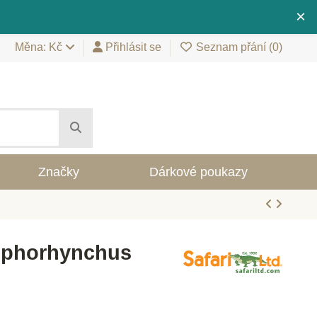
×
Měna: Kč
Přihlásit se
Seznam přání (
0
)
Značky
Dárkové poukazy
amphorhynchus