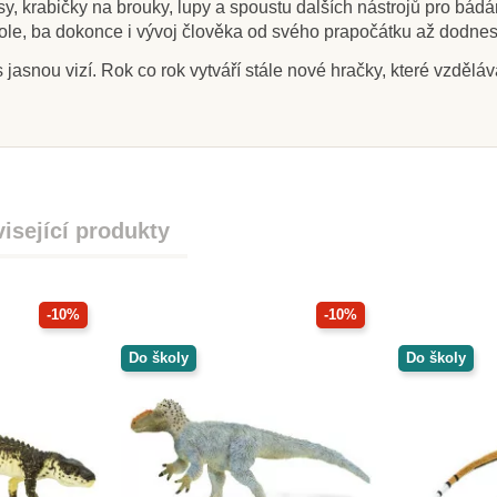
, krabičky na brouky, lupy a spoustu dalších nástrojů pro bádání, 
fazole, ba dokonce i vývoj člověka od svého prapočátku až dodnes
 jasnou vizí. Rok co rok vytváří stále nové hračky, které vzdělá
isející produkty
-10%
-10%
Do školy
Do školy