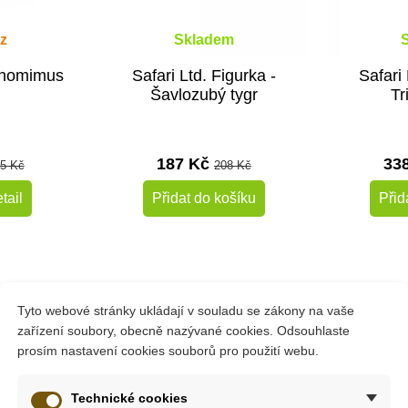
z
Skladem
uchomimus
Safari Ltd. Figurka -
Safari 
Šavlozubý tygr
Tr
187 Kč
33
5 Kč
208 Kč
tail
Přidat do košíku
Přid
-10%
-10%
Do školy
Oceněné hra
Tyto webové stránky ukládají v souladu se zákony na vaše
Do školy
zařízení soubory, obecně nazývané cookies. Odsouhlaste
prosím nastavení cookies souborů pro použití webu.
šeho ptakoještěra Ramphorhyncha. Stejně jako ostatní figurky od
Technické cookies