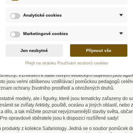
Analytické cookies
m
Skladem
Marketingové cookies
ologických hraček. Na jejím počátku v roce 1982 byla dětská kar
Tuba -
Safari Ltd. Ameraukana
Safari 
useum of Natural History. Tato licence umožnila vyrábět autent
ý život
Sa
Jen nezbytné
Přijmout vše
rmy se začala rozšiřovat i série modelů, které se už neomezoval
Přejít na stránku Používání souborů cookies
 Navrhuje figurky zvířat tak, aby byly naprosto autentické a svo
142 Kč
36
4 Kč
158 Kč
inečný. Vzhledem k stále novým vědeckým objevům jsou figurky n
ošíku
Přidat do košíku
Přid
I proto jsou velmi oblíbenou vzdělávací pomůckou pedagogů celého
ýznam ochrany životního prostředí a ohrožených druhů.
tatné modely, ale i figurky, které jsou tematicky zařazeny do sa
ámit se zvířaty Arktidy, pouště, oceánu a jiných oblastí, nebo 
rii a dílo, a tak můžete poznat nejvýznamnější stavby světa, obč
 Pro opravdové sběratele jsou k dispozici rozšířené sady!
ou produkty z kolekce Safariology. Jedná se o soubor pomůcek d