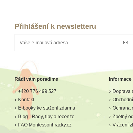
Přihlášení k newsletteru
Skladem
Sklade
Safari Ltd. Figurka -
Safari Ltd. F
Macrauchenia
Šavlozubý
Rádi vám poradíme
Informace
287 Kč
187 Kč
319 Kč
20
+420 776 499 527
Doprava a
Přidat do košíku
Přidat do k
Kontakt
Obchodní
E-booky ke stažení zdarma
Ochrana 
Blog - Rady, tipy a recenze
Zpětný odb
FAQ Montessorihracky.cz
Vrácení z