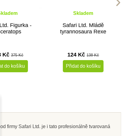
Skladem
Skladem
Ltd. Figurka -
Safari Ltd. Mládě
iceratops
tyrannosaura Rexe
8 Kč
124 Kč
375 Kč
138 Kč
at do košíku
Přidat do košíku
-10%
-10%
čky
Do školy
 firmy Safari Ltd. je i tato profesionálně tvarovaná