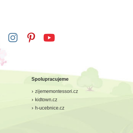
Skladem
Skladem
Ltd. Figurka -
Safari Ltd. Chřestýš
iakasaurus
diamantový
Spolupracujeme
2 Kč
752 Kč
347 Kč
835 Kč
zijememontessori.cz
at do košíku
Přidat do košíku
kidtown.cz
h-ucebnice.cz