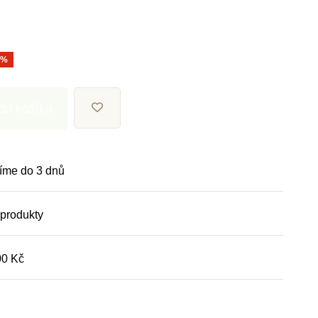
0%
 do košíku
íme do 3 dnů
 produkty
00 Kč