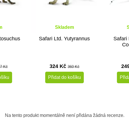
m
Skladem
stosuchus
Safari Ltd. Yutyrannus
Safari 
Co
324 Kč
24
7 Kč
360 Kč
ošíku
Přidat do košíku
Přid
-10%
-10%
Do školy
Do školy
Na tento produkt momentálně není přidána žádná recenze.