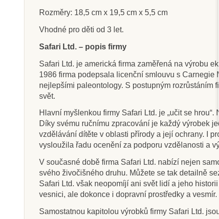
Rozměry: 18,5 cm x 19,5 cm x 5,5 cm
Vhodné pro děti od 3 let.
Safari Ltd. – popis firmy
Skladem
Sklade
Safari Ltd. je americká firma zaměřená na výrobu ek
Safari Ltd. Figurka -
Safari Ltd. 
1986 firma podepsala licenční smlouvu s Carnegie M
Qianzhousaurus
Prehistorick
nejlepšími paleontology. S postupným rozrůstáním fi
svět.
Hlavní myšlenkou firmy Safari Ltd. je „učit se hrou“.
349 Kč
400 Kč
388 Kč
44
Díky svému ručnímu zpracování je každý výrobek jed
Přidat do košíku
Přidat do k
vzdělávání dítěte v oblasti přírody a její ochrany. 
vysloužila řadu ocenění za podporu vzdělanosti a v
V současné době firma Safari Ltd. nabízí nejen samos
svého živočišného druhu. Můžete se tak detailně sezn
Safari Ltd. však neopomíjí ani svět lidí a jeho histo
vesnici, ale dokonce i dopravní prostředky a vesmír.
Samostatnou kapitolou výrobků firmy Safari Ltd. js