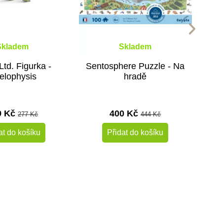
Skladem
Skladem
Ltd. Figurka -
Sentosphere Puzzle - Na
elophysis
hradě
9 Kč
400 Kč
277 Kč
444 Kč
at do košíku
Přidat do košíku
-10%
-10%
Do školy