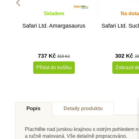
Skladem
Na dota
Safari Ltd. Amargasaurus
Safari Ltd. S
737 Kč
302 Kč
819 Kč
33
Přidat do košíku
Zobrazit de
-10%
Do školy
Do školy
Popis
Detaily produktu
Plachtěte nad jurskou krajinou s ostrým pohledem na
a ručně malovaná. Vše detailně propracováno.