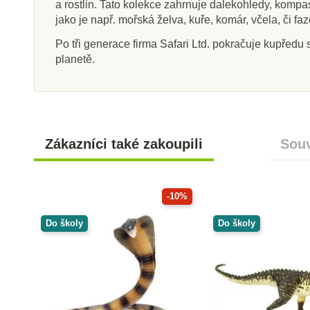
a rostlin. Tato kolekce zahrnuje dalekohledy, kompasy
jako je např. mořská želva, kuře, komár, včela, či 
Po tři generace firma Safari Ltd. pokračuje kupředu s
planetě.
Zákazníci také zakoupili
Souv
-10%
Do školy
Do školy