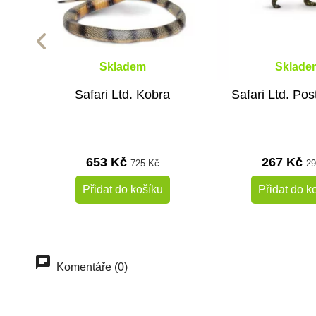
Skladem
Sklade
Safari Ltd. Kobra
Safari Ltd. Po
653 Kč
267 Kč
725 Kč
29
Přidat do košíku
Přidat do k
-10%
Do školy
Do školy
Komentáře (0)