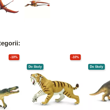
egorii:
-10%
-10%
Do školy
Do školy