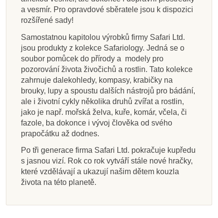
a vesmír. Pro opravdové sběratele jsou k dispozici
rozšířené sady!
Samostatnou kapitolou výrobků firmy Safari Ltd.
jsou produkty z kolekce Safariology. Jedná se o
soubor pomůcek do přírody a modely pro
pozorování života živočichů a rostlin. Tato kolekce
zahrnuje dalekohledy, kompasy, krabičky na
brouky, lupy a spoustu dalších nástrojů pro bádání,
ale i životní cykly několika druhů zvířat a rostlin,
jako je např. mořská želva, kuře, komár, včela, či
fazole, ba dokonce i vývoj člověka od svého
prapočátku až dodnes.
Po tři generace firma Safari Ltd. pokračuje kupředu
s jasnou vizí. Rok co rok vytváří stále nové hračky,
které vzdělávají a ukazují našim dětem kouzla
života na této planetě.