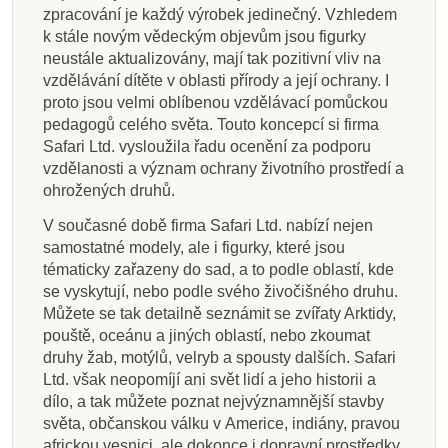
zpracování je každý výrobek jedinečný. Vzhledem
k stále novým vědeckým objevům jsou figurky
neustále aktualizovány, mají tak pozitivní vliv na
vzdělávání dítěte v oblasti přírody a její ochrany. I
proto jsou velmi oblíbenou vzdělávací pomůckou
pedagogů celého světa. Touto koncepcí si firma
Safari Ltd. vysloužila řadu ocenění za podporu
vzdělanosti a význam ochrany životního prostředí a
ohrožených druhů.
V současné době firma Safari Ltd. nabízí nejen
samostatné modely, ale i figurky, které jsou
tématicky zařazeny do sad, a to podle oblastí, kde
se vyskytují, nebo podle svého živočišného druhu.
Můžete se tak detailně seznámit se zvířaty Arktidy,
pouště, oceánu a jiných oblastí, nebo zkoumat
druhy žab, motýlů, velryb a spousty dalších. Safari
Ltd. však neopomíjí ani svět lidí a jeho historii a
dílo, a tak můžete poznat nejvýznamnější stavby
světa, občanskou válku v Americe, indiány, pravou
africkou vesnici, ale dokonce i dopravní prostředky