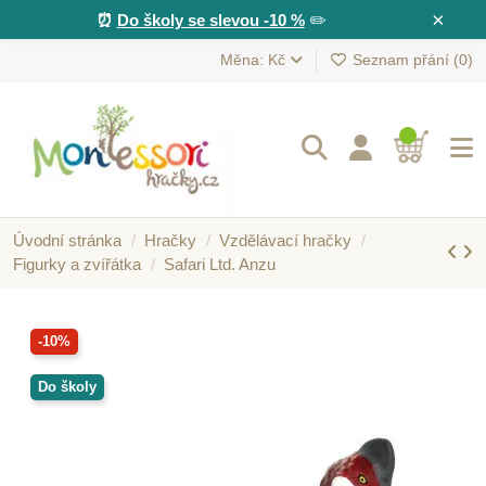
×
⏰
Do školy se slevou -10 %
✏️
Měna: Kč
Seznam přání (
0
)
Úvodní stránka
Hračky
Vzdělávací hračky
Figurky a zvířátka
Safari Ltd. Anzu
-10%
Do školy