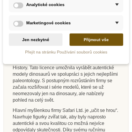
Rozměry: 13,3 cm x 3,3 cm x 8,5 cm
Analytické cookies
Vhodné pro děti od 3 let.
Marketingové cookies
Safari Ltd. – popis firmy
Safari Ltd. je americká firma zaměřená na výrobu
Jen nezbytné
Přijmout vše
ekologických hraček. Na jejím počátku v roce 1982
byla dětská karetní hra na téma ohrožené druhy
Přejít na stránku Používání souborů cookies
zvířat. V roce 1986 firma podepsala licenční
smlouvu s Carnegie Museum of Natural
History. Tato licence umožnila vyrábět autentické
modely dinosaurů ve spolupráci s jejich nejlepšími
paleontology. S postupným rozrůstáním firmy se
začala rozšiřovat i série modelů, které se už
neomezovaly jen na dinosaury, ale nabízely
pohled na celý svět.
Hlavní myšlenkou firmy Safari Ltd. je „učit se hrou“.
Navrhuje figurky zvířat tak, aby byly naprosto
autentické a svou kvalitou co možná nejvíce
odpovídaly skutečnosti. Díky svému ručnímu