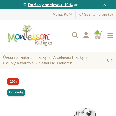
×
⏰
Do školy se slevou -10 %
✏️
Měna: Kč
Seznam přání (
0
)
Úvodní stránka
Hračky
Vzdělávací hračky
Figurky a zvířátka
Safari Ltd. Dalmatin
-10%
Do školy