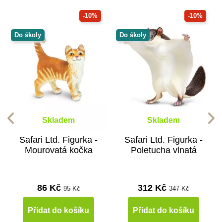
-10%
-10%
Do školy
Do školy
Skladem
Skladem
Safari Ltd. Figurka -
Safari Ltd. Figurka -
Mourovatá kočka
Poletucha vlnatá
86 Kč
312 Kč
95 Kč
347 Kč
Přidat do košíku
Přidat do košíku