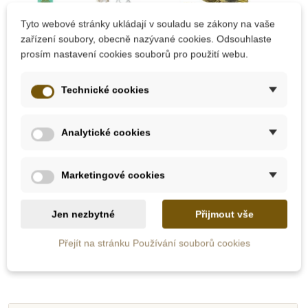
Tyto webové stránky ukládají v souladu se zákony na vaše
zařízení soubory, obecně nazývané cookies. Odsouhlaste
prosím nastavení cookies souborů pro použití webu.
Technické cookies
Skladem
Skladem
Safari Ltd. Tuba -
Safari Ltd. Gryf
Analytické cookies
mláďata z farmy
Marketingové cookies
400 Kč
338 Kč
444 Kč
375 Kč
Jen nezbytné
Přijmout vše
Přidat do košíku
Přidat do košíku
Přejít na stránku Používání souborů cookies
-10%
-10%
-10%
-10%
-10%
-10%
-10%
-10%
Do školy
Do školy
Do školy
Do školy
Do školy
Do školy
Do školy
Do školy