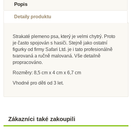
Popis
Detaily produktu
Strakaté plemeno psa, který je velmi chytrý. Proto
je často spojován s hasiči. Stejně jako ostatní
Na dotaz
Skladem
Skladem
Skladem
Skladem
Skladem
Skladem
Skladem
figurky od firmy Safari Ltd. je i tato profesionálně
tvarovaná a ručně malovaná. Vše detailně
Safari Ltd. Figurka -
Safari Ltd. Babirusa
Safari Ltd. Rytíři a
Safari Ltd. Vesmír
Safari Ltd. Figurka -
Safari Ltd. Užovka
Safari Ltd. Tuba -
Safari Ltd. Černý
propracováno.
Dimorphodon
draci
Rybovití obratlovci
Hrošík liberijský
labrador
zelená
Rozměry: 8,5 cm x 4 cm x 6,7 cm
Vhodné pro děti od 3 let.
1 049 Kč
1 049 Kč
365 Kč
163 Kč
400 Kč
338 Kč
132 Kč
158 Kč
405 Kč
181 Kč
1 166 Kč
1 166 Kč
444 Kč
375 Kč
147 Kč
175 Kč
Přidat do košíku
Přidat do košíku
Přidat do košíku
Zobrazit detail
Přidat do košíku
Přidat do košíku
Přidat do košíku
Přidat do košíku
Zákazníci také zakoupili