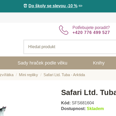
⏰
Do školy se slevou -10 %
✏️
Potřebujete poradit?
+420 776 499 527
Sady hraček podle věku
Knihy
zvířátka
Mini repliky
Safari Ltd. Tuba - Arktida
Safari Ltd. Tuba
Kód:
SFS681604
Dostupnost:
Skladem