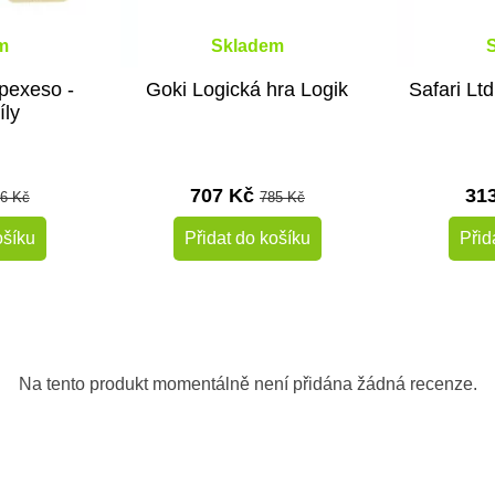
m
Skladem
pexeso -
Goki Logická hra Logik
Safari Ltd
íly
707 Kč
31
6 Kč
785 Kč
ošíku
Přidat do košíku
Přid
-10%
Do školy
Na tento produkt momentálně není přidána žádná recenze.