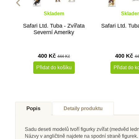
Skladem
Sklade
Safari Ltd. Tuba - Zvířata
Safari Ltd. Tub
Severní Ameriky
400 Kč
400 Kč
444 Kč
44
Přidat do košíku
Přidat do k
-10%
Doporučené
Do školy
Popis
Detaily produktu
Do školy
Sadu deseti modelů tvoří figurky zvířat (medvěd lední,
Názvy v angličtině najdete na spodní straně figurek.