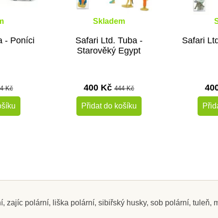
m
Skladem
a - Poníci
Safari Ltd. Tuba -
Safari Lt
Starověký Egypt
400 Kč
40
4 Kč
444 Kč
ošíku
Přidat do košíku
Přid
-10%
-10%
Doporučené
Do školy
Do školy
 zajíc polární, liška polární, sibiřský husky, sob polární, tuleň, 