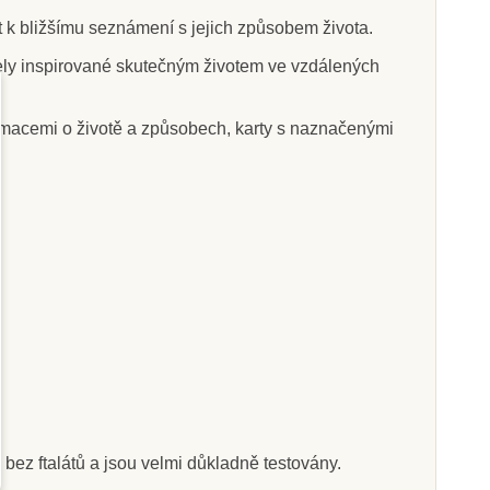
t k bližšímu seznámení s jejich způsobem života.
dely inspirované skutečným životem ve vzdálených
Skladem
Skladem
ormacemi o životě a způsobech, karty s naznačenými
td. Na dvorku -
Safari Ltd. Tuba -
k Minis Funpack
Masožraví dinosauři
7 Kč
400 Kč
208 Kč
444 Kč
at do košíku
Přidat do košíku
 bez ftalátů a jsou velmi důkladně testovány.