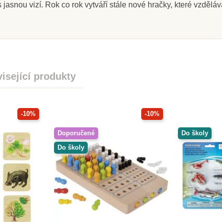
 jasnou vizí. Rok co rok vytváří stále nové hračky, které vzdělá
isející produkty
-10%
-10%
Doporučené
Do školy
Do školy