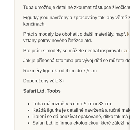
Tuba umožňuje detailně zkoumat zástupce živočichů a
Figurky jsou navrženy a zpracovány tak, aby věrně
končinách.
Skladem
Na dota
Práci s modely lze obohatit o další materiály, např.
k
Safari Ltd. Životní cyklus -
Safari Ltd. P
vztahy potravinového řetězce atd.
Žába
Kevin
Pro práci s modely se můžete nechat inspirovat i
zd
Jak je přínosná tato tuba pro vývoj dětí se můžete d
313 Kč
302 Kč
348 Kč
33
Rozměry figurek: od 4 cm do 7,5 cm
Přidat do košíku
Zobrazit de
Doporučený věk: 3+
Safari Ltd. Toobs
Tuba má rozměry 5 cm x 5 cm x 33 cm.
Každá figurka je detailně navržená a ručně ma
Balení se dá používat opakovaně, dítko tak má pe
Safari Ltd. je firmou ekologickou, které záleží 