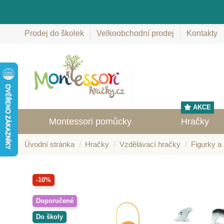
Prodej do školek
Velkoobchodní prodej
Kontakty
AKCE
Montessori pomůcky
Hračky
Úvodní stránka
Hračky
Vzdělávací hračky
Figurky a 
-10%
Doporučené
Do školy