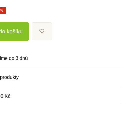
0%
 do košíku
íme do 3 dnů
 produkty
00 Kč