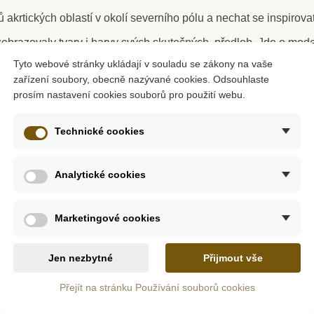
krtických oblastí v okolí severního pólu a nechat se inspirova
 zobrazovaly tvary i barvy svých skutečných předloh. Jde o mo
Tyto webové stránky ukládají v souladu se zákony na vaše
z
Skladem
zařízení soubory, obecně nazývané cookies. Odsouhlaste
arty s obrázky
,
karty s obrázky i názvy
, karty se základními inf
prosím nastavení cookies souborů pro použití webu.
otápěč -
Safari Ltd. Tuba -
Safari L
Hudební nástroje
Good Luc
e
,
zde
nebo
zde
.
Technické cookies
očíst přímo na
blogu
firmy Safari Ltd.
400 Kč
18
5 Kč
444 Kč
Analytické cookies
tail
Přidat do košíku
Přid
Marketingové cookies
Jen nezbytné
Přijmout vše
lovaná.
rfektní krabičku, do které může repliky opět uklidit.
Přejít na stránku Používání souborů cookies
na bezpečí našich dětí a planety. Také proto jsou všechny výrobky