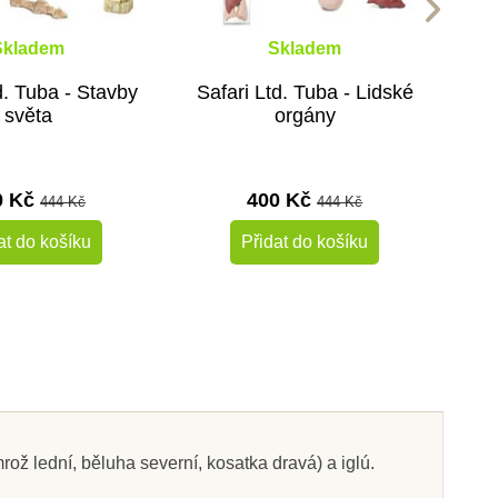
Skladem
Skladem
d. Tuba - Stavby
Safari Ltd. Tuba - Lidské
světa
orgány
0 Kč
400 Kč
444 Kč
444 Kč
at do košíku
Přidat do košíku
-10%
-10%
Do školy
mrož lední, běluha severní, kosatka dravá) a iglú.