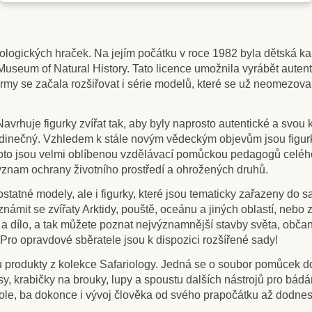
ologických hraček. Na jejím počátku v roce 1982 byla dětská kar
useum of Natural History. Tato licence umožnila vyrábět autent
rmy se začala rozšiřovat i série modelů, které se už neomezoval
 Navrhuje figurky zvířat tak, aby byly naprosto autentické a svo
inečný. Vzhledem k stále novým vědeckým objevům jsou figurky n
I proto jsou velmi oblíbenou vzdělávací pomůckou pedagogů celého
ýznam ochrany životního prostředí a ohrožených druhů.
tatné modely, ale i figurky, které jsou tematicky zařazeny do sa
ámit se zvířaty Arktidy, pouště, oceánu a jiných oblastí, nebo 
rii a dílo, a tak můžete poznat nejvýznamnější stavby světa, obč
 Pro opravdové sběratele jsou k dispozici rozšířené sady!
ou produkty z kolekce Safariology. Jedná se o soubor pomůcek d
, krabičky na brouky, lupy a spoustu dalších nástrojů pro bádání, 
fazole, ba dokonce i vývoj člověka od svého prapočátku až dodnes