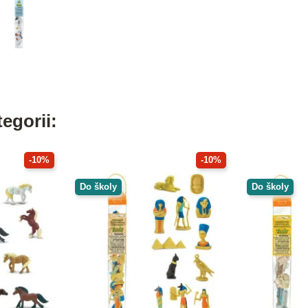
egorii:
-10%
-10%
Do školy
Do školy