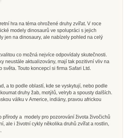
etní hra na téma ohrožené druhy zvířat. V roce
ické modely dinosaurů ve spolupráci s jejich
y jen na dinosaury, ale nabízely pohled na celý
u kvalitou co možná nejvíce odpovídaly skutečnosti.
eustále aktualizovány, mají tak pozitivní vliv na
 světa. Touto koncepcí si firma Safari Ltd.
d, a to podle oblastí, kde se vyskytují, nebo podle
zkoumat druhy žab, motýlů, velryb a spousty dalších.
anskou válku v Americe, indiány, pravou africkou
o přírody a modely pro pozorování života živočichů
ale i životní cykly několika druhů zvířat a rostlin,
.