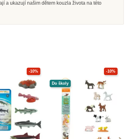
vají a ukazují našim dětem kouzla života na této
-10%
-10%
Do školy