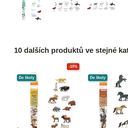
10 dalších produktů ve stejné kat
-10%
Do školy
Do školy