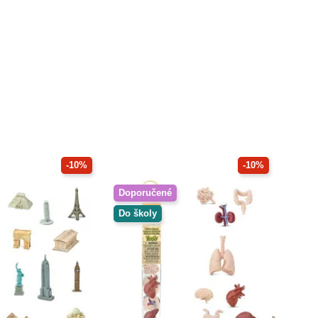
-10%
-10%
Doporučené
Do školy