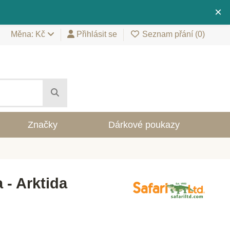
×
Měna: Kč
Přihlásit se
Seznam přání (
0
)
Značky
Dárkové poukazy
 - Arktida