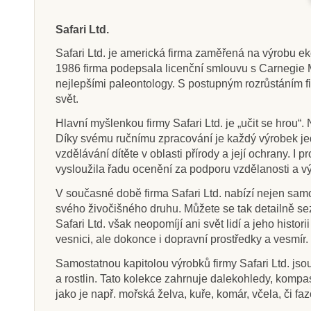
Safari Ltd.
Safari Ltd. je americká firma zaměřená na výrobu ek
1986 firma podepsala licenční smlouvu s Carnegie M
nejlepšími paleontology. S postupným rozrůstáním fi
svět.
Hlavní myšlenkou firmy Safari Ltd. je „učit se hrou“.
Díky svému ručnímu zpracování je každý výrobek jed
vzdělávání dítěte v oblasti přírody a její ochrany. 
vysloužila řadu ocenění za podporu vzdělanosti a v
V současné době firma Safari Ltd. nabízí nejen samos
svého živočišného druhu. Můžete se tak detailně sezn
Safari Ltd. však neopomíjí ani svět lidí a jeho histo
vesnici, ale dokonce i dopravní prostředky a vesmír.
Samostatnou kapitolou výrobků firmy Safari Ltd. js
a rostlin. Tato kolekce zahrnuje dalekohledy, kompasy
jako je např. mořská želva, kuře, komár, včela, či 