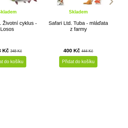
Skladem
Skladem
. Životní cyklus -
Safari Ltd. Tuba - mláďata
Losos
z farmy
3 Kč
400 Kč
348 Kč
444 Kč
at do košíku
Přidat do košíku
-10%