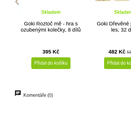
Skladem
Sklade
Goki Roztoč mě - hra s
Goki Dřevěné 
ozubenými kolečky, 8 dílů
les, 32 d
395 Kč
482 Kč
53
Přidat do košíku
Přidat do k
-10%
Do školy
Doporučené
Komentáře (0)
Do školy