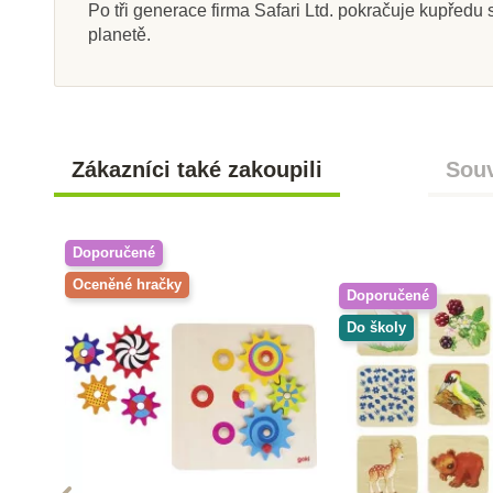
Po tři generace firma Safari Ltd. pokračuje kupředu s
planetě.
Zákazníci také zakoupili
Souv
Doporučené
Oceněné hračky
Doporučené
Do školy