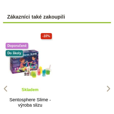
Zákazníci také zakoupili
-10%
Doporučené
Do školy
Skladem
Sentosphere Slime -
výroba slizu