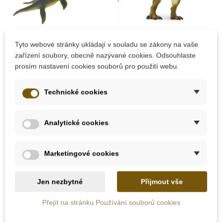
Na dotaz
Skladem
Tyto webové stránky ukládají v souladu se zákony na vaše
zařízení soubory, obecně nazývané cookies. Odsouhlaste
Safari Ltd.
Safari Ltd. Figurka -
prosím nastavení cookies souborů pro použití webu.
Elasmosaurus
Carcharodontosaurus
Technické cookies
338 Kč
338 Kč
375 Kč
375 Kč
Analytické cookies
Zobrazit detail
Přidat do košíku
Marketingové cookies
-10%
-10%
-10%
-10%
-10%
-10%
-10%
-10%
Jen nezbytné
Přijmout vše
Do školy
Do školy
Do školy
Oceněné hračky
Do školy
Do školy
Do školy
Do školy
Popis
Přejít na stránku Používání souborů cookies
Do školy
Detaily produktu