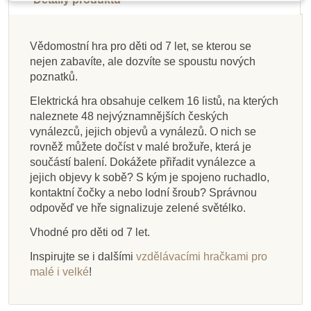
Vědomostní hra pro děti od 7 let, se kterou se
nejen zabavíte, ale dozvíte se spoustu nových
Skladem
Skladem
Skladem
Skladem
Na dotaz
Na dotaz
Skladem
Skladem
poznatků.
Safari Ltd. Figurka -
Safari Ltd. Figurka -
Safari Ltd. Tuba -
Safari Ltd.
Safari Ltd. Figurka -
Safari Ltd. Figurka -
Safari Ltd. Figurka -
Safari Ltd.
Elektrická hra obsahuje celkem 16 listů, na kterých
Parasaurolophus
Ichthyosaurus
Divoký západ
Iguanodon
Camarasaurus
Líhnoucí draci
Liopleurodon
Tylosaurus
naleznete 48 nejvýznamnějších českých
vynálezců, jejich objevů a vynálezů. O nich se
rovněž můžete dočíst v malé brožuře, která je
součástí balení. Dokážete přiřadit vynálezce a
287 Kč
400 Kč
224 Kč
293 Kč
212 Kč
537 Kč
138 Kč
267 Kč
319 Kč
444 Kč
249 Kč
325 Kč
236 Kč
597 Kč
153 Kč
297 Kč
jejich objevy k sobě? S kým je spojeno ruchadlo,
kontaktní čočky a nebo lodní šroub? Správnou
Přidat do košíku
Přidat do košíku
Přidat do košíku
Přidat do košíku
Přidat do košíku
Přidat do košíku
Zobrazit detail
Zobrazit detail
odpověď ve hře signalizuje zelené světélko.
Vhodné pro děti od 7 let.
Inspirujte se i dalšími
vzdělávacími hračkami pro
malé i velké
!