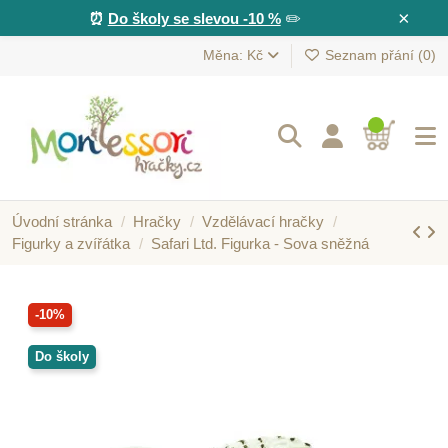
×
⏰
Do školy se slevou -10 %
✏️
Měna: Kč
Seznam přání (
0
)
Úvodní stránka
Hračky
Vzdělávací hračky
Figurky a zvířátka
Safari Ltd. Figurka - Sova sněžná
-10%
Do školy