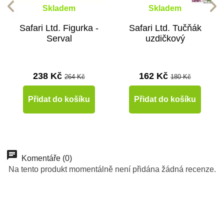
Skladem
Skladem
Safari Ltd. Figurka -
Safari Ltd. Tučňák
Serval
uzdičkový
238 Kč
162 Kč
264 Kč
180 Kč
Přidat do košíku
Přidat do košíku
-10%
-10%
-10%
-10%
-10%
-10%
-10%
-10%
Do školy
Do školy
Do školy
Do školy
Do školy
Do školy
Do školy
Do školy
Komentáře (0)
Na tento produkt momentálně není přidána žádná recenze.