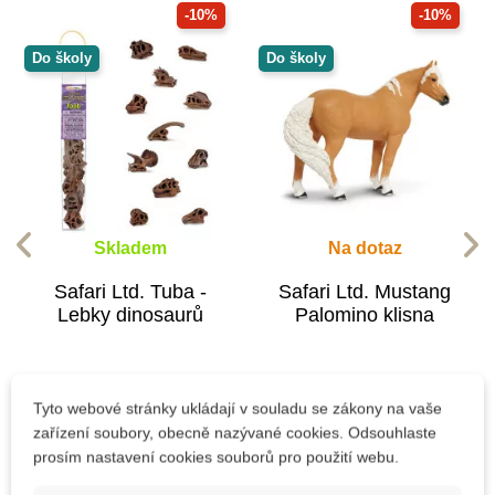
-10%
-10%
Do školy
Do školy
Skladem
Na dotaz
Safari Ltd. Tuba -
Safari Ltd. Mustang
Lebky dinosaurů
Palomino klisna
400 Kč
221 Kč
444 Kč
245 Kč
Tyto webové stránky ukládají v souladu se zákony na vaše
zařízení soubory, obecně nazývané cookies. Odsouhlaste
Přidat do košíku
Zobrazit detail
prosím nastavení cookies souborů pro použití webu.