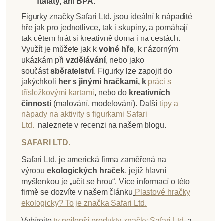
ftaláty, ani BPA.
Figurky značky Safari Ltd. jsou ideální k nápadité
hře jak pro jednotlivce, tak i skupiny, a pomáhají
tak dětem hrát si kreativně doma i na cestách.
Využít je můžete jak k
volné hře
, k názorným
ukázkám při
vzdělávání
, nebo jako
součást
sběratelství
. Figurky lze zapojit do
jakýchkoli
her s jinými hračkami, k
práci s
třísložkovými kartami
,
nebo do
kreativních
činností
(malování, modelování).
Další
tipy a
nápady na aktivity s figurkami Safari
Ltd.
naleznete v recenzi na našem blogu.
SAFARI LTD.
Safari Ltd. je americká firma zaměřená na
výrobu
ekologických hraček
, jejíž hlavní
myšlenkou je „učit se hrou“. Více informací o této
firmě se dozvíte v našem článku
Plastové hračky
ekologicky? To je značka Safari Ltd.
Vybírejte
ty nejlepší produkty značky Safari Ltd.
a