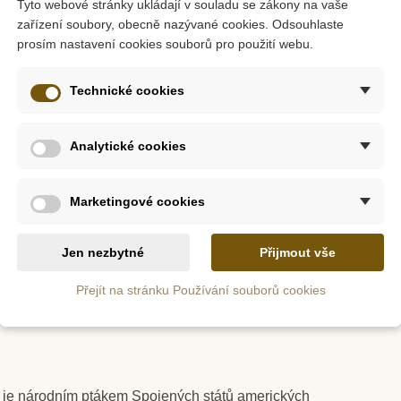
Tyto webové stránky ukládají v souladu se zákony na vaše
zařízení soubory, obecně nazývané cookies. Odsouhlaste
prosím nastavení cookies souborů pro použití webu.
m
Skladem
Technické cookies
 kosti a je zubatý podél krajů. Ideální na trhání ovoce v tropický
 - Květiny
Safari Ltd. Tuba - Život v
Safari Ltd
pralese
Analytické cookies
vy mají velmi ostrý sluch. Dokáží ulovit i kořist schovanou pod
Marketingové cookies
400 Kč
40
4 Kč
444 Kč
ošíku
Přidat do košíku
Přid
Jen nezbytné
Přijmout vše
ma, charakteristický svým růžovým zbarvením. Má ohnutý zobák
Přejít na stránku Používání souborů cookies
el je národním ptákem Spojených států amerických