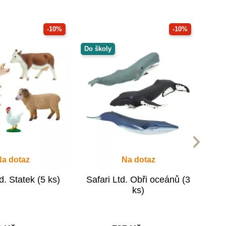
-10%
-10%
Do školy
Na dotaz
Na dotaz
d. Statek (5 ks)
Safari Ltd. Obři oceánů (3
ks)