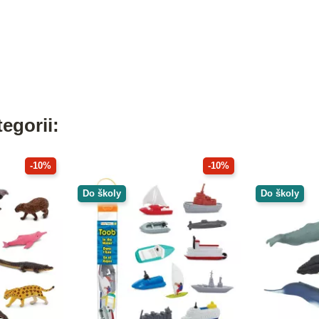
egorii:
-10%
-10%
Do školy
Do školy