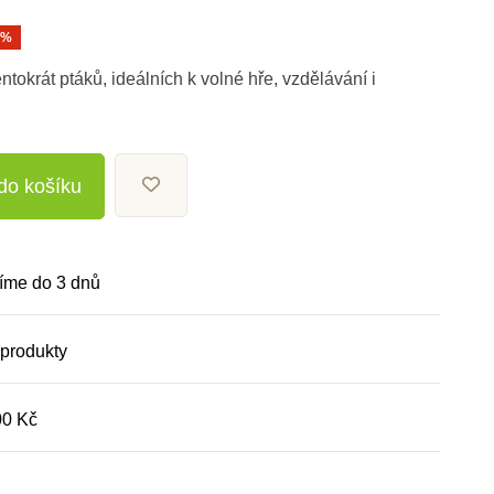
0%
tentokrát ptáků, ideálních k volné hře, vzdělávání i
 do košíku
íme do 3 dnů
 produkty
00 Kč