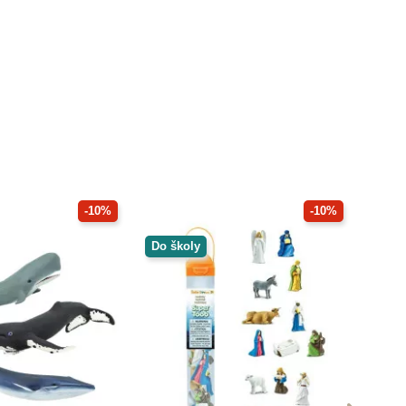
-10%
-10%
Do školy