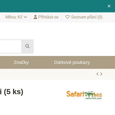
×
Měna: Kč
Přihlásit se
Seznam přání (
0
)
Značky
Dárkové poukazy
i (5 ks)