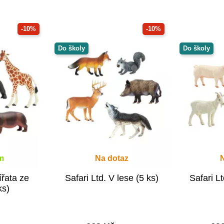
-10%
-10%
Do školy
Do školy
m
Na dotaz
ířata ze
Safari Ltd. V lese (5 ks)
Safari Lt
ks)