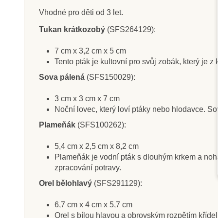
Vhodné pro děti od 3 let.
Tukan krátkozobý
(SFS264129):
Na dotaz
Sklade
7 cm x 3,2 cm x 5 cm
Tento pták je kultovní pro svůj zobák, který je z
Safari Ltd. Tuba -
Safari Ltd. Tuba
Jedovaté žáby
Sova pálená
(SFS150029):
3 cm x 3 cm x 7 cm
Noční lovec, který loví ptáky nebo hlodavce. So
400 Kč
400 Kč
444 Kč
44
Plameňák
(SFS100262):
Zobrazit detail
Přidat do k
5,4 cm x 2,5 cm x 8,2 cm
Plameňák je vodní pták s dlouhým krkem a noha
zpracování potravy.
Orel bělohlavý
(SFS291129):
6,7 cm x 4 cm x 5,7 cm
Orel s bílou hlavou a obrovským rozpětím kříd