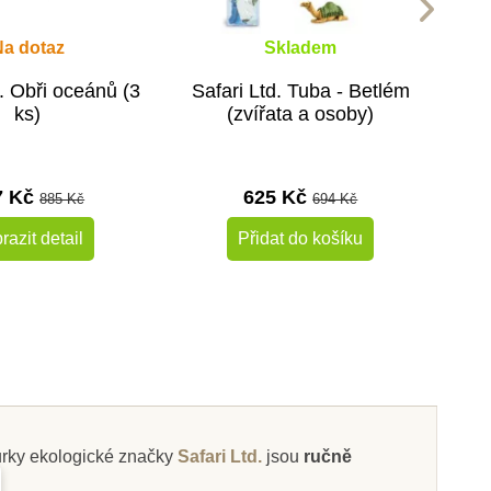
Na dotaz
Skladem
d. Obři oceánů (3
Safari Ltd. Tuba - Betlém
ks)
(zvířata a osoby)
7 Kč
625 Kč
885 Kč
694 Kč
razit detail
Přidat do košíku
-10%
-10%
Do školy
gurky ekologické značky
Safari Ltd.
jsou
ručně