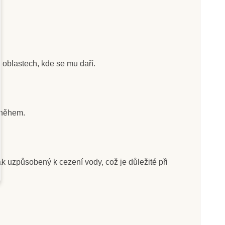
Skladem
Skladem
ch oblastech, kde se mu daří.
. Tuba - Život na
Safari Ltd. Tuba -
poušti
Masožraví dinosauři
 sněhem.
0 Kč
400 Kč
444 Kč
444 Kč
at do košíku
Přidat do košíku
 uzpůsobený k cezení vody, což je důležité při