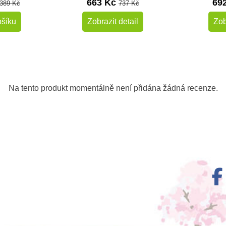
663 Kč
69
 389 Kč
737 Kč
ošíku
Zobrazit detail
Zob
Na tento produkt momentálně není přidána žádná recenze.