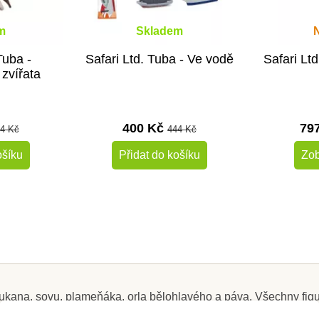
m
Skladem
Tuba -
Safari Ltd. Tuba - Ve vodě
Safari Lt
zvířata
400 Kč
79
4 Kč
444 Kč
ošíku
Přidat do košíku
Zob
-10%
-10%
Doporučené
Doporučené
Do školy
Do školy
 tukana, sovu, plameňáka, orla bělohlavého a páva. Všechny fi
, chemikálie, ftaláty, ani BPA.