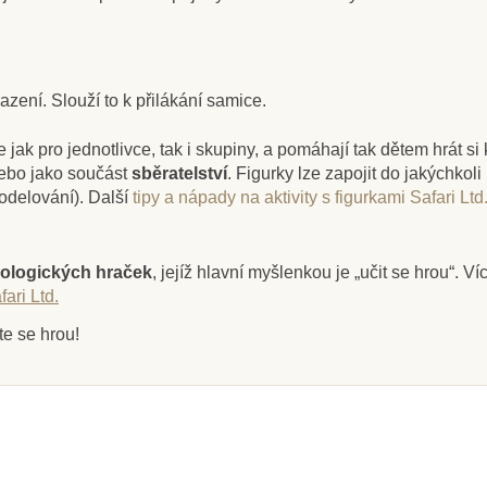
ení. Slouží to k přilákání samice.
e jak pro jednotlivce, tak i skupiny, a pomáhají tak dětem hrát s
nebo jako součást
sběratelství
. Figurky lze zapojit do jakýchkoli
odelování).
Další
tipy a nápady na aktivity s figurkami Safari Ltd
ologických hraček
, jejíž hlavní myšlenkou je „učit se hrou“. V
ari Ltd.
te se hrou!