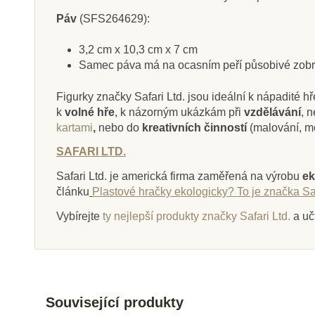
Páv
(SFS264629):
3,2 cm x 10,3 cm x 7 cm
Samec páva má na ocasním peří působivé zobraz
Figurky značky Safari Ltd. jsou ideální k nápadité hř
k
volné hře
, k názorným ukázkám při
vzdělávání
, 
kartami
,
nebo do
kreativních činností
(malování, m
SAFARI LTD.
Safari Ltd. je americká firma zaměřená na výrobu
ek
článku
Plastové hračky ekologicky? To je značka Saf
Vybírejte
ty nejlepší produkty značky Safari Ltd.
a uč
Související produkty