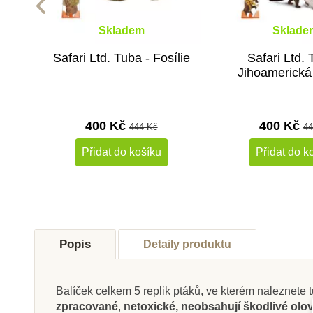
Skladem
Sklade
Safari Ltd. Tuba - Fosílie
Safari Ltd. 
Jihoamerická 
400 Kč
400 Kč
444 Kč
44
Přidat do košíku
Přidat do k
-10%
Do školy
Do školy
Popis
Detaily produktu
Balíček celkem 5 replik ptáků, ve kterém naleznete
zpracované
,
netoxické, neobsahují škodlivé olovo