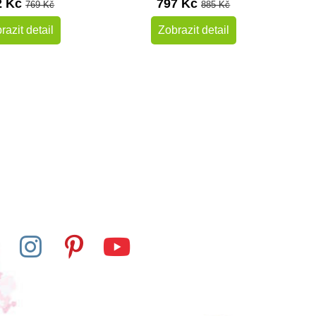
2 Kč
797 Kč
769 Kč
885 Kč
razit detail
Zobrazit detail