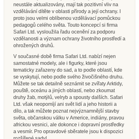
neustále aktualizovány, mají tak pozitivní vliv na
vzdělávání dítěte v oblasti přírody a její ochrany. I
proto jsou velmi oblíbenou vzdělávací pomůckou
pedagogů celého světa. Touto koncepcí si firma
Safari Ltd. vysloužila řadu ocenění za podporu
vzdělanosti a význam ochrany životního prostředí a
ohrožených druhů.
V současné době firma Safari Ltd. nabízí nejen
samostatné modely, ale i figurky, které jsou
tematicky zařazeny do sad, a to podle oblastí, kde
se vyskytují, nebo podle svého živočišného druhu.
Můžete se tak detailně seznámit se zvířaty Arktidy,
pouště, oceánu a jiných oblastí, nebo zkoumat
druhy žab, motýlů, velryb a spousty dalších. Safari
Ltd. však neopomíjí ani svět lidí a jeho historii a
dílo, a tak můžete poznat nejvýznamnější stavby
světa, občanskou válku v Americe, indiány, pravou
africkou vesnici, ale dokonce i dopravní prostředky
a vesmír. Pro opravdové sběratele jsou k dispozici
rozšířené sady!