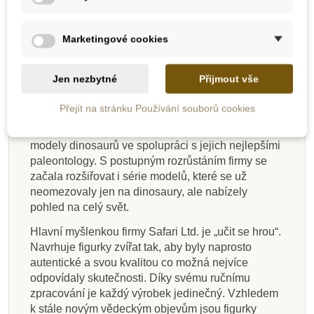
Vhodné pro děti od 3 let.44
Safari Ltd.
Marketingové cookies
Safari Ltd. je americká firma zaměřená na výrobu
ekologických hraček. Na jejím počátku v roce 1982
Jen nezbytné
Přijmout vše
byla dětská karetní hra na téma ohrožené druhy
zvířat. V roce 1986 firma podepsala licenční
Přejít na stránku Používání souborů cookies
smlouvu s Carnegie Museum of Natural
History. Tato licence umožnila vyrábět autentické
modely dinosaurů ve spolupráci s jejich nejlepšími
paleontology. S postupným rozrůstáním firmy se
začala rozšiřovat i série modelů, které se už
neomezovaly jen na dinosaury, ale nabízely
pohled na celý svět.
Hlavní myšlenkou firmy Safari Ltd. je „učit se hrou“.
Navrhuje figurky zvířat tak, aby byly naprosto
autentické a svou kvalitou co možná nejvíce
odpovídaly skutečnosti. Díky svému ručnímu
zpracování je každý výrobek jedinečný. Vzhledem
k stále novým vědeckým objevům jsou figurky