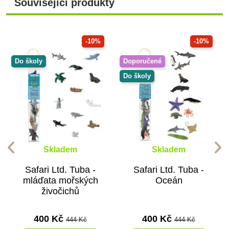
Související produkty
-10%
-10%
Do školy
Doporučené
Do školy
Skladem
Skladem
Safari Ltd. Tuba -
Safari Ltd. Tuba -
mláďata mořských
Oceán
živočichů
400 Kč
400 Kč
444 Kč
444 Kč