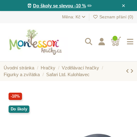
×
⏰
Do školy se slevou -10 %
✏️
Měna: Kč
Seznam přání (
0
)
Úvodní stránka
Hračky
Vzdělávací hračky
Figurky a zvířátka
Safari Ltd. Kulohlavec
-10%
Do školy