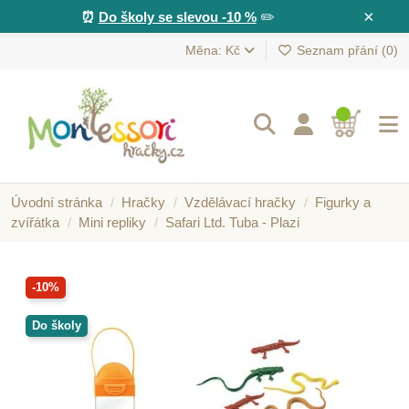
×
⏰
Do školy se slevou -10 %
✏️
Měna: Kč
Seznam přání (
0
)
Úvodní stránka
Hračky
Vzdělávací hračky
Figurky a
zvířátka
Mini repliky
Safari Ltd. Tuba - Plazi
-10%
Do školy