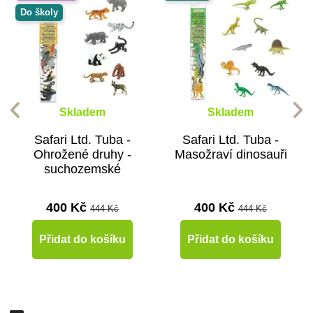
Do školy
Skladem
Skladem
Safari Ltd. Tuba -
Safari Ltd. Tuba -
Ohrožené druhy -
Masožraví dinosauři
suchozemské
400 Kč
400 Kč
444 Kč
444 Kč
Přidat do košíku
Přidat do košíku
-10%
-10%
-10%
-10%
-10%
-10%
-50%