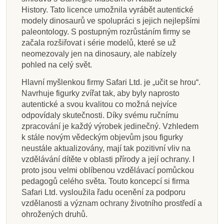
History. Tato licence umožnila vyrábět autentické
modely dinosaurů ve spolupráci s jejich nejlepšími
paleontology. S postupným rozrůstáním firmy se
začala rozšiřovat i série modelů, které se už
neomezovaly jen na dinosaury, ale nabízely
pohled na celý svět.
Hlavní myšlenkou firmy Safari Ltd. je „učit se hrou“.
Navrhuje figurky zvířat tak, aby byly naprosto
autentické a svou kvalitou co možná nejvíce
odpovídaly skutečnosti. Díky svému ručnímu
zpracování je každý výrobek jedinečný. Vzhledem
k stále novým vědeckým objevům jsou figurky
neustále aktualizovány, mají tak pozitivní vliv na
vzdělávání dítěte v oblasti přírody a její ochrany. I
proto jsou velmi oblíbenou vzdělávací pomůckou
pedagogů celého světa. Touto koncepcí si firma
Safari Ltd. vysloužila řadu ocenění za podporu
vzdělanosti a význam ochrany životního prostředí a
ohrožených druhů.