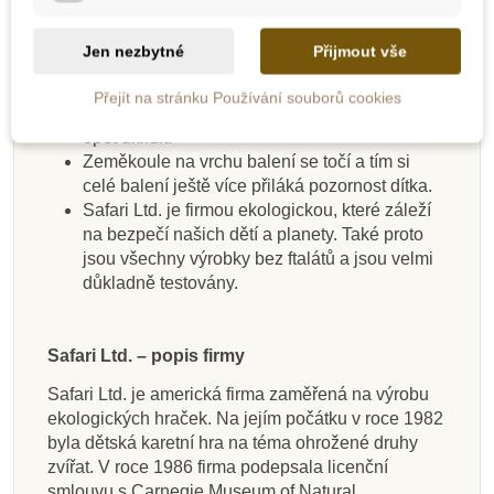
Rozměr tuby 5 x 5 x 33cm
Každá figurka je detailně navržená a ručně
Jen nezbytné
Přijmout vše
malovaná
Balení se dá používat opakovaně, dítko tak
Přejít na stránku Používání souborů cookies
má perfektní krabičku, do které může repliky
opět uklidit.
Zeměkoule na vrchu balení se točí a tím si
celé balení ještě více přiláká pozornost dítka.
Safari Ltd. je firmou ekologickou, které záleží
na bezpečí našich dětí a planety. Také proto
jsou všechny výrobky bez ftalátů a jsou velmi
důkladně testovány.
Safari Ltd. – popis firmy
Safari Ltd. je americká firma zaměřená na výrobu
ekologických hraček. Na jejím počátku v roce 1982
byla dětská karetní hra na téma ohrožené druhy
zvířat. V roce 1986 firma podepsala licenční
smlouvu s Carnegie Museum of Natural