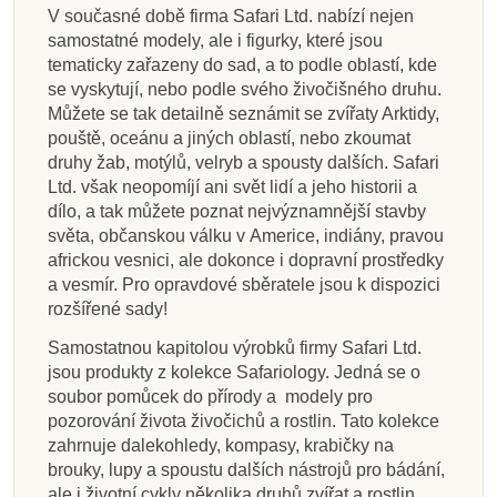
V současné době firma Safari Ltd. nabízí nejen
samostatné modely, ale i figurky, které jsou
tematicky zařazeny do sad, a to podle oblastí, kde
se vyskytují, nebo podle svého živočišného druhu.
Můžete se tak detailně seznámit se zvířaty Arktidy,
pouště, oceánu a jiných oblastí, nebo zkoumat
druhy žab, motýlů, velryb a spousty dalších. Safari
Ltd. však neopomíjí ani svět lidí a jeho historii a
dílo, a tak můžete poznat nejvýznamnější stavby
světa, občanskou válku v Americe, indiány, pravou
africkou vesnici, ale dokonce i dopravní prostředky
a vesmír. Pro opravdové sběratele jsou k dispozici
rozšířené sady!
Samostatnou kapitolou výrobků firmy Safari Ltd.
jsou produkty z kolekce Safariology. Jedná se o
soubor pomůcek do přírody a modely pro
pozorování života živočichů a rostlin. Tato kolekce
zahrnuje dalekohledy, kompasy, krabičky na
brouky, lupy a spoustu dalších nástrojů pro bádání,
ale i životní cykly několika druhů zvířat a rostlin,