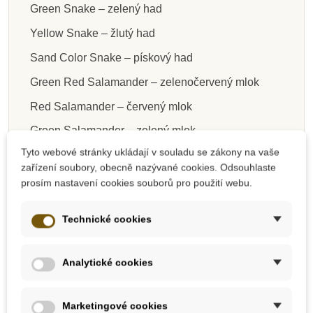
Green Snake – zelený had
Yellow Snake – žlutý had
Sand Color Snake – pískový had
Green Red Salamander – zelenočervený mlok
Red Salamander – červený mlok
Green Salamander – zelený mlok
Tyto webové stránky ukládají v souladu se zákony na vaše
Light Green Red Salamander – světle zelený a
zařízení soubory, obecně nazývané cookies. Odsouhlaste
červený mlok
prosím nastavení cookies souborů pro použití webu.
Velikost figurek: 4-7,5 cm
Technické cookies
Doporučený věk: 3+
Analytické cookies
Safari ltd. Toobs
Marketingové cookies