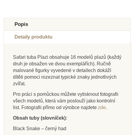
-10%
-10%
-10%
-10%
-10%
-10%
-10%
-50%
Do školy
Do školy
Do školy
Do školy
Do školy
Do školy
Do školy
Výprodej
Popis
Do školy
Detaily produktu
Safari tuba Plazi obsahuje 16 modelů plazů (každý
druh je obsažen ve dvou exemplářích). Ručně
Na dotaz
Skladem
Skladem
Skladem
Na dotaz
Skladem
Skladem
Skladem
malované figurky vyvedené v detailech dokáží
dítěti pomoci rozeznat typické znaky jednotlivých
Safari Ltd. Tuba - Na
Safari Ltd. Zvířata
Safari Ltd. Tuba -
Safari Ltd. Vlak
Safari Ltd. Tuba - Na
Safari Ltd. Dinosauři
Safari Ltd. Savana -
Safari Ltd. Životní
zvířat.
Austrálie (3 ks)
obloze
Delfíni
Good Luck Minis
cyklus - Žížala
(5 ks)
silnici
Funpack
Pro práci s pomůckou můžete vytisknout fotografii
všech modelů, která vám poslouží jako kontrolní
list. Fotografii přímo od výrobce najdete
zde
.
457 Kč
400 Kč
445 Kč
400 Kč
1 403 Kč
313 Kč
400 Kč
187 Kč
508 Kč
444 Kč
889 Kč
444 Kč
348 Kč
444 Kč
208 Kč
1 559 Kč
Obsah tuby (slovníček):
Přidat do košíku
Přidat do košíku
Přidat do košíku
Zobrazit detail
Přidat do košíku
Přidat do košíku
Přidat do košíku
Zobrazit detail
Black Snake – černý had