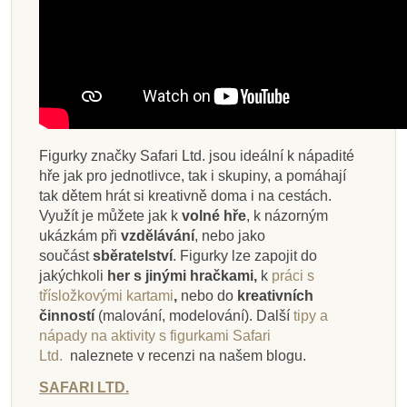
Figurky značky Safari Ltd. jsou ideální k nápadité
hře jak pro jednotlivce, tak i skupiny, a pomáhají
tak dětem hrát si kreativně doma i na cestách.
Využít je můžete jak k
volné hře
, k názorným
ukázkám při
vzdělávání
, nebo jako
součást
sběratelství
. Figurky lze zapojit do
jakýchkoli
her s jinými hračkami,
k
práci s
třísložkovými kartami
,
nebo do
kreativních
činností
(malování, modelování).
Další
tipy a
nápady na aktivity s figurkami Safari
Ltd.
naleznete v recenzi na našem blogu.
SAFARI LTD.