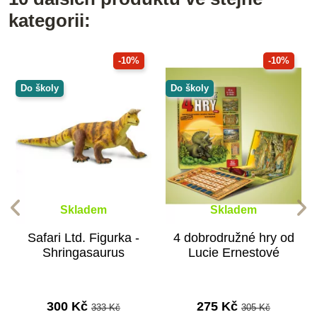
kategorii:
-10%
-10%
Do školy
Do školy
Skladem
Skladem
Safari Ltd. Figurka -
4 dobrodružné hry od
Shringasaurus
Lucie Ernestové
300 Kč
275 Kč
333 Kč
305 Kč