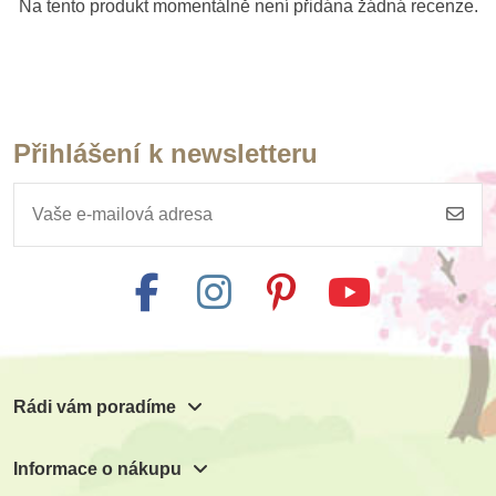
Na tento produkt momentálně není přidána žádná recenze.
Přihlášení k newsletteru
Skladem
Safari Ltd. Figurka -
Opeřený
Tyrannosaurus Rex
(s rozšířenou
realitou)
824 Kč
916 Kč
Přidat do košíku
Rádi vám poradíme
Informace o nákupu