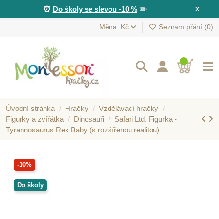
×
⏰
Do školy se slevou -10 %
✏️
Měna: Kč
Seznam přání (
0
)
Úvodní stránka
Hračky
Vzdělávací hračky
Figurky a zvířátka
Dinosauři
Safari Ltd. Figurka -
Tyrannosaurus Rex Baby (s rozšířenou realitou)
-10%
Do školy