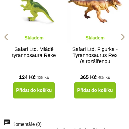
Skladem
Skladem
Safari Ltd. Mládě
Safari Ltd. Figurka -
tyrannosaura Rexe
Tyrannosaurus Rex
(s rozšířenou
realitou)
124 Kč
365 Kč
138 Kč
405 Kč
Přidat do košíku
Přidat do košíku
-10%
Do školy
Komentáře (0)