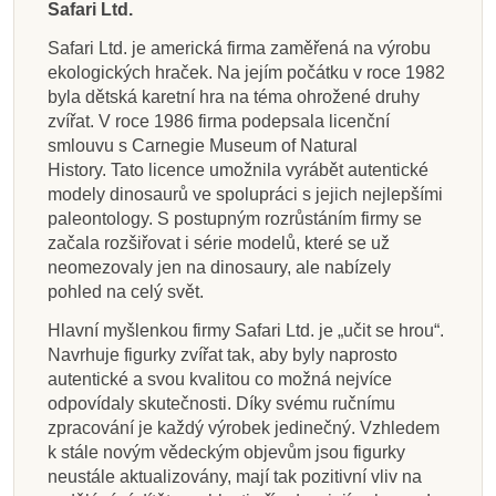
Safari Ltd.
Safari Ltd. je americká firma zaměřená na výrobu
ekologických hraček. Na jejím počátku v roce 1982
byla dětská karetní hra na téma ohrožené druhy
zvířat. V roce 1986 firma podepsala licenční
smlouvu s Carnegie Museum of Natural
History. Tato licence umožnila vyrábět autentické
modely dinosaurů ve spolupráci s jejich nejlepšími
paleontology. S postupným rozrůstáním firmy se
začala rozšiřovat i série modelů, které se už
neomezovaly jen na dinosaury, ale nabízely
pohled na celý svět.
Hlavní myšlenkou firmy Safari Ltd. je „učit se hrou“.
Navrhuje figurky zvířat tak, aby byly naprosto
autentické a svou kvalitou co možná nejvíce
odpovídaly skutečnosti. Díky svému ručnímu
zpracování je každý výrobek jedinečný. Vzhledem
k stále novým vědeckým objevům jsou figurky
neustále aktualizovány, mají tak pozitivní vliv na