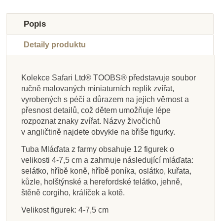
Do školy
Do školy
Do školy
Do školy
Do školy
Do školy
Do školy
Do školy
Popis
Detaily produktu
Kolekce Safari Ltd® TOOBS® představuje soubor
ručně malovaných miniaturních replik zvířat,
Na dotaz
Na dotaz
Skladem
Skladem
Na dotaz
Na dotaz
Na dotaz
Skladem
vyrobených s péčí a důrazem na jejich věrnost a
přesnost detailů, což dětem umožňuje lépe
Safari Ltd. Alpaka
Safari Ltd. Osel
Safari Ltd. Sele
HOLZTIGER
Safari Ltd. Figurka -
Safari Ltd. Figurka -
Safari Ltd. Kůzle
PlanToys Kráva
rozpoznat znaky zvířat. Názvy živočichů
Dřevěná figurka -
Mourovatá kočka
Králík
v angličtině najdete obvykle na břiše figurky.
Ovečka
Tuba Mláďata z farmy obsahuje 12 figurek o
velikosti 4-7,5 cm a zahrnuje následující mláďata:
383 Kč
162 Kč
132 Kč
62 Kč
176 Kč
99 Kč
86 Kč
87 Kč
69 Kč
425 Kč
180 Kč
147 Kč
110 Kč
95 Kč
97 Kč
195 Kč
selátko, hříbě koně, hříbě poníka, oslátko, kuřata,
kůzle, holštýnské a herefordské telátko, jehně,
Přidat do košíku
Přidat do košíku
Zobrazit detail
Zobrazit detail
Přidat do košíku
Zobrazit detail
Zobrazit detail
Zobrazit detail
štěně corgiho, králíček a kotě.
Velikost figurek: 4-7,5 cm