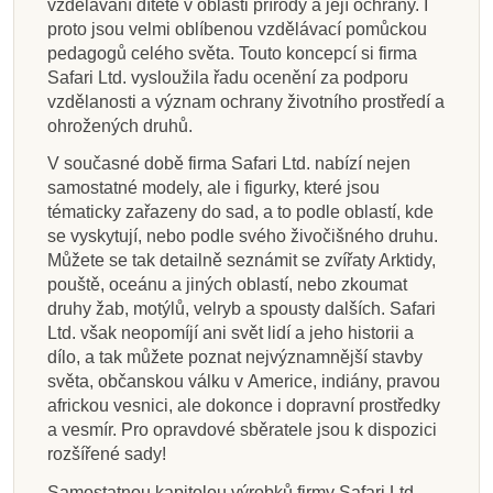
vzdělávání dítěte v oblasti přírody a její ochrany. I
proto jsou velmi oblíbenou vzdělávací pomůckou
pedagogů celého světa. Touto koncepcí si firma
Safari Ltd. vysloužila řadu ocenění za podporu
vzdělanosti a význam ochrany životního prostředí a
ohrožených druhů.
V současné době firma Safari Ltd. nabízí nejen
samostatné modely, ale i figurky, které jsou
tématicky zařazeny do sad, a to podle oblastí, kde
se vyskytují, nebo podle svého živočišného druhu.
Můžete se tak detailně seznámit se zvířaty Arktidy,
pouště, oceánu a jiných oblastí, nebo zkoumat
druhy žab, motýlů, velryb a spousty dalších. Safari
Ltd. však neopomíjí ani svět lidí a jeho historii a
dílo, a tak můžete poznat nejvýznamnější stavby
světa, občanskou válku v Americe, indiány, pravou
africkou vesnici, ale dokonce i dopravní prostředky
a vesmír. Pro opravdové sběratele jsou k dispozici
rozšířené sady!
Samostatnou kapitolou výrobků firmy Safari Ltd.