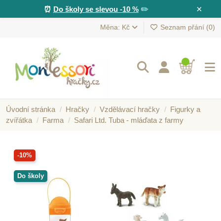
×
⏰
Do školy se slevou -10 %
✏️
Měna: Kč
Seznam přání (
0
)
Úvodní stránka
Hračky
Vzdělávací hračky
Figurky a
zvířátka
Farma
Safari Ltd. Tuba - mláďata z farmy
-10%
Do školy