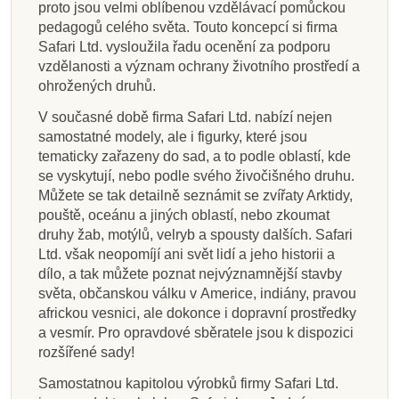
proto jsou velmi oblíbenou vzdělávací pomůckou
pedagogů celého světa. Touto koncepcí si firma
Safari Ltd. vysloužila řadu ocenění za podporu
vzdělanosti a význam ochrany životního prostředí a
ohrožených druhů.
V současné době firma Safari Ltd. nabízí nejen
samostatné modely, ale i figurky, které jsou
tematicky zařazeny do sad, a to podle oblastí, kde
se vyskytují, nebo podle svého živočišného druhu.
Můžete se tak detailně seznámit se zvířaty Arktidy,
pouště, oceánu a jiných oblastí, nebo zkoumat
druhy žab, motýlů, velryb a spousty dalších. Safari
Ltd. však neopomíjí ani svět lidí a jeho historii a
dílo, a tak můžete poznat nejvýznamnější stavby
světa, občanskou válku v Americe, indiány, pravou
africkou vesnici, ale dokonce i dopravní prostředky
a vesmír. Pro opravdové sběratele jsou k dispozici
rozšířené sady!
Samostatnou kapitolou výrobků firmy Safari Ltd.