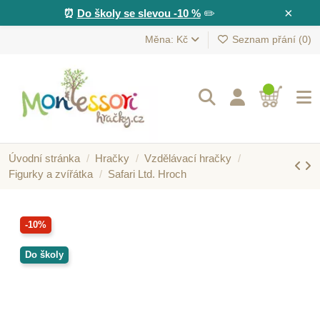
×
⏰
Do školy se slevou -10 %
✏️
Měna: Kč
Seznam přání (
0
)
Úvodní stránka
Hračky
Vzdělávací hračky
Figurky a zvířátka
Safari Ltd. Hroch
-10%
Do školy