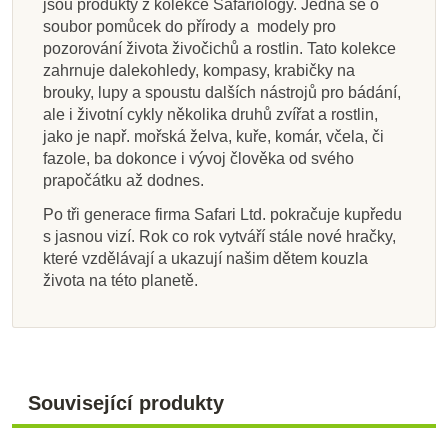
jsou produkty z kolekce Safariology. Jedná se o
soubor pomůcek do přírody a modely pro
pozorování života živočichů a rostlin. Tato kolekce
zahrnuje dalekohledy, kompasy, krabičky na
brouky, lupy a spoustu dalších nástrojů pro bádání,
ale i životní cykly několika druhů zvířat a rostlin,
jako je např. mořská želva, kuře, komár, včela, či
fazole, ba dokonce i vývoj člověka od svého
prapočátku až dodnes.
Po tři generace firma Safari Ltd. pokračuje kupředu
s jasnou vizí. Rok co rok vytváří stále nové hračky,
které vzdělávají a ukazují našim dětem kouzla
života na této planetě.
Související produkty