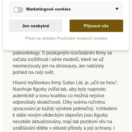
Safari Ltd. je americká firma zaměřená na výrobu
Marketingové cookies
ekologických hraček. Na jejím počátku v roce 1982
byla dětská karetní hra na téma ohrožené druhy
Jen nezbytné
Přijmout vše
zvířat. V roce 1986 firma podepsala licenční
smlouvu s Carnegie Museum of Natural
Přejít na stránku Používání souborů cookies
History. Tato licence umožnila vyrábět autentické
modely dinosaurů ve spolupráci s jejich nejlepšími
paleontology. S postupným rozrůstáním firmy se
začala rozšiřovat i série modelů, které se už
neomezovaly jen na dinosaury, ale nabízely
pohled na celý svět.
Hlavní myšlenkou firmy Safari Ltd. je „učit se hrou“.
Navrhuje figurky zvířat tak, aby byly naprosto
autentické a svou kvalitou co možná nejvíce
odpovídaly skutečnosti. Díky svému ručnímu
zpracování je každý výrobek jedinečný. Vzhledem
k stále novým vědeckým objevům jsou figurky
neustále aktualizovány, mají tak pozitivní vliv na
vzdělávání dítěte v oblasti přírody a její ochrany. I