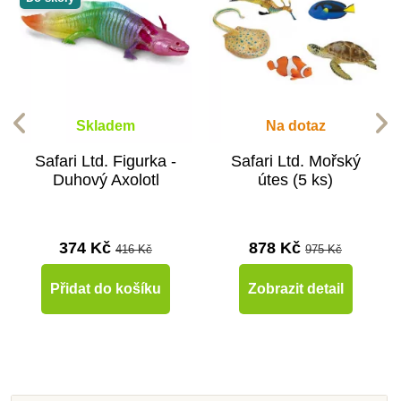
Skladem
Na dotaz
Safari Ltd. Figurka -
Safari Ltd. Mořský
Duhový Axolotl
útes (5 ks)
374 Kč
878 Kč
416 Kč
975 Kč
Přidat do košíku
Zobrazit detail
-10%
-10%
-10%
-10%
-10%
-10%
-10%
-10%
Do školy
Do školy
Do školy
Do školy
Do školy
Novinka
Do školy
Do školy