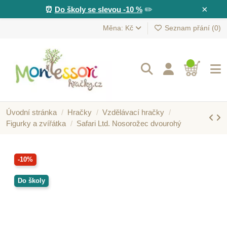
×
⏰
Do školy se slevou -10 %
✏️
Měna: Kč
Seznam přání (
0
)
Úvodní stránka
Hračky
Vzdělávací hračky
Figurky a zvířátka
Safari Ltd. Nosorožec dvourohý
-10%
Do školy