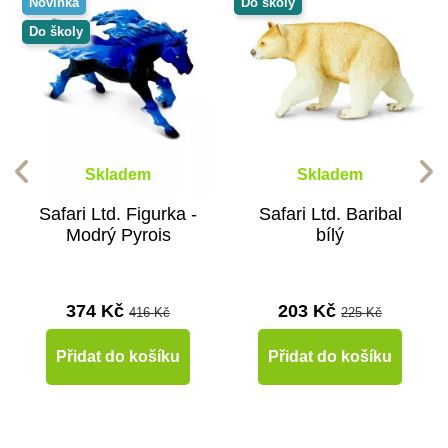
Novinka
Do školy
Do školy
Skladem
Skladem
Safari Ltd. Figurka -
Safari Ltd. Baribal
Modrý Pyrois
bílý
374 Kč
203 Kč
416 Kč
225 Kč
Přidat do košíku
Přidat do košíku
-10%
-10%
-10%
-10%
-10%
-10%
-10%
-10%