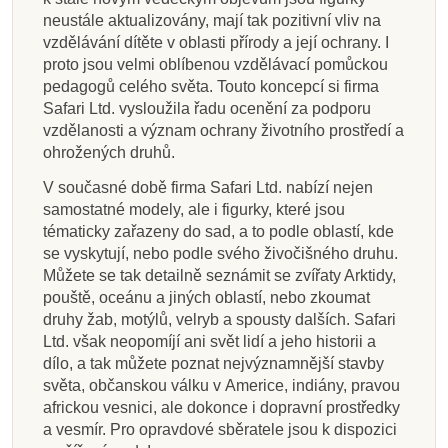
neustále aktualizovány, mají tak pozitivní vliv na
vzdělávání dítěte v oblasti přírody a její ochrany. I
proto jsou velmi oblíbenou vzdělávací pomůckou
pedagogů celého světa. Touto koncepcí si firma
Safari Ltd. vysloužila řadu ocenění za podporu
vzdělanosti a význam ochrany životního prostředí a
ohrožených druhů.
V současné době firma Safari Ltd. nabízí nejen
samostatné modely, ale i figurky, které jsou
tématicky zařazeny do sad, a to podle oblastí, kde
se vyskytují, nebo podle svého živočišného druhu.
Můžete se tak detailně seznámit se zvířaty Arktidy,
pouště, oceánu a jiných oblastí, nebo zkoumat
druhy žab, motýlů, velryb a spousty dalších. Safari
Ltd. však neopomíjí ani svět lidí a jeho historii a
dílo, a tak můžete poznat nejvýznamnější stavby
světa, občanskou válku v Americe, indiány, pravou
africkou vesnici, ale dokonce i dopravní prostředky
a vesmír. Pro opravdové sběratele jsou k dispozici