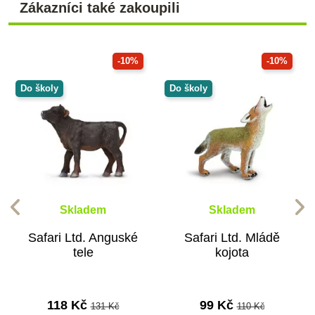
Zákazníci také zakoupili
-10%
-10%
Do školy
Do školy
Skladem
Skladem
Safari Ltd. Anguské
Safari Ltd. Mládě
tele
kojota
118 Kč
99 Kč
131 Kč
110 Kč