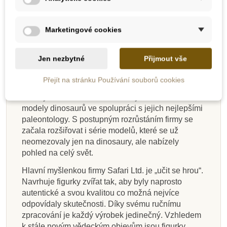
Vhodné pro děti od 3 let.
Safari Ltd. – popis firmy
Marketingové cookies
Safari Ltd. je americká firma zaměřená na výrobu
ekologických hraček. Na jejím počátku v roce 1982
Jen nezbytné
Přijmout vše
byla dětská karetní hra na téma ohrožené druhy
zvířat. V roce 1986 firma podepsala licenční
Přejít na stránku Používání souborů cookies
smlouvu s Carnegie Museum of Natural
History. Tato licence umožnila vyrábět autentické
modely dinosaurů ve spolupráci s jejich nejlepšími
paleontology. S postupným rozrůstáním firmy se
začala rozšiřovat i série modelů, které se už
neomezovaly jen na dinosaury, ale nabízely
pohled na celý svět.
Hlavní myšlenkou firmy Safari Ltd. je „učit se hrou“.
Navrhuje figurky zvířat tak, aby byly naprosto
autentické a svou kvalitou co možná nejvíce
odpovídaly skutečnosti. Díky svému ručnímu
zpracování je každý výrobek jedinečný. Vzhledem
k stále novým vědeckým objevům jsou figurky