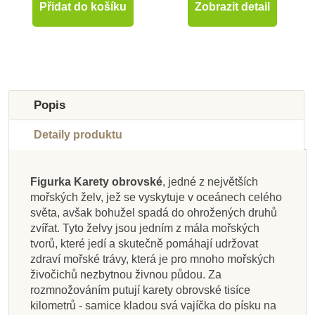
Přidat do košíku
Zobrazit detail
-10%
-10%
-10%
-10%
-10%
-10%
-10%
-10%
Do školy
Do školy
Do školy
Do školy
Novinka
Do školy
Do školy
Do školy
Popis
Do školy
Detaily produktu
Figurka Karety obrovské
, jedné z největších
mořských želv, jež se vyskytuje v oceánech celého
Na dotaz
Skladem
Skladem
Skladem
Skladem
Skladem
Skladem
Skladem
světa, avšak bohužel spadá do ohrožených druhů
zvířat. Tyto želvy jsou jedním z mála mořských
Safari Ltd. Psohlavec
Safari Ltd. Figurka -
Safari Ltd. Figurka -
Safari Ltd. Figurka -
Safari Ltd. Figurka -
Safari Ltd. Tuba -
Safari Ltd. Mládě
PlanToys Zebra
tvorů, které jedí a skutečně pomáhají udržovat
Poletucha vlnatá
orinocký
Jaguar
Kanec
Mimozemský drak
Zvířata Austrálie
levharta
zdraví mořské trávy, která je pro mnoho mořských
živočichů nezbytnou živnou půdou. Za
rozmnožováním putují karety obrovské tisíce
149 Kč
312 Kč
574 Kč
412 Kč
449 Kč
400 Kč
175 Kč
176 Kč
kilometrů - samice kladou svá vajíčka do písku na
166 Kč
347 Kč
638 Kč
458 Kč
499 Kč
444 Kč
194 Kč
195 Kč