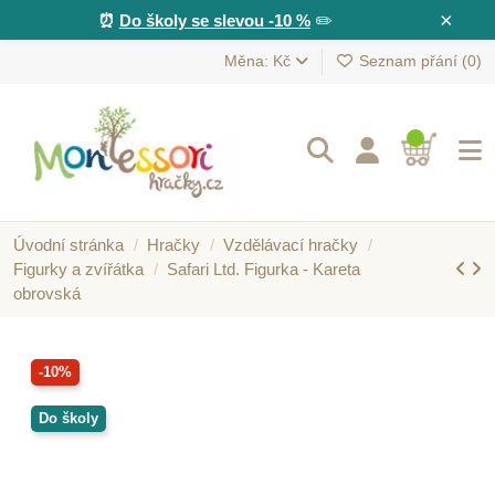
×
⏰
Do školy se slevou -10 %
✏️
Měna: Kč
Seznam přání (
0
)
Úvodní stránka
Hračky
Vzdělávací hračky
Figurky a zvířátka
Safari Ltd. Figurka - Kareta
obrovská
-10%
Do školy