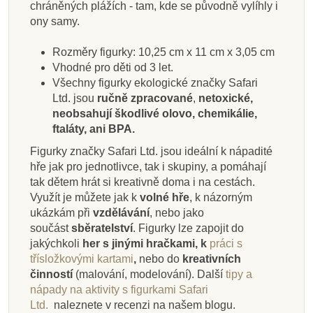
chráněných plážích - tam, kde se původně vylíhly i
ony samy.
Přidat do košíku
Přidat do košíku
Přidat do košíku
Zobrazit detail
Přidat do košíku
Přidat do košíku
Přidat do košíku
Přidat do košíku
Rozměry figurky: 10,25 cm x 11 cm x 3,05 cm
Vhodné pro děti od 3 let.
Všechny figurky ekologické značky Safari
Ltd. jsou
ručně zpracované
,
netoxické,
neobsahují škodlivé olovo, chemikálie,
ftaláty, ani BPA.
Figurky značky Safari Ltd. jsou ideální k nápadité
hře jak pro jednotlivce, tak i skupiny, a pomáhají
tak dětem hrát si kreativně doma i na cestách.
Využít je můžete jak k
volné hře
, k názorným
ukázkám při
vzdělávání
, nebo jako
součást
sběratelství
. Figurky lze zapojit do
jakýchkoli
her s jinými hračkami, k
práci s
třísložkovými kartami
,
nebo do
kreativních
činností
(malování, modelování).
Další
tipy a
nápady na aktivity s figurkami Safari
Ltd.
naleznete v recenzi na našem blogu.