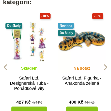
kategorii:
-10%
-10%
Do školy
Novinka
Do školy
Skladem
Na dotaz
Safari Ltd.
Safari Ltd. Figurka -
Designerská Tuba -
Anakonda zelená
Pohádkové víly
427 Kč
400 Kč
474 Kč
444 Kč