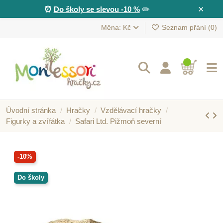
×
⏰
Do školy se slevou -10 %
✏️
Měna: Kč
Seznam přání (
0
)
Úvodní stránka
Hračky
Vzdělávací hračky
Figurky a zvířátka
Safari Ltd. Pižmoň severní
-10%
Do školy