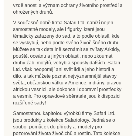
vzdělanosti a význam ochrany životního prostředí a
ohrožených druhů.
V současné době firma Safari Ltd. nabízí nejen
samostatné modely, ale i figurky, které jsou
tématicky zařazeny do sad, a to podle oblastí, kde
se vyskytují, nebo podle svého živočišného druhu.
Můžete se tak detailně seznámit se zvířaty Arktidy,
pouště, oceánu a jiných oblastí, nebo zkoumat
druhy žab, motýlů, velryb a spousty dalších. Safari
Ltd. však neopomíjí ani svět lidí a jeho historii a
dílo, a tak můžete poznat nejvýznamnější stavby
světa, občanskou válku v Americe, indiány, pravou
africkou vesnici, ale dokonce i dopravní prostředky
a vesmír. Pro opravdové sběratele jsou k dispozici
rozšířené sady!
Samostatnou kapitolou výrobků firmy Safari Ltd.
jsou produkty z kolekce Safariology. Jedná se o
soubor pomůcek do přírody a modely pro
pozorování života živočichů a rostlin. Tato kolekce