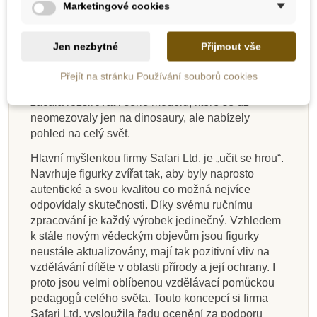
Marketingové cookies
byla dětská karetní hra na téma ohrožené druhy
zvířat. V roce 1986 firma podepsala licenční
smlouvu s Carnegie Museum of Natural
Jen nezbytné
Přijmout vše
History. Tato licence umožnila vyrábět autentické
modely dinosaurů ve spolupráci s jejich nejlepšími
Přejít na stránku Používání souborů cookies
paleontology. S postupným rozrůstáním firmy se
začala rozšiřovat i série modelů, které se už
neomezovaly jen na dinosaury, ale nabízely
pohled na celý svět.
Hlavní myšlenkou firmy Safari Ltd. je „učit se hrou“.
Navrhuje figurky zvířat tak, aby byly naprosto
autentické a svou kvalitou co možná nejvíce
odpovídaly skutečnosti. Díky svému ručnímu
zpracování je každý výrobek jedinečný. Vzhledem
k stále novým vědeckým objevům jsou figurky
neustále aktualizovány, mají tak pozitivní vliv na
vzdělávání dítěte v oblasti přírody a její ochrany. I
proto jsou velmi oblíbenou vzdělávací pomůckou
pedagogů celého světa. Touto koncepcí si firma
Safari Ltd. vysloužila řadu ocenění za podporu