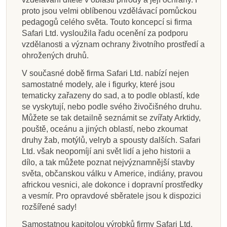
proto jsou velmi oblíbenou vzdělávací pomůckou
pedagogů celého světa. Touto koncepcí si firma
Safari Ltd. vysloužila řadu ocenění za podporu
vzdělanosti a význam ochrany životního prostředí a
ohrožených druhů.
V současné době firma Safari Ltd. nabízí nejen
samostatné modely, ale i figurky, které jsou
tematicky zařazeny do sad, a to podle oblastí, kde
se vyskytují, nebo podle svého živočišného druhu.
Můžete se tak detailně seznámit se zvířaty Arktidy,
pouště, oceánu a jiných oblastí, nebo zkoumat
druhy žab, motýlů, velryb a spousty dalších. Safari
Ltd. však neopomíjí ani svět lidí a jeho historii a
dílo, a tak můžete poznat nejvýznamnější stavby
světa, občanskou válku v Americe, indiány, pravou
africkou vesnici, ale dokonce i dopravní prostředky
a vesmír. Pro opravdové sběratele jsou k dispozici
rozšířené sady!
Samostatnou kapitolou výrobků firmy Safari Ltd.