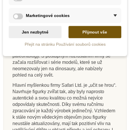
Safari Ltd. – popis firmy
Safari Ltd. je americká firma zaměřená na výrobu
Marketingové cookies
ekologických hraček. Na jejím počátku v roce 1982
byla dětská karetní hra na téma ohrožené druhy
zvířat. V roce 1986 firma podepsala licenční
Jen nezbytné
Přijmout vše
smlouvu s Carnegie Museum of Natural
History. Tato licence umožnila vyrábět autentické
Přejít na stránku Používání souborů cookies
modely dinosaurů ve spolupráci s jejich nejlepšími
paleontology. S postupným rozrůstáním firmy se
začala rozšiřovat i série modelů, které se už
neomezovaly jen na dinosaury, ale nabízely
pohled na celý svět.
Hlavní myšlenkou firmy Safari Ltd. je „učit se hrou“.
Navrhuje figurky zvířat tak, aby byly naprosto
autentické a svou kvalitou co možná nejvíce
odpovídaly skutečnosti. Díky svému ručnímu
zpracování je každý výrobek jedinečný. Vzhledem
k stále novým vědeckým objevům jsou figurky
neustále aktualizovány, mají tak pozitivní vliv na
vzdělávání dítěte v oblasti přírody a její ochrany. I