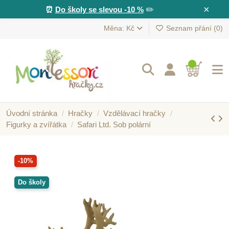
×
⏰
Do školy se slevou -10 %
✏️
Měna: Kč
Seznam přání (
0
)
Úvodní stránka
Hračky
Vzdělávací hračky
Figurky a zvířátka
Safari Ltd. Sob polární
-10%
Do školy