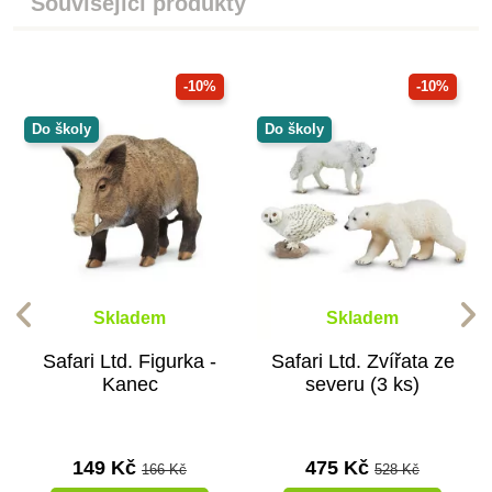
Související produkty
-10%
-10%
Do školy
Do školy
Skladem
Skladem
Safari Ltd. Figurka -
Safari Ltd. Zvířata ze
Kanec
severu (3 ks)
149 Kč
475 Kč
166 Kč
528 Kč