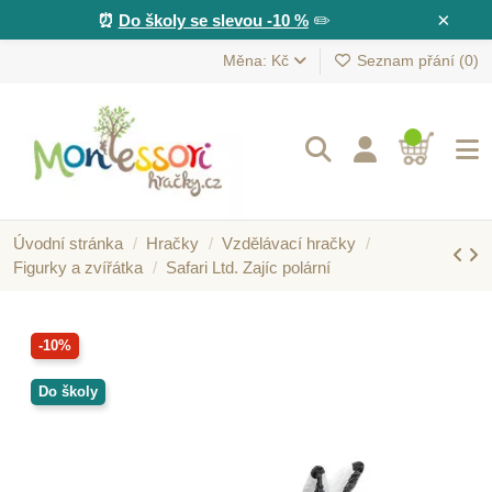
×
⏰
Do školy se slevou -10 %
✏️
Měna: Kč
Seznam přání (
0
)
Úvodní stránka
Hračky
Vzdělávací hračky
Figurky a zvířátka
Safari Ltd. Zajíc polární
-10%
Do školy