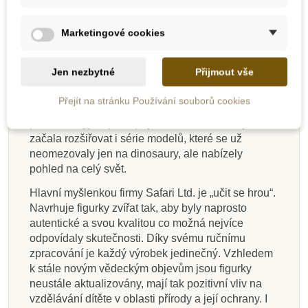
Safari Ltd. je americká firma zaměřená na výrobu
ekologických hraček. Na jejím počátku v roce 1982
Marketingové cookies
byla dětská karetní hra na téma ohrožené druhy
zvířat. V roce 1986 firma podepsala licenční
Jen nezbytné
Přijmout vše
smlouvu s Carnegie Museum of Natural
History. Tato licence umožnila vyrábět autentické
Přejít na stránku Používání souborů cookies
modely dinosaurů ve spolupráci s jejich nejlepšími
paleontology. S postupným rozrůstáním firmy se
začala rozšiřovat i série modelů, které se už
neomezovaly jen na dinosaury, ale nabízely
pohled na celý svět.
Hlavní myšlenkou firmy Safari Ltd. je „učit se hrou“.
Navrhuje figurky zvířat tak, aby byly naprosto
autentické a svou kvalitou co možná nejvíce
odpovídaly skutečnosti. Díky svému ručnímu
zpracování je každý výrobek jedinečný. Vzhledem
k stále novým vědeckým objevům jsou figurky
neustále aktualizovány, mají tak pozitivní vliv na
vzdělávání dítěte v oblasti přírody a její ochrany. I