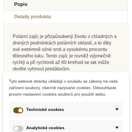
Popis
Detaily produktu
Polární zajíc je přizpůsobený životu v chladných a
drsných podmínkách polárních oblastí, a to díky
Na dotaz
Na dotaz
Na dotaz
Skladem
Na dotaz
Na dotaz
Na dotaz
Skladem
své extrémně silné srsti a vysokému procentu
tělesného tuku. Tento zajíc je rovněž výjimečně
Safari Ltd. Dinosauři
Safari Ltd. Figurka -
Safari Ltd. Kachna
Safari Ltd. Slon
Safari Ltd. Figurka -
Safari Ltd. Figurka -
Safari Ltd. Figurka -
Safari Ltd. Babirusa
rychlý a při rychlosti až 60 km/hod se tak může
Liška obecná
indický
(5 ks)
Jednorožec růžový
Stegosaurus
Pteranodon
skvěle vyhnout predátorům.
Safari Ltd. je firmou ekologickou, které záleží na
Tyto webové stránky ukládají v souladu se zákony na vaše
bezpečí našich dětí a planety. Také proto jsou
1 403 Kč
491 Kč
302 Kč
86 Kč
752 Kč
338 Kč
149 Kč
163 Kč
zařízení soubory, obecně nazývané cookies. Odsouhlaste
95 Kč
545 Kč
335 Kč
1 559 Kč
835 Kč
375 Kč
166 Kč
181 Kč
všechny výrobky bez ftalátů a jsou velmi důkladně
prosím nastavení cookies souborů pro použití webu.
testovány.
Přidat do košíku
Zobrazit detail
Zobrazit detail
Zobrazit detail
Přidat do košíku
Zobrazit detail
Zobrazit detail
Zobrazit detail
Rozměry figurky: cca 5 cm x 3 cm x 6 cm
Technické cookies
Vhodné pro děti od 3 let.
Analytické cookies
Safari Ltd. – popis firmy