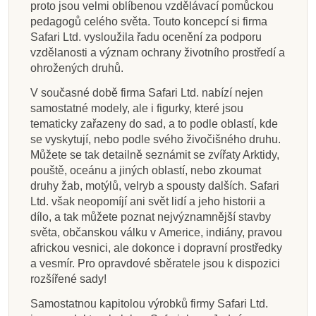
proto jsou velmi oblíbenou vzdělávací pomůckou
pedagogů celého světa. Touto koncepcí si firma
Safari Ltd. vysloužila řadu ocenění za podporu
vzdělanosti a význam ochrany životního prostředí a
ohrožených druhů.
V současné době firma Safari Ltd. nabízí nejen
samostatné modely, ale i figurky, které jsou
tematicky zařazeny do sad, a to podle oblastí, kde
se vyskytují, nebo podle svého živočišného druhu.
Můžete se tak detailně seznámit se zvířaty Arktidy,
pouště, oceánu a jiných oblastí, nebo zkoumat
druhy žab, motýlů, velryb a spousty dalších. Safari
Ltd. však neopomíjí ani svět lidí a jeho historii a
dílo, a tak můžete poznat nejvýznamnější stavby
světa, občanskou válku v Americe, indiány, pravou
africkou vesnici, ale dokonce i dopravní prostředky
a vesmír. Pro opravdové sběratele jsou k dispozici
rozšířené sady!
Samostatnou kapitolou výrobků firmy Safari Ltd.