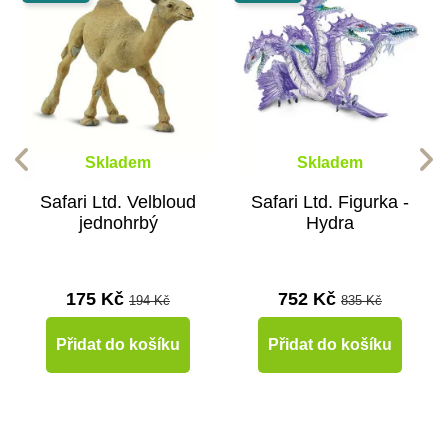
Skladem
Skladem
Safari Ltd. Velbloud
Safari Ltd. Figurka -
jednohrbý
Hydra
175 Kč
752 Kč
194 Kč
835 Kč
Přidat do košíku
Přidat do košíku
-10%
-10%
-10%
-10%
-10%
-10%
-10%
-10%