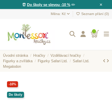
×
⏰
Do školy se slevou -10 %
✏️
Měna: Kč
Seznam přání (
0
)
Úvodní stránka
Hračky
Vzdělávací hračky
Figurky a zvířátka
Figurky Safari Ltd.
Safari Ltd.
Megalodon
-10%
Do školy